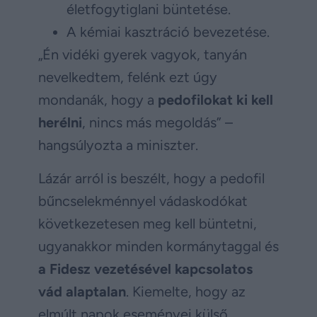
életfogytiglani büntetése.
A kémiai kasztráció bevezetése.
„Én vidéki gyerek vagyok, tanyán
nevelkedtem, felénk ezt úgy
mondanák, hogy a
pedofilokat ki kell
herélni
, nincs más megoldás” –
hangsúlyozta a miniszter.
Lázár arról is beszélt, hogy a pedofil
bűncselekménnyel vádaskodókat
következetesen meg kell büntetni,
ugyanakkor minden kormánytaggal és
a Fidesz vezetésével kapcsolatos
vád alaptalan
. Kiemelte, hogy az
elmúlt napok eseményei külső