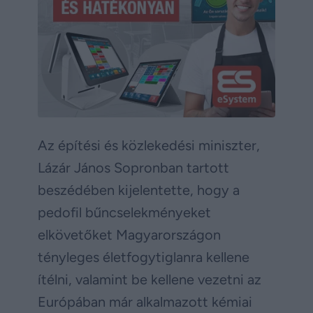
Az építési és közlekedési miniszter,
Lázár János Sopronban tartott
beszédében kijelentette, hogy a
pedofil bűncselekményeket
elkövetőket Magyarországon
tényleges életfogytiglanra kellene
ítélni, valamint be kellene vezetni az
Európában már alkalmazott kémiai