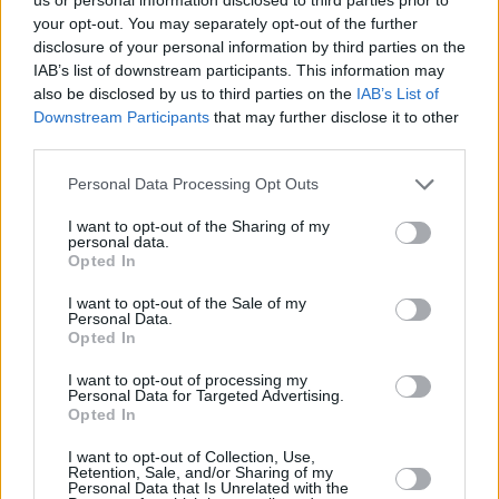
your opt-out. You may separately opt-out of the further
disclosure of your personal information by third parties on the
IAB’s list of downstream participants. This information may
Hirdetés
also be disclosed by us to third parties on the
IAB’s List of
Downstream Participants
that may further disclose it to other
third parties.
Please note that this website/app uses one or more Google
Personal Data Processing Opt Outs
services and may gather and store information including but
not limited to your visit or usage behaviour. You may click to
I want to opt-out of the Sharing of my
personal data.
grant or deny consent to Google and its third-party tags to
Opted In
use your data for below specified purposes in below Google
consent section.
I want to opt-out of the Sale of my
Personal Data.
Opted In
I want to opt-out of processing my
Personal Data for Targeted Advertising.
Opted In
Hirdetés
I want to opt-out of Collection, Use,
Retention, Sale, and/or Sharing of my
Personal Data that Is Unrelated with the