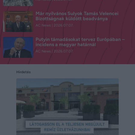
Már nyilvános Sulyok Tamás Velencei
Bizottságnak küldött beadványa
AC News
2026.07.07.
Putyin támadásokat tervez Európában –
incidens a magyar határnál
AC News
2026.07.07.
Hirdetés