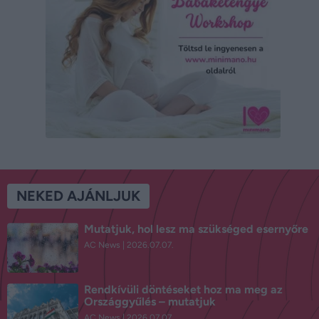
NEKED AJÁNLJUK
Mutatjuk, hol lesz ma szükséged esernyőre
AC News
2026.07.07.
Rendkívüli döntéseket hoz ma meg az
Országgyűlés – mutatjuk
AC News
2026.07.07.