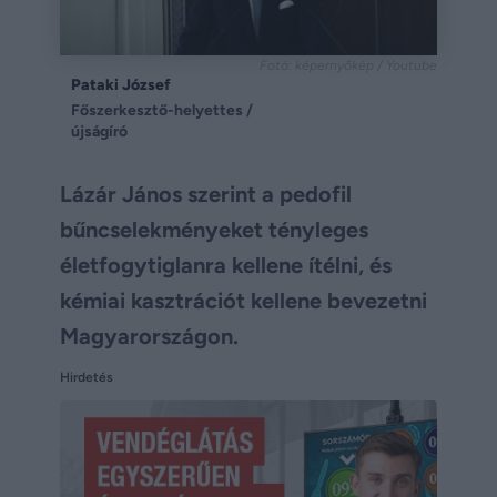
Fotó: képernyőkép / Youtube
Pataki József
Főszerkesztő-helyettes /
újságíró
Lázár János szerint a pedofil
bűncselekményeket tényleges
életfogytiglanra kellene ítélni, és
kémiai kasztrációt kellene bevezetni
Magyarországon.
Hirdetés