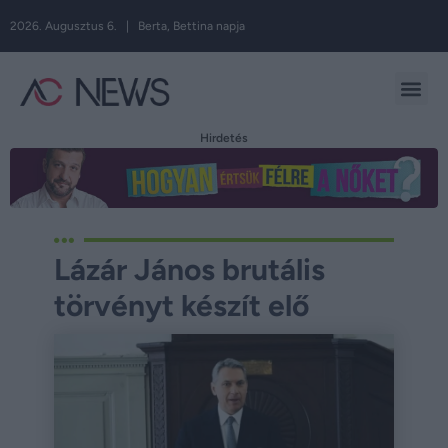
2026. Augusztus 6. | Berta, Bettina napja
Hirdetés
Lázár János brutális
törvényt készít elő