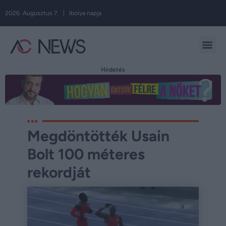
2026. Augusztus 7. | Ibolya napja
Hirdetés
Megdöntötték Usain
Bolt 100 méteres
rekordját