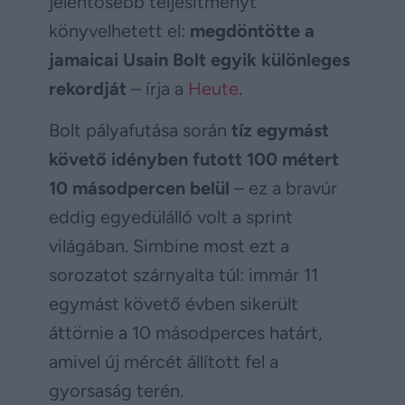
jelentősebb teljesítményt
könyvelhetett el:
megdöntötte a
jamaicai Usain Bolt egyik különleges
rekordját
– írja a
Heute
.
Bolt pályafutása során
tíz egymást
követő idényben futott 100 métert
10 másodpercen belül
– ez a bravúr
eddig egyedülálló volt a sprint
világában. Simbine most ezt a
sorozatot szárnyalta túl: immár 11
egymást követő évben sikerült
áttörnie a 10 másodperces határt,
amivel új mércét állított fel a
gyorsaság terén.