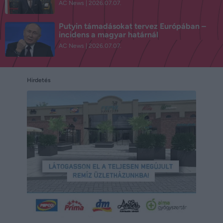
AC News
2026.07.07.
Putyin támadásokat tervez Európában –
incidens a magyar határnál
AC News
2026.07.07.
Hirdetés