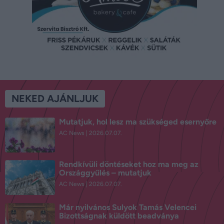
NEKED AJÁNLJUK
Mutatjuk, hol lesz ma szükséged esernyőre
AC News
2026.07.07.
Rendkívüli döntéseket hoz ma meg az
Országgyűlés – mutatjuk
AC News
2026.07.07.
Már nyilvános Sulyok Tamás Velencei
Bizottságnak küldött beadványa