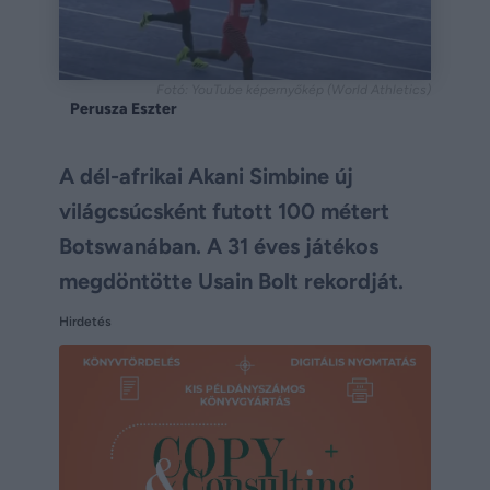
Fotó: YouTube képernyőkép (World Athletics)
Perusza Eszter
A dél-afrikai Akani Simbine új
világcsúcsként futott 100 métert
Botswanában. A 31 éves játékos
megdöntötte Usain Bolt rekordját.
Hirdetés