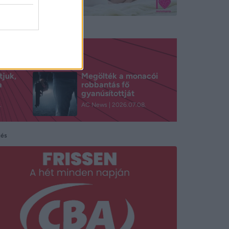
tjuk,
Megölték a monacói
a
robbantás fő
gyanúsítottját
.
AC News
2026.07.08.
tés