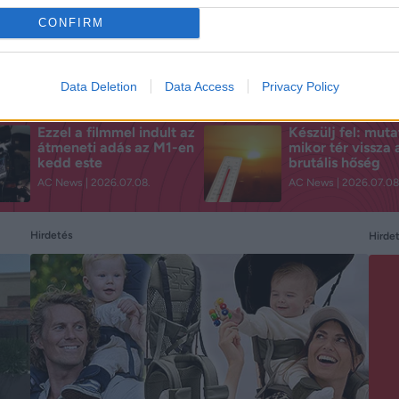
CONFIRM
Data Deletion
Data Access
Privacy Policy
Ezzel a filmmel indult az
Készülj fel: muta
átmeneti adás az M1-en
mikor tér vissza 
kedd este
brutális hőség
AC News
2026.07.08.
AC News
2026.07.08
Hirdetés
Hirde