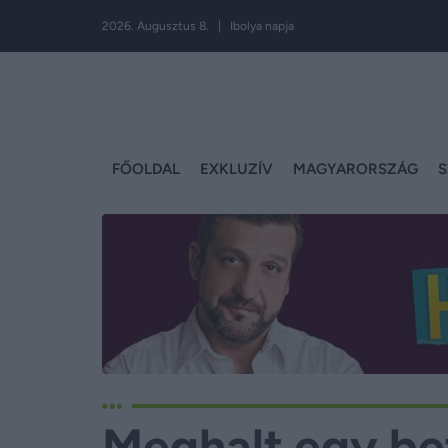
2026. Augusztus 8. | Ibolya napja
FŐOLDAL
EXKLUZÍV
MAGYARORSZÁG
S
Meghalt egy bet