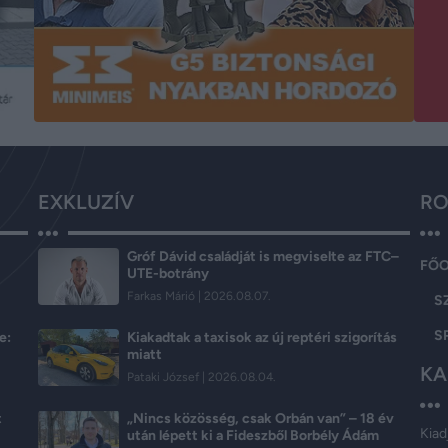
EXKLUZÍV
RO
Gróf Dávid családját is megviselte az FTC–
FŐ
UTE-botrány
Farkas Márió
2026.08.07.
S
S
e:
Kiakadtak a taxisok az új reptéri szigorítás
miatt
KA
Pataki József
2026.08.04.
t
„Nincs közösség, csak Orbán van” – 18 év
Kiad
után lépett ki a Fideszből Borbély Ádám