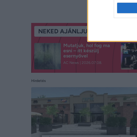
NEKED AJÁNLJUK
Mutatjuk, hol fog ma
esni – itt készülj
esernyővel
AC News
2026.07.08.
Hirdetés