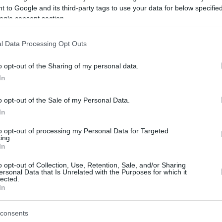
 to Google and its third-party tags to use your data for below specifi
ogle consent section.
nnak, a mintavételek száma 6 173 422-re nőtt.
l Data Processing Opt Outs
er
Reddit
Telegram
Email
o opt-out of the Sharing of my personal data.
In
o opt-out of the Sale of my Personal Data.
In
to opt-out of processing my Personal Data for Targeted
ing.
In
o opt-out of Collection, Use, Retention, Sale, and/or Sharing
ersonal Data that Is Unrelated with the Purposes for which it
lected.
In
consents