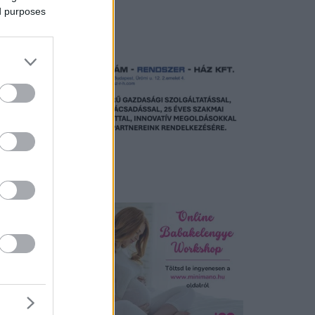
ed purposes
Hirdetés
Hirdetés