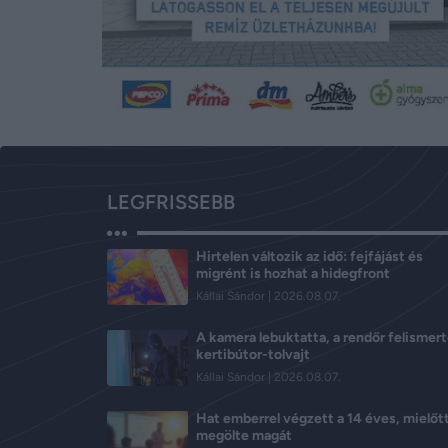
LEGFRISSEBB
Hirtelen változik az idő: fejfájást és
migrént is hozhat a hidegfront
Kállai Sándor
2026.08.07.
A kamera lebuktatta, a rendőr felismert
kertibútor-tolvajt
Kállai Sándor
2026.08.07.
Hat emberrel végzett a 14 éves, mielőt
megölte magát