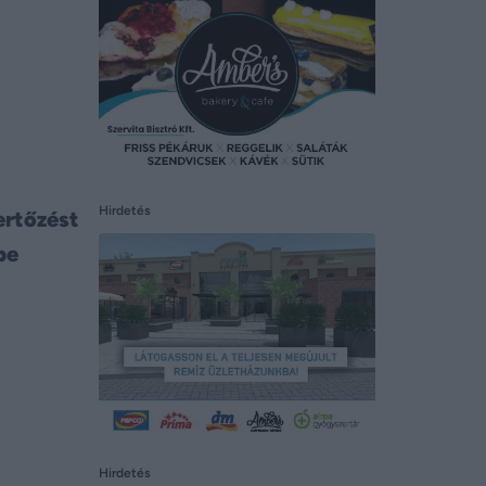
Hirdetés
ertőzést
be
Hirdetés