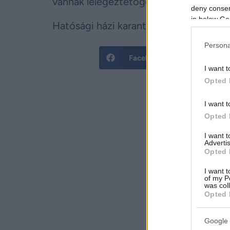
vannak lélegeztetőgépen.
deny consent
in below Go
Hatósági házi karanténban 1 778-an va
Persona
Facebook
Twitt
I want t
Opted 
I want t
Opted 
I want 
Advertis
Opted 
I want t
of my P
was col
Opted 
Google 