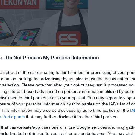
u -
Do Not Process My Personal Information
r állampolgárnál mutatták ki a koronavírus-fert
to opt-out of the sale, sharing to third parties, or processing of your per
, kiemelve: eddig 5 519 495 embert oltottak be
formation for targeted advertising by us, please use the below opt-out s
r selection. Please note that after your opt-out request is processed y
n már a második adag vakcinát is megkapták.
eing interest-based ads based on personal information utilized by us or
disclosed to third parties prior to your opt-out. You may separately opt-
 338-ra nőtt a Magyarországon azonosított fertőz
losure of your personal information by third parties on the IAB’s list of
. This information may also be disclosed by us to third parties on the
IA
ógyultaké 740 535-re emelkedett.
Participants
that may further disclose it to other third parties.
rházban 80 koronavírusos beteget ápolnak, közülü
 that this website/app uses one or more Google services and may gath
including but not limited to your visit or usage behaviour. You may click 