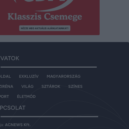
VATOK
OLDAL
EXKLUZÍV
MAGYARORSZÁG
ZIRÉNA
VILÁG
SZTÁROK
SZÍNES
PORT
ÉLETMÓD
PCSOLAT
ja:
ACNEWS Kft.