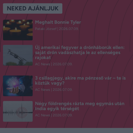
NEKED AJÁNLJUK
Meghalt Bonnie Tyler
Pataki József
2026.07.09.
Új amerikai fegyver a drónháborúk ellen:
saját drón vadászhatja le az ellenséges
rajokat
AC News
2026.07.09.
3 csillagjegy, akire ma pénzeső vár – te is
köztük vagy?
AC News
2026.07.09.
Négy földrengés rázta meg egymás után
India egyik térségét
AC News
2026.07.09.