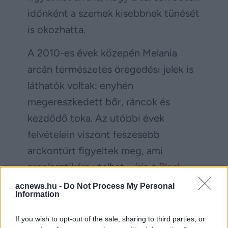
időnként a szemek kisebbnek tűnését
is okozhatta.
A 2010-es évek közepén Melania
arcán természetes öregedési jelek is
láthatók voltak: enyhén
megereszkedett bőr, ráncok és
kezdődő toka. Az utóbbi évek
felvételein viszont feszesebb
arckontúrt figyeltek meg, ami
arcplasztikára utalhat – írja a
Blesk
.
acnews.hu -
Do Not Process My Personal
Linkov összesítése szerint a
Information
beavatkozások összértéke elérhette a
If you wish to opt-out of the sale, sharing to third parties, or
203 ezer dollárt (kb.
68,5 millió