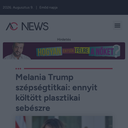
2026. Augusztus 9. | Emőd napja
Hirdetés
Melania Trump
szépségtitkai: ennyit
költött plasztikai
sebészre