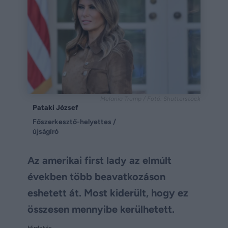
Melania Trump / Fotó: Shutterstock
Pataki József
Főszerkesztő-helyettes /
újságíró
Az amerikai first lady az elmúlt
években több beavatkozáson
eshetett át. Most kiderült, hogy ez
összesen mennyibe kerülhetett.
Hirdetés