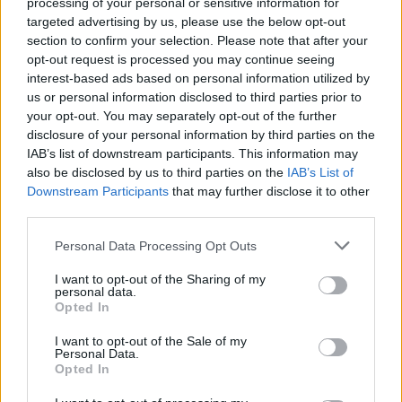
processing of your personal or sensitive information for
forint
). Ebbe tartozhatott egy
targeted advertising by us, please use the below opt-out
section to confirm your selection. Please note that after your
orrműtét (15 ezer dollár), ajakfeltöltés
opt-out request is processed you may continue seeing
(3 ezer), szem- vagy szemöldökműtét
interest-based ads based on personal information utilized by
us or personal information disclosed to third parties prior to
(15 ezer), folyamatos botox-
your opt-out. You may separately opt-out of the further
kezelések (100 ezer), arccsont-
disclosure of your personal information by third parties on the
IAB’s list of downstream participants. This information may
implantátum (20 ezer) és egy teljes
also be disclosed by us to third parties on the
IAB’s List of
arcplasztika (50 ezer dollár).
Downstream Participants
that may further disclose it to other
third parties.
Please note that this website/app uses one or more Google
Personal Data Processing Opt Outs
Facebook
Twitter
services and may gather and store information including but
not limited to your visit or usage behaviour. You may click to
I want to opt-out of the Sharing of my
personal data.
Reddit
Telegram
grant or deny consent to Google and its third-party tags to
Opted In
use your data for below specified purposes in below Google
consent section.
I want to opt-out of the Sale of my
Email
Personal Data.
Opted In
Hirdetés