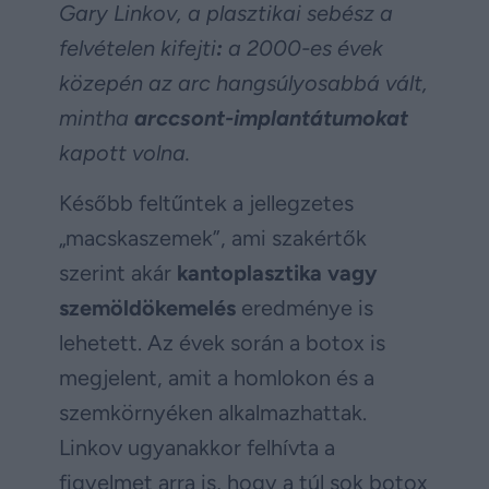
Gary Linkov, a plasztikai sebész a
felvételen kifejti
:
a 2000-es évek
közepén az arc hangsúlyosabbá vált,
mintha
arccsont-implantátumokat
kapott volna.
Később feltűntek a jellegzetes
„macskaszemek”, ami szakértők
szerint akár
kantoplasztika vagy
szemöldökemelés
eredménye is
lehetett. Az évek során a botox is
megjelent, amit a homlokon és a
szemkörnyéken alkalmazhattak.
Linkov ugyanakkor felhívta a
figyelmet arra is, hogy a túl sok botox