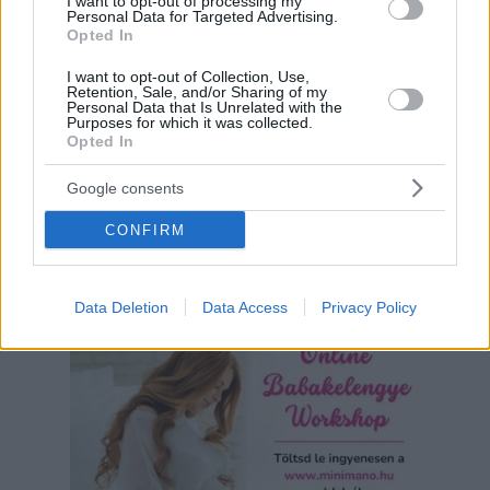
I want to opt-out of processing my
Personal Data for Targeted Advertising.
Opted In
I want to opt-out of Collection, Use,
Retention, Sale, and/or Sharing of my
Personal Data that Is Unrelated with the
Purposes for which it was collected.
Opted In
Google consents
CONFIRM
Hirdetés
Data Deletion
Data Access
Privacy Policy