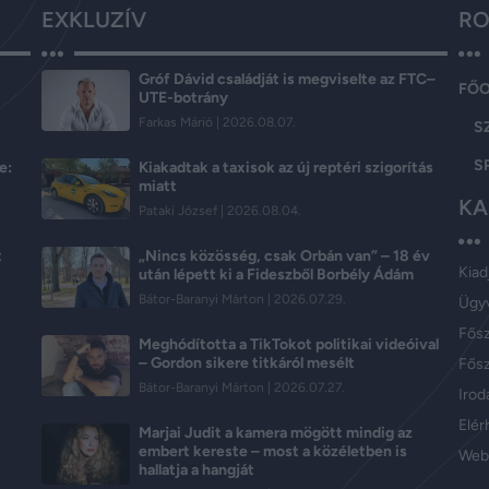
EXKLUZÍV
RO
Gróf Dávid családját is megviselte az FTC–
FŐ
UTE-botrány
Farkas Márió
2026.08.07.
S
S
e:
Kiakadtak a taxisok az új reptéri szigorítás
miatt
KA
Pataki József
2026.08.04.
t
„Nincs közösség, csak Orbán van” – 18 év
Kiad
után lépett ki a Fideszből Borbély Ádám
Bátor-Baranyi Márton
2026.07.29.
Ügy
Fős
Meghódította a TikTokot politikai videóival
– Gordon sikere titkáról mesélt
Fősz
Bátor-Baranyi Márton
2026.07.27.
Iroda
Elér
Marjai Judit a kamera mögött mindig az
embert kereste – most a közéletben is
Web
hallatja a hangját