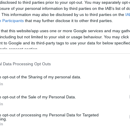
disclosed to third parties prior to your opt-out. You may separately opt-
losure of your personal information by third parties on the IAB’s list of
. This information may also be disclosed by us to third parties on the
IA
Participants
that may further disclose it to other third parties.
 that this website/app uses one or more Google services and may gath
including but not limited to your visit or usage behaviour. You may click 
 to Google and its third-party tags to use your data for below specifi
ogle consent section.
l Data Processing Opt Outs
o opt-out of the Sharing of my personal data.
selője, Sebastian Gorka egy podcastban arról besz
In
instrukciókat és egy levelet is hátrahagyott alelnö
o opt-out of the Sale of my Personal Data.
nökkel valami történne.
In
ókjában található egy levél, amelyet Trump írt, és 
to opt-out of processing my Personal Data for Targeted
ing.
k át kell vennie az államfői feladatokat. A tisztvise
In