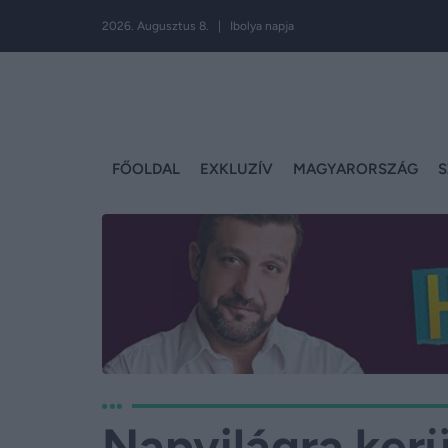
2026. Augusztus 8. | Ibolya napja
FŐOLDAL
EXKLUZÍV
MAGYARORSZÁG
S
Napvilágra kerü