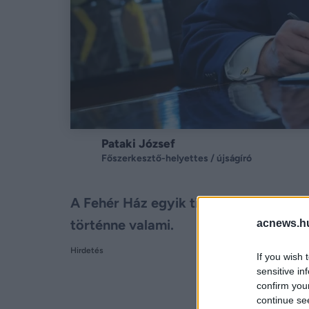
Pataki József
Főszerkesztő-helyettes / újságíró
A Fehér Ház egyik tisztviselője szeri
történne valami.
acnews.h
Hirdetés
If you wish 
sensitive in
confirm you
continue se