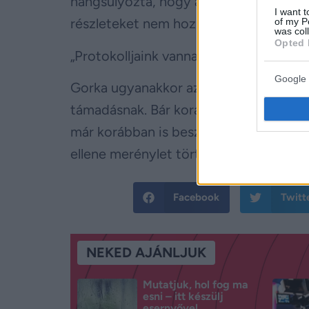
hangsúlyozta, hogy az adminisztráció 
I want t
részleteket nem hozhatja nyilvánosság
of my P
was col
Opted 
„Protokolljaink vannak, de ezekről ne
Google 
Gorka ugyanakkor azt állította, nem ta
támadásnak. Bár korábban maga az elnö
már korábban is beszélt arról, hogy „na
ellene merénylet történne – írja a Pols
Facebook
Twitt
NEKED AJÁNLJUK
Mutatjuk, hol fog ma
esni – itt készülj
esernyővel