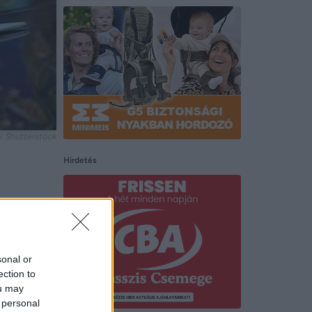
: Shutterstock
Hirdetés
, ha vele
sonal or
ection to
ou may
 personal