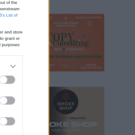
out of the
Hirdetés
 downstream
B’s List of
er and store
to grant or
ed purposes
Hirdetés
élt, hogy
ke, JD
amelyet
lő