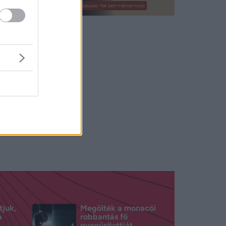
a
int Trump
setre, ha
tjuk,
Megölték a monacói
a
robbantás fő
gyanúsítottját