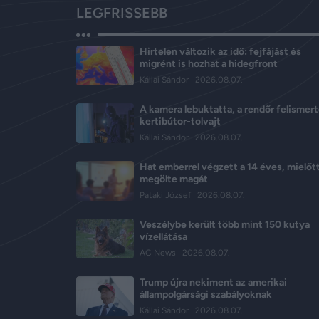
LEGFRISSEBB
Hirtelen változik az idő: fejfájást és
migrént is hozhat a hidegfront
Kállai Sándor
2026.08.07.
A kamera lebuktatta, a rendőr felismert
kertibútor-tolvajt
Kállai Sándor
2026.08.07.
Hat emberrel végzett a 14 éves, mielőt
megölte magát
Pataki József
2026.08.07.
Veszélybe került több mint 150 kutya
vízellátása
AC News
2026.08.07.
Trump újra nekiment az amerikai
állampolgársági szabályoknak
Kállai Sándor
2026.08.07.