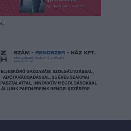
.
AC News
2026.07.08.
tés