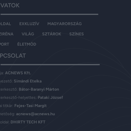
VATOK
OLDAL
EXKLUZÍV
MAGYARORSZÁG
ZIRÉNA
VILÁG
SZTÁROK
SZÍNES
PORT
ÉLETMÓD
PCSOLAT
ja:
ACNEWS Kft.
vezető:
Simándi Etelka
zerkesztő:
Bátor-Baranyi Márton
erkesztő-helyettes:
Pataki József
i titkár:
Fejes-Tasi Margit
hetőség:
acnews@acnews.hu
oldal:
DHIRTY TECH KFT