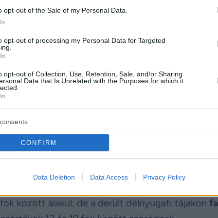
hők átmenetileg összeállhatnak, északkeleten néh
o opt-out of the Sale of my Personal Data.
ól nő meg a csapadék esélye. Az északnyugati, nyug
In
eti harmadában.
to opt-out of processing my Personal Data for Targeted
ing.
In
érséklet, a derült, hidegre hajlamos északi és észa
 talaj menti fagy az ország más részein sem kizárt
o opt-out of Collection, Use, Retention, Sale, and/or Sharing
ersonal Data that Is Unrelated with the Purposes for which it
lected.
míthatunk.
In
consents
elhő- és csapadéksáv érkezhet, amely elsősorban a k
CONFIRM
on leginkább csak helyi záporok fordulhatnak elő.
yfelhős, napos és száraz idő valószínű. Az északi 
Data Deletion
Data Access
Privacy Policy
ok között alakul, de a derült délnyugati tájakon
f