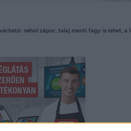
Illusztráció / Fo
árható: néhol zápor, talaj menti fagy is lehet, a