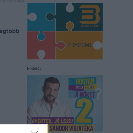
tó: Shutterstock
 legtöbb
Hirdetés