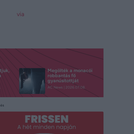
via
tjuk,
Megölték a monacói
a
robbantás fő
gyanúsítottját
.
AC News
2026.07.08.
tés