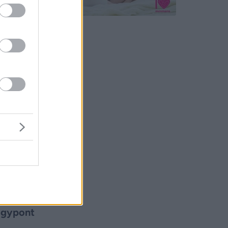
ol zápor
ati szél
kkeleti
. Délután
eleti
 A
szél
agypont