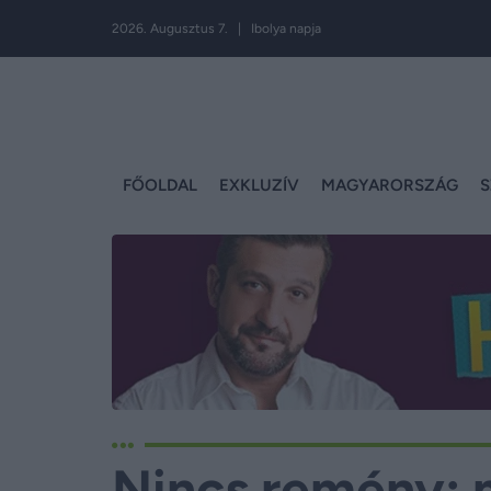
2026. Augusztus 7. | Ibolya napja
FŐOLDAL
EXKLUZÍV
MAGYARORSZÁG
S
Nincs remény: 