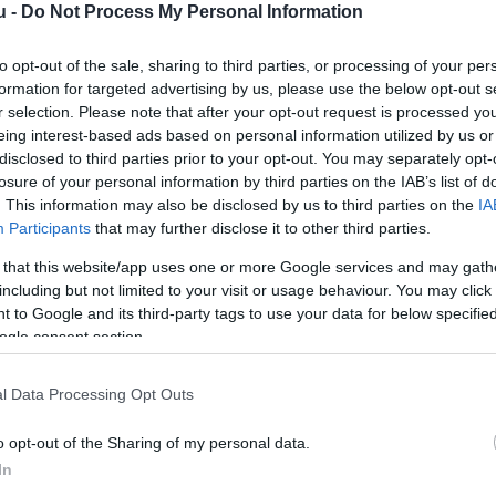
u -
Do Not Process My Personal Information
to opt-out of the sale, sharing to third parties, or processing of your per
formation for targeted advertising by us, please use the below opt-out s
r selection. Please note that after your opt-out request is processed y
eing interest-based ads based on personal information utilized by us or
olyfelhők össze is állhatnak, így a nap első felébe
disclosed to third parties prior to your opt-out. You may separately opt-
 számíthatunk. Az Alpokalján akár egész nap boru
losure of your personal information by third parties on the IAB’s list of
. This information may also be disclosed by us to third parties on the
IA
lhat elő, legfeljebb egy-egy helyen alakulhat ki ki
Participants
that may further disclose it to other third parties.
l többfelé élénk lesz, különösen az északkeleti me
 that this website/app uses one or more Google services and may gath
including but not limited to your visit or usage behaviour. You may click 
 to Google and its third-party tags to use your data for below specifi
ogle consent section.
fok között alakul, de a tartósan borult nyugati hat
l Data Processing Opt Outs
o opt-out of the Sharing of my personal data.
In
özben változóan felhős-napos idő várható, gyakori