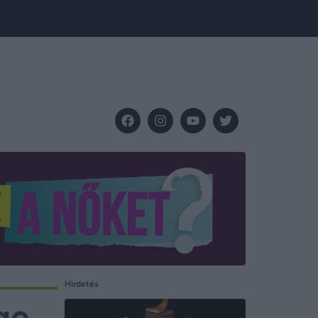
Hirdetés
ge