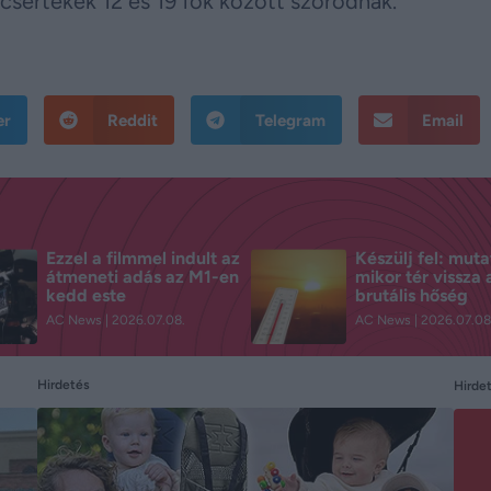
úcsértékek 12 és 19 fok között szóródnak.
er
Reddit
Telegram
Email
Ezzel a filmmel indult az
Készülj fel: muta
átmeneti adás az M1-en
mikor tér vissza 
kedd este
brutális hőség
AC News
2026.07.08.
AC News
2026.07.08
Hirdetés
Hirde