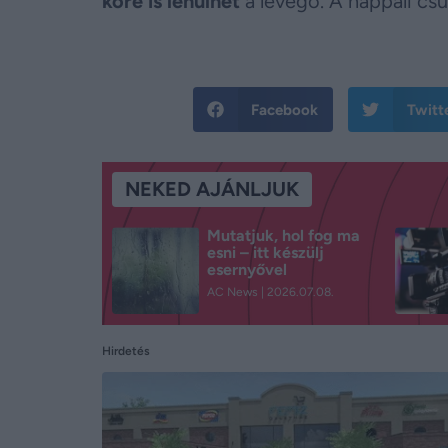
köré is lehűlhet
a levegő. A nappali cs
Facebook
Twitt
NEKED AJÁNLJUK
Mutatjuk, hol fog ma
esni – itt készülj
esernyővel
AC News
2026.07.08.
Hirdetés