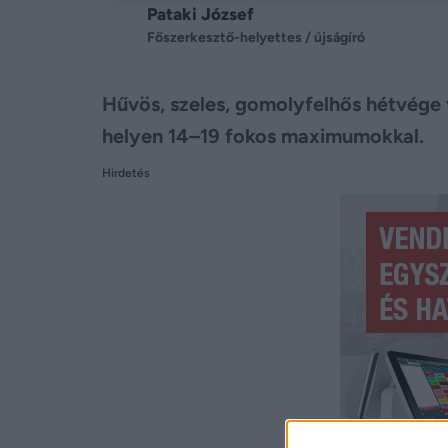
Pataki József
Főszerkesztő-helyettes / újságíró
Hűvös, szeles, gomolyfelhős hétvége v
helyen 14–19 fokos maximumokkal.
Hirdetés