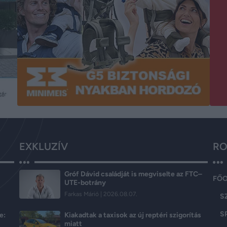
EXKLUZÍV
RO
Gróf Dávid családját is megviselte az FTC–
FŐ
UTE-botrány
Farkas Márió
2026.08.07.
S
S
e:
Kiakadtak a taxisok az új reptéri szigorítás
miatt