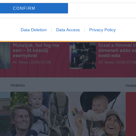
CONFIRM
Data Deletion
Data Access
Privacy Policy
Mutatjuk, hol fog ma
Ezzel a filmmel i
esni – itt készülj
átmeneti adás a
esernyővel
kedd este
AC News
2026.07.08.
AC News
2026.07.08
Hirdetés
Hirde