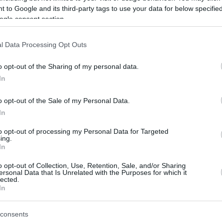
ati anyagot dolgoztak fel az NNK
 to Google and its third-party tags to use your data for below specifi
m esetben igazoltak influenza A vírust, 126
ogle consent section.
jtes vírus (RSV), nyolc esetben adenovírus-fertőz
l Data Processing Opt Outs
o opt-out of the Sharing of my personal data.
In
er
Reddit
Telegram
Email
o opt-out of the Sale of my Personal Data.
In
to opt-out of processing my Personal Data for Targeted
ing.
In
o opt-out of Collection, Use, Retention, Sale, and/or Sharing
ersonal Data that Is Unrelated with the Purposes for which it
lected.
In
consents