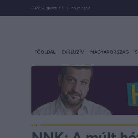
2026. Augusztus 7. | Ibolya napja
FŐOLDAL
EXKLUZÍV
MAGYARORSZÁG
S
NNK: A múlt hé