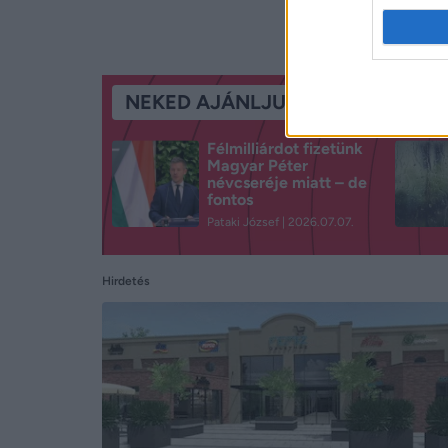
NEKED AJÁNLJUK
Félmilliárdot fizetünk
Magyar Péter
névcseréje miatt – de
fontos
Pataki József
2026.07.07.
Hirdetés