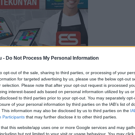
u -
Do Not Process My Personal Information
sok jelentései alapján december 27. és január 2.
to opt-out of the sale, sharing to third parties, or processing of your per
aszerű tünetekkel Magyarországon – közölte a N
formation for targeted advertising by us, please use the below opt-out s
r selection. Please note that after your opt-out request is processed y
örtökön a honlapján.
eing interest-based ads based on personal information utilized by us or
disclosed to third parties prior to your opt-out. You may separately opt-
losure of your personal information by third parties on the IAB’s list of
. This information may also be disclosed by us to third parties on the
IA
hoz forduló betegek 15 százaléka 14 év alatti, 36,1
Participants
that may further disclose it to other third parties.
9 éves, 15,9 százaléka pedig 60 éven felüli volt.
 that this website/app uses one or more Google services and may gath
including but not limited to your visit or usage behaviour. You may click 