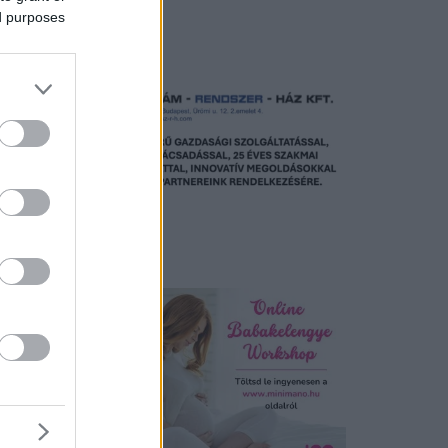
ed purposes
Hirdetés
és állt.
Hirdetés