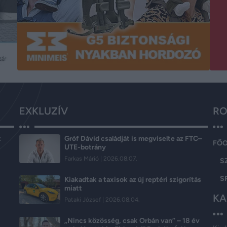
EXKLUZÍV
RO
t
Gróf Dávid családját is megviselte az FTC–
FŐ
UTE-botrány
Farkas Márió
2026.08.07.
S
S
Kiakadtak a taxisok az új reptéri szigorítás
miatt
KA
Pataki József
2026.08.04.
„Nincs közösség, csak Orbán van” – 18 év