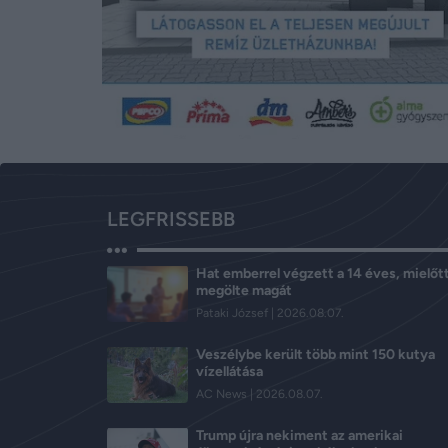
LEGFRISSEBB
Hat emberrel végzett a 14 éves, mielőt
megölte magát
Pataki József
2026.08.07.
Veszélybe került több mint 150 kutya
vízellátása
AC News
2026.08.07.
Trump újra nekiment az amerikai