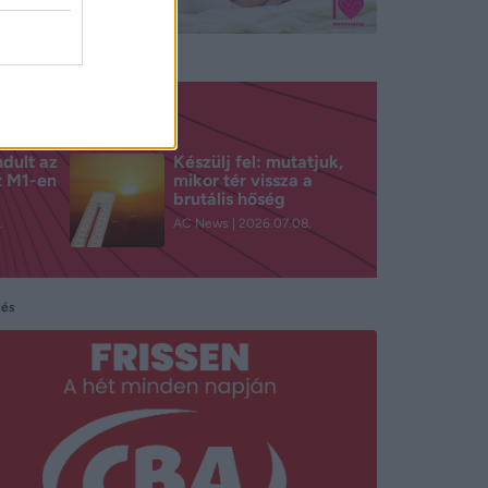
ndult az
Készülj fel: mutatjuk,
z M1-en
mikor tér vissza a
brutális hőség
.
AC News
2026.07.08.
tés