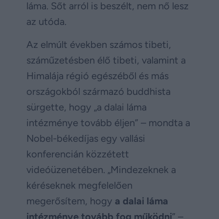
láma. Sőt arról is beszélt, nem nő lesz
az utóda.
Az elmúlt években számos tibeti,
száműzetésben élő tibeti, valamint a
Himalája régió egészéből és más
országokból származó buddhista
sürgette, hogy „a dalai láma
intézménye tovább éljen” – mondta a
Nobel-békedíjas egy vallási
konferencián közzétett
videóüzenetében. „Mindezeknek a
kéréseknek megfelelően
megerősítem, hogy
a dalai láma
intézménye tovább fog működni
” –