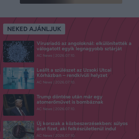
NEKED AJÁNLJUK
Vírusriadó az angoloknál: elkülönítették a
válogatott egyik legnagyobb sztárját
AC News
2026.07.10.
Leállt a szülészet az Uzsoki Utcai
Kórházban – rendkívüli helyzet
AC News
2026.07.10.
Trump döntése után már egy
atomerőművet is bombáznak
AC News
2026.07.10.
Új korszak a közbeszerzésekben: súlyos
árat fizet, aki felkészületlenül indul
AC News
2026.07.10.