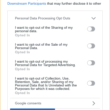
Downstream Participants
that may further disclose it to other
third parties.
Please note that this website/app uses one or more Google
Personal Data Processing Opt Outs
services and may gather and store information including but
not limited to your visit or usage behaviour. You may click to
I want to opt-out of the Sharing of my
personal data.
grant or deny consent to Google and its third-party tags to
Opted In
use your data for below specified purposes in below Google
consent section.
I want to opt-out of the Sale of my
Hirdetés
Personal Data.
Opted In
I want to opt-out of processing my
Personal Data for Targeted Advertising.
Opted In
I want to opt-out of Collection, Use,
Retention, Sale, and/or Sharing of my
Personal Data that Is Unrelated with the
Purposes for which it was collected.
Opted In
Google consents