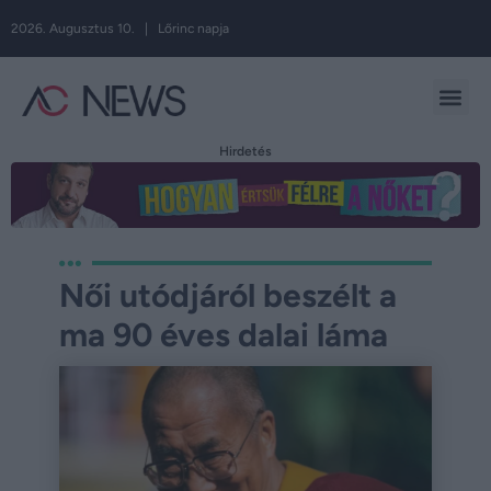
2026. Augusztus 10. | Lőrinc napja
Hirdetés
Női utódjáról beszélt a
ma 90 éves dalai láma