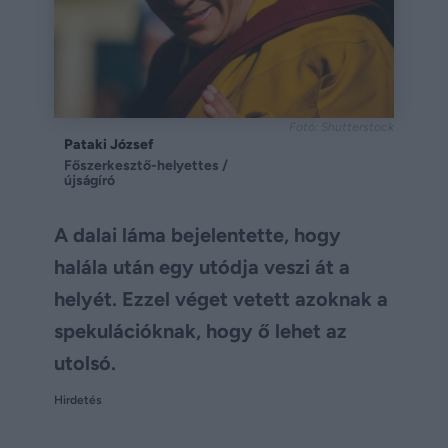
Fotó: Shutterstock
Pataki József
Főszerkesztő-helyettes /
újságíró
A dalai láma bejelentette, hogy
halála után egy utódja veszi át a
helyét. Ezzel véget vetett azoknak a
spekulációknak, hogy ő lehet az
utolsó.
Hirdetés