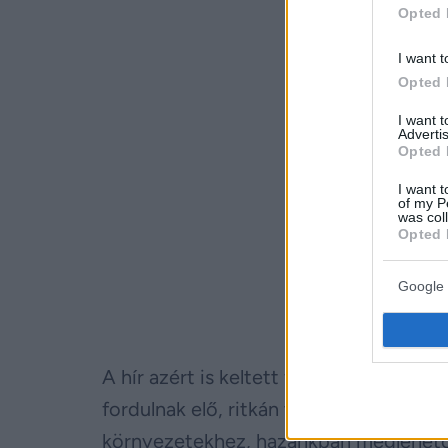
Opted 
I want t
Opted 
I want 
Advertis
Opted 
I want t
of my P
was col
Opted 
Google 
A hír azért is keltett feltűnést, mert 
fordulnak elő, ritkán találkozni velük
környezetekhez, hazánkban meglehetős