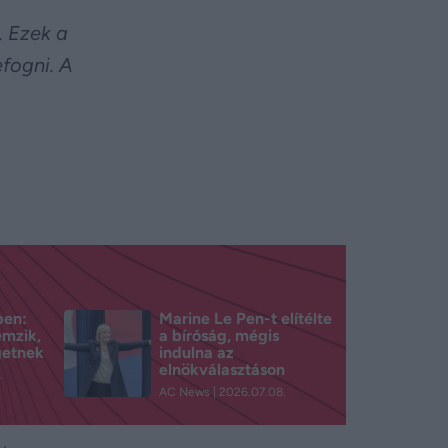
. Ezek a
fogni. A
ben:
Marine Le Pen-t elítélte
emzik,
a bíróság, mégis
getnek
indulna az
elnökválasztáson
.
AC News
2026.07.08.