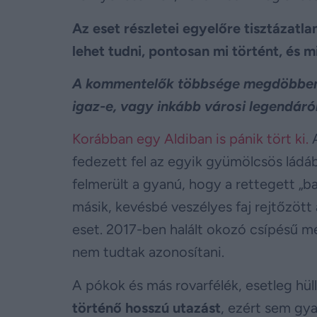
Az eset részletei egyelőre tisztázatl
lehet tudni, pontosan mi történt, és mi
A kommentelők többsége megdöbbenésé
igaz-e, vagy inkább városi legendáról
Korábban egy Aldiban is pánik tört ki.
A
fedezett fel az egyik gyümölcsös ládába
felmerült a gyanú, hogy a rettegett „b
másik, kevésbé veszélyes faj rejtőzöt
eset. 2017-ben halált okozó csípésű mé
nem tudtak azonosítani.
A pókok és más rovarfélék, esetleg hül
történő hosszú utazást
, ezért sem gya