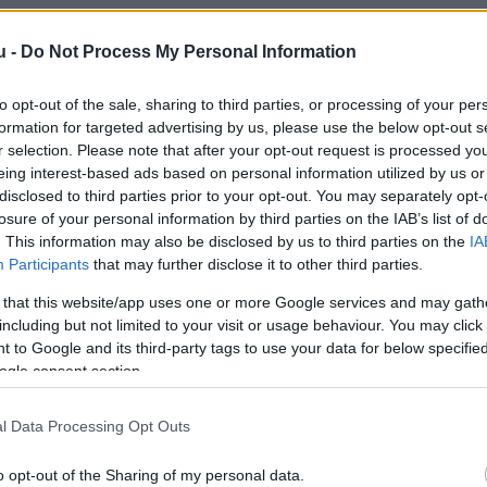
ebookon, és szombat délelőttre már rengetegen
u -
Do Not Process My Personal Information
 nő
a város Spar boltjában vásárolt
, majd otthon v
to opt-out of the sale, sharing to third parties, or processing of your per
skorpió lapul.
formation for targeted advertising by us, please use the below opt-out s
r selection. Please note that after your opt-out request is processed y
eing interest-based ads based on personal information utilized by us or
disclosed to third parties prior to your opt-out. You may separately opt-
losure of your personal information by third parties on the IAB’s list of
. This information may also be disclosed by us to third parties on the
IA
Participants
that may further disclose it to other third parties.
 that this website/app uses one or more Google services and may gath
including but not limited to your visit or usage behaviour. You may click 
 to Google and its third-party tags to use your data for below specifi
ogle consent section.
l Data Processing Opt Outs
o opt-out of the Sharing of my personal data.