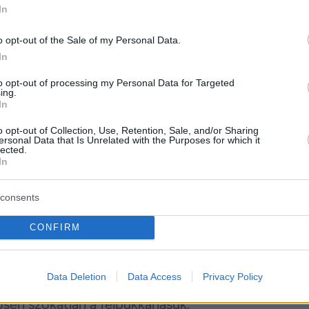
In
o opt-out of the Sale of my Personal Data.
In
to opt-out of processing my Personal Data for Targeted
ing.
In
o opt-out of Collection, Use, Retention, Sale, and/or Sharing
ersonal Data that Is Unrelated with the Purposes for which it
lected.
In
consents
CONFIRM
a skorpiók leginkább sivatagos, félsivatagos vidékek
Data Deletion
Data Access
Privacy Policy
 Magyarországon. Bár az állat képes alkalmazkodni k
en szokatlan a felbukkanásuk.