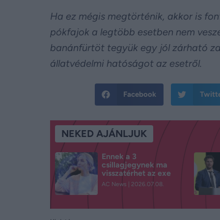
Ha ez mégis megtörténik, akkor is fo
pókfajok a legtöbb esetben nem veszél
banánfürtöt tegyük egy jól zárható za
állatvédelmi hatóságot az esetről.
Facebook
Twitt
NEKED AJÁNLJUK
Ennek a 3
csillagjegynek ma
visszatérhet az exe
AC News
2026.07.08.