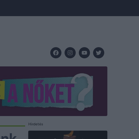
Hirdetés
ánk