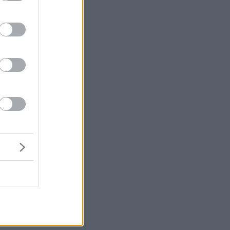
en
ülönböző