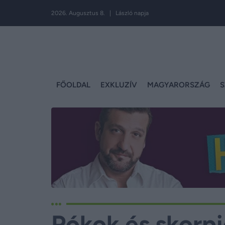
2026. Augusztus 8. | László napja
FŐOLDAL
EXKLUZÍV
MAGYARORSZÁG
S
Pókok és skorpi