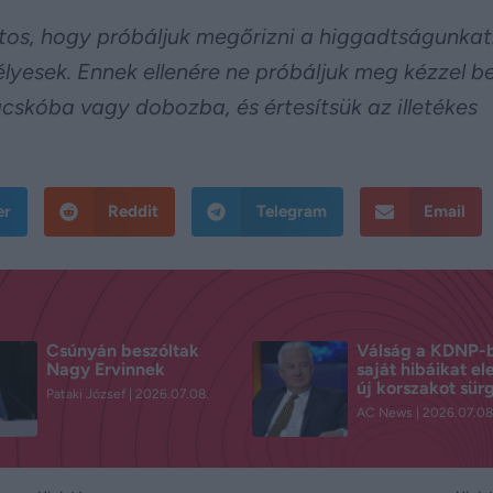
ntos, hogy próbáljuk megőrizni a higgadtságunkat
yesek. Ennek ellenére ne próbáljuk meg kézzel be
cskóba vagy dobozba, és értesítsük az illetékes
er
Reddit
Telegram
Email
Csúnyán beszóltak
Válság a KDNP-
Nagy Ervinnek
saját hibáikat el
új korszakot sür
Pataki József
2026.07.08.
AC News
2026.07.08