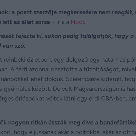
anok: a poszt szerzője megkeresésre nem reagált,
 lett az állat sorsa
– írja a
Nool
.
t fejezte ki, sokan pedig találgatják, hogy a 
 van szó.
 reinbeki üzletben, egy dolgozó egy hatalmas pó
n. A férfi azonnal riasztotta a tűzoltóságot, mivel
anánpókkal lehet dolguk. Szerencsére kiderült, ho
t a gyümölcs között. De volt Magyarországon is ha
rges óriáspókot véltek látni egy érdi CBA-ban, am
lők
nagyon ritkán ússzák meg élve a banánfürtök
kori, hogy eljussanak akár a boltokba, akár az ott