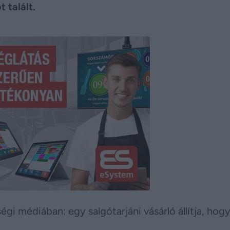
 talált.
égi médiában: egy salgótarjáni vásárló állítja, hog