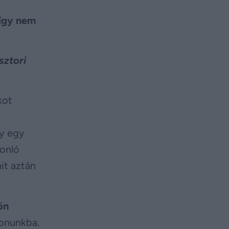
 így nem
sztori
kot
gy egy
sonló
it aztán
ön
honunkba.