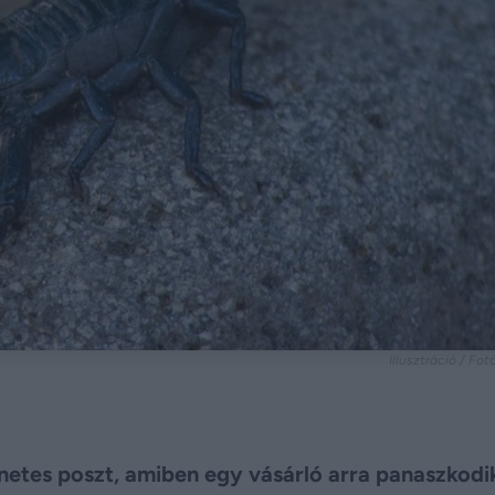
Illusztráció / Fo
rnetes poszt, amiben egy vásárló arra panaszkodi