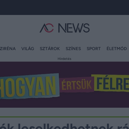
ZIRÉNA
VILÁG
SZTÁROK
SZÍNES
SPORT
ÉLETMÓD
Hirdetés
ók leselkedhetnek r