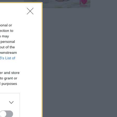
ette
sonal or
ection to
ou may
 personal
out of the
 downstream
B’s List of
er and store
to grant or
ed purposes