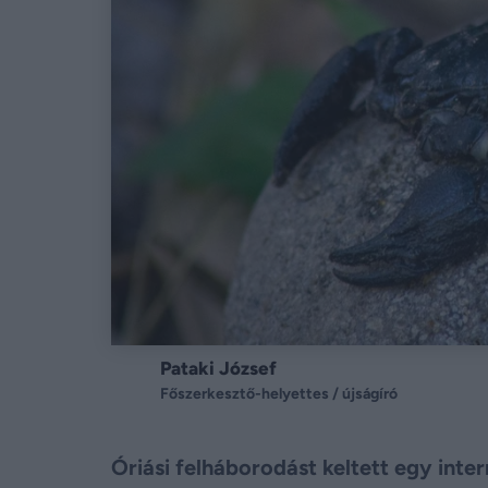
Pataki József
Főszerkesztő-helyettes / újságíró
Óriási felháborodást keltett egy inte