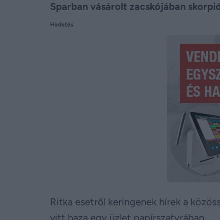
Sparban vásárolt zacskójában skorpiót
Hirdetés
Ritka esetről keringenek hírek a közöss
vitt haza egy üzlet papírszatyrában.