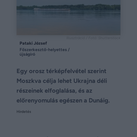
Illusztráció / Fotó: Shutterstock
Pataki József
Főszerkesztő-helyettes /
újságíró
Egy orosz térképfelvétel szerint
Moszkva célja lehet Ukrajna déli
részeinek elfoglalása, és az
előrenyomulás egészen a Dunáig.
Hirdetés