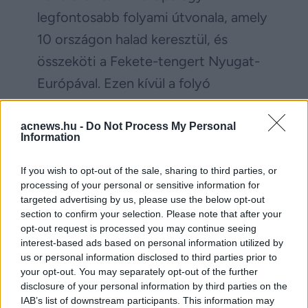
legfontosabb folyami útvonala, amely
10 országon halad keresztül, és
összeköti a Fekete-tengert Nyugat-
Európával. Ezen kívül a folyó
stratégiai híd a Balkán és Közép-
Európa felé; orosz ellenőrzés alatt
acnews.hu -
Do Not Process My Personal
Information
közvetlen nyomásgyakorlást
jelentene az EU keleti peremére és a
If you wish to opt-out of the sale, sharing to third parties, or
processing of your personal or sensitive information for
NATO-tagállamokra (Románia,
targeted advertising by us, please use the below opt-out
Bulgária, Magyarország).
section to confirm your selection. Please note that after your
opt-out request is processed you may continue seeing
interest-based ads based on personal information utilized by
us or personal information disclosed to third parties prior to
Facebook
Twitter
your opt-out. You may separately opt-out of the further
disclosure of your personal information by third parties on the
Reddit
Telegram
IAB’s list of downstream participants. This information may