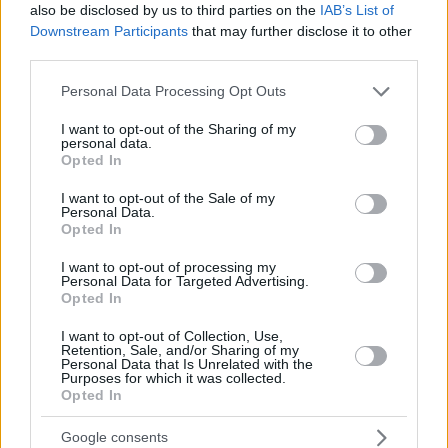
also be disclosed by us to third parties on the
IAB’s List of
Downstream Participants
that may further disclose it to other
Email
third parties.
Hirdetés
Please note that this website/app uses one or more Google
Personal Data Processing Opt Outs
services and may gather and store information including but
not limited to your visit or usage behaviour. You may click to
I want to opt-out of the Sharing of my
personal data.
grant or deny consent to Google and its third-party tags to
Opted In
use your data for below specified purposes in below Google
consent section.
I want to opt-out of the Sale of my
Personal Data.
Opted In
I want to opt-out of processing my
Personal Data for Targeted Advertising.
Opted In
I want to opt-out of Collection, Use,
Retention, Sale, and/or Sharing of my
Personal Data that Is Unrelated with the
Hirdetés
Purposes for which it was collected.
Opted In
Google consents