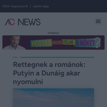
2026. Augusztus 8. | László napja
Hirdetés
Rettegnek a románok:
Putyin a Dunáig akar
nyomulni