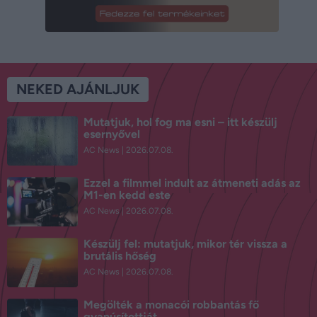
NEKED AJÁNLJUK
Mutatjuk, hol fog ma esni – itt készülj
esernyővel
AC News
2026.07.08.
Ezzel a filmmel indult az átmeneti adás az
M1-en kedd este
AC News
2026.07.08.
Készülj fel: mutatjuk, mikor tér vissza a
brutális hőség
AC News
2026.07.08.
Megölték a monacói robbantás fő
gyanúsítottját