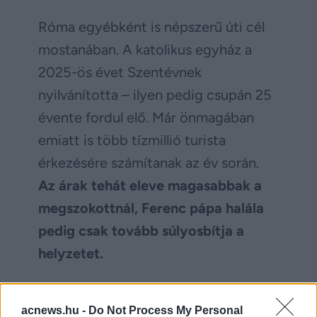
Róma egyébként is népszerű úti cél
mostanában. A katolikus egyház a
2025-ös évet Szentévnek
nyilvánította – ilyen pedig csupán 25
évente fordul elő. Már önmagában
emiatt is több tízmillió turista
érkezésére számítanak az év során.
Az árak tehát eleve magasabbak a
megszokottnál, Ferenc pápa halála
pedig csak tovább súlyosbítja a
helyzetet.
Facebook
Twitter
acnews.hu -
Do Not Process My Personal