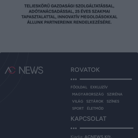
ROVATOK
FŐOLDAL
EXKLUZÍV
MAGYARORSZÁG
SZIRÉNA
VILÁG
SZTÁROK
SZÍNES
SPORT
ÉLETMÓD
KAPCSOLAT
Kiadja:
ACNEWS Kft.