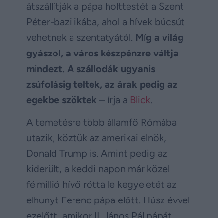
átszállítják a pápa holttestét a Szent
Péter-bazilikába, ahol a hívek búcsút
vehetnek a szentatyától.
Míg a világ
gyászol, a város készpénzre váltja
mindezt. A szállodák ugyanis
zsúfolásig teltek, az árak pedig az
egekbe szöktek
– írja a
Blick
.
A temetésre több államfő Rómába
utazik, köztük az amerikai elnök,
Donald Trump is. Amint pedig az
kiderült, a keddi napon már közel
félmillió hívő rótta le kegyeletét az
elhunyt Ferenc pápa előtt. Húsz évvel
ezelőtt, amikor II. János Pál pápát