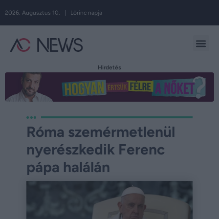
2026. Augusztus 10. | Lőrinc napja
Hirdetés
Róma szemérmetlenül
nyerészkedik Ferenc
pápa halálán