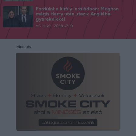
Fordulat a királyi családban: Meghan
mégis Harry után utazik Angliába
gyerekeikkel
AC News
2026.07.10.
Hirdetés