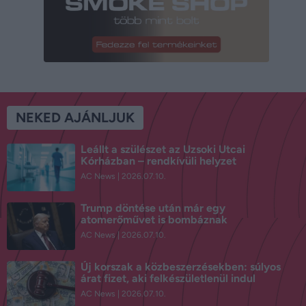
NEKED AJÁNLJUK
Leállt a szülészet az Uzsoki Utcai
Kórházban – rendkívüli helyzet
AC News
2026.07.10.
Trump döntése után már egy
atomerőművet is bombáznak
AC News
2026.07.10.
Új korszak a közbeszerzésekben: súlyos
árat fizet, aki felkészületlenül indul
AC News
2026.07.10.