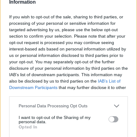
Information
Reddit
Telegram
If you wish to opt-out of the sale, sharing to third parties, or
processing of your personal or sensitive information for
Email
targeted advertising by us, please use the below opt-out
section to confirm your selection. Please note that after your
Hirdetés
opt-out request is processed you may continue seeing
interest-based ads based on personal information utilized by
us or personal information disclosed to third parties prior to
your opt-out. You may separately opt-out of the further
disclosure of your personal information by third parties on the
IAB’s list of downstream participants. This information may
also be disclosed by us to third parties on the
IAB’s List of
Downstream Participants
that may further disclose it to other
third parties.
Please note that this website/app uses one or more Google
Personal Data Processing Opt Outs
services and may gather and store information including but
not limited to your visit or usage behaviour. You may click to
I want to opt-out of the Sharing of my
personal data.
grant or deny consent to Google and its third-party tags to
Opted In
Hirdetés
use your data for below specified purposes in below Google
consent section.