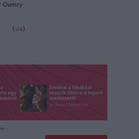
gy Oumzy
(
via
)
az
Ezekkel a hibákkal
pte egy
tesszük tönkre a hajunk
csapódó
szerkezetét
AC News
2026.07.06.
.
tés