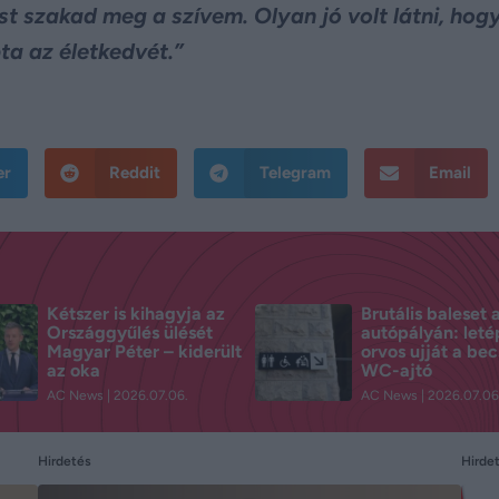
st szakad meg a szívem. Olyan jó volt látni, ho
pta az életkedvét.”
er
Reddit
Telegram
Email
Kétszer is kihagyja az
Brutális baleset 
Országgyűlés ülését
autópályán: leté
Magyar Péter – kiderült
orvos ujját a be
az oka
WC-ajtó
AC News
2026.07.06.
AC News
2026.07.06
Hirdetés
Hirde