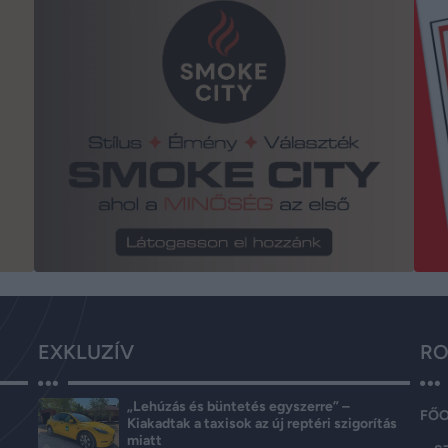
EXKLUZÍV
RO
„Lehúzás és büntetés egyszerre” –
FŐ
Kiakadtak a taxisok az új reptéri szigorítás
miatt