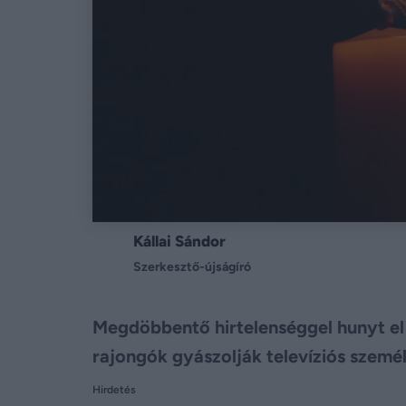
Kállai Sándor
Szerkesztő-újságíró
Megdöbbentő hirtelenséggel hunyt el a
rajongók gyászolják televíziós személ
Hirdetés