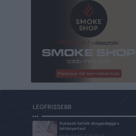
LEGFRISSEBB
Kukások tették dúsgazdaggá a
lottónyertest
Pataki József
2026.08.05.