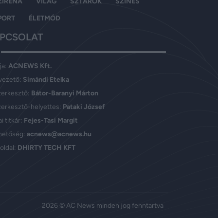
ZIRÉNA
VILÁG
SZTÁROK
SZÍNES
PORT
ÉLETMÓD
PCSOLAT
ja:
ACNEWS Kft.
vezető:
Simándi Etelka
zerkesztő:
Bátor-Baranyi Márton
erkesztő-helyettes:
Pataki József
i titkár:
Fejes-Tasi Margit
hetőség:
acnews@acnews.hu
oldal:
DHIRTY TECH KFT
2026 © AC News minden jog fenntartva