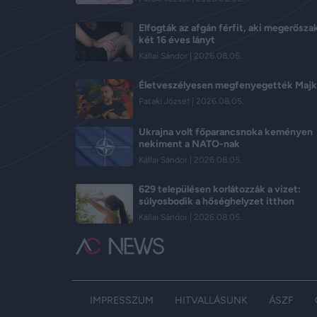
Elfogták az afgán férfit, aki megerősza
két 16 éves lányt
Kállai Sándor
2026.08.05.
Életveszélyesen megfenyegették Majk
Pataki József
2026.08.05.
Ukrajna volt főparancsnoka keményen
nekiment a NATO-nak
Kállai Sándor
2026.08.05.
629 településen korlátozzák a vizet:
súlyosbodik a hőséghelyzet itthon
Kállai Sándor
2026.08.05.
IMPRESSZUM
HITVALLÁSUNK
ÁSZF