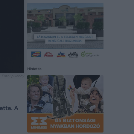
Hirdetés
Fotó: pixabay
ette. A