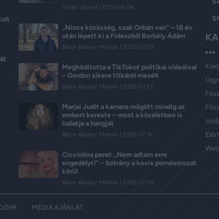
S
Pataki József
2026.08.04.
S
kolt
„Nincs közösség, csak Orbán van” – 18 év
KA
után lépett ki a Fideszből Borbély Ádám
Bátor-Baranyi Márton
2026.07.29.
át
Kiad
Meghódította a TikTokot politikai videóival
– Gordon sikere titkáról mesélt
Ügy
Bátor-Baranyi Márton
2026.07.27.
Fős
Marjai Judit a kamera mögött mindig az
Fősz
embert kereste – most a közéletben is
Iroda
hallatja a hangját
Elér
Bátor-Baranyi Márton
2026.07.16.
Web
Cicciolina perel: „Nem adtam erre
engedélyt!” – botrány a kovis pornósorozat
körül
Bátor-Baranyi Márton
2026.07.09.
GDPR
MÉDIA AJÁNLAT