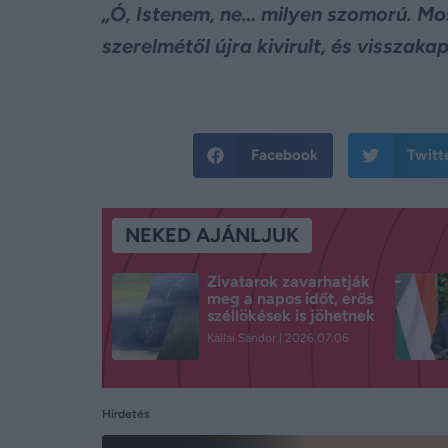
„Ó, Istenem, ne… milyen szomorú. Mo
szerelmétől újra kivirult, és visszaka
Facebook
Twitt
NEKED AJÁNLJUK
Zivatarok zavarhatják
meg a napos időt, erős
széllökések is jöhetnek
Kállai Sándor
2026.07.06.
Hirdetés