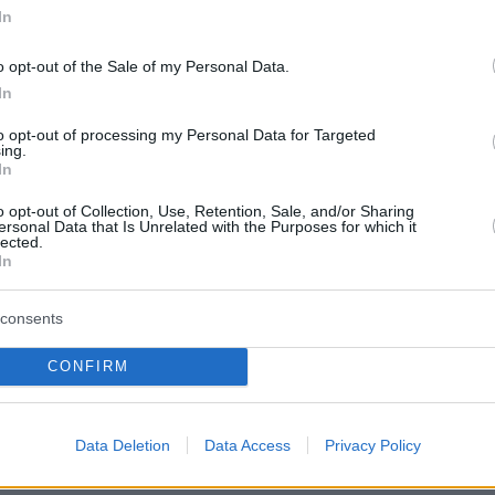
In
 hogy Uschi váratlanul elhunyt Szenegálban”
– ír
o opt-out of the Sale of my Personal Data.
schi férje, Oumzy is megszólalt a bejegyzés alatt
In
neteket és a méltató szavakat. Rendkívül hálá
to opt-out of processing my Personal Data for Targeted
ing.
In
o opt-out of Collection, Use, Retention, Sale, and/or Sharing
előre nem közöltek további részleteket.
ersonal Data that Is Unrelated with the Purposes for which it
lected.
In
a. A bejegyzés alatt rengeteg részvétnyilvánítás 
consents
CONFIRM
inte részvétem a családnak”
– írta egy kommente
Data Deletion
Data Access
Privacy Policy
mes sorokkal búcsúzott: