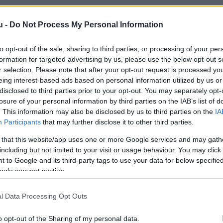
u -
Do Not Process My Personal Information
to opt-out of the sale, sharing to third parties, or processing of your per
formation for targeted advertising by us, please use the below opt-out s
r selection. Please note that after your opt-out request is processed y
eing interest-based ads based on personal information utilized by us or
disclosed to third parties prior to your opt-out. You may separately opt-
losure of your personal information by third parties on the IAB’s list of
. This information may also be disclosed by us to third parties on the
IA
Participants
that may further disclose it to other third parties.
 that this website/app uses one or more Google services and may gath
including but not limited to your visit or usage behaviour. You may click 
 to Google and its third-party tags to use your data for below specifi
re unter Palmen
nézői körében: az ATV sztárja, U
ogle consent section.
ós csatorna nyilvánosan is megerősítette a szomorú 
l Data Processing Opt Outs
s személyiségével sok néző szívébe belopta magát
o opt-out of the Sharing of my personal data.