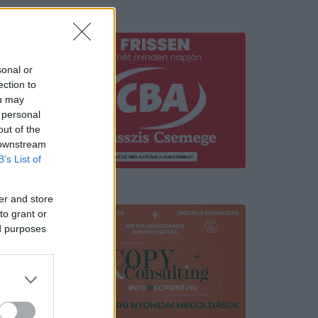
Hirdetés
sonal or
ection to
ou may
 personal
out of the
 downstream
B’s List of
Hirdetés
er and store
to grant or
ed purposes
schi
hírt. A
.