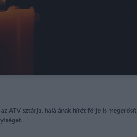
z ATV sztárja, halálának hírét férje is megerősít
yiséget.