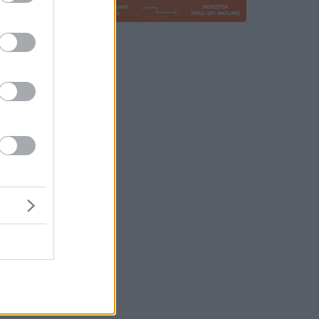
ta az ATV
.
s vagyok
jelent
lő.