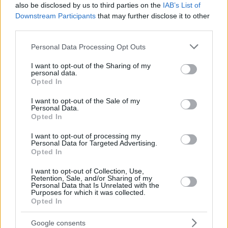
megváltoztatására és a háború
also be disclosed by us to third parties on the
IAB’s List of
Downstream Participants
that may further disclose it to other
befejezésére. A világnak vannak
third parties.
eszközei, amelyek valóban békét
Please note that this website/app uses one or more Google
Personal Data Processing Opt Outs
hozhatnak.”
services and may gather and store information including but
not limited to your visit or usage behaviour. You may click to
I want to opt-out of the Sharing of my
personal data.
grant or deny consent to Google and its third-party tags to
Közben Ukrajna saját „kinetikus
Opted In
use your data for below specified purposes in below Google
szankcióit” is fokozni kívánja az orosz
consent section.
I want to opt-out of the Sale of my
Personal Data.
olajipar ellen: „
Folytatni fogjuk a
Opted In
támadásokat
, hogy elvágjuk
I want to opt-out of processing my
Oroszország bevételeit, és
Personal Data for Targeted Advertising.
Opted In
rákényszerítsük a diplomáciára.”
I want to opt-out of Collection, Use,
Retention, Sale, and/or Sharing of my
Personal Data that Is Unrelated with the
Facebook
Twitter
Purposes for which it was collected.
Opted In
Reddit
Telegram
Google consents