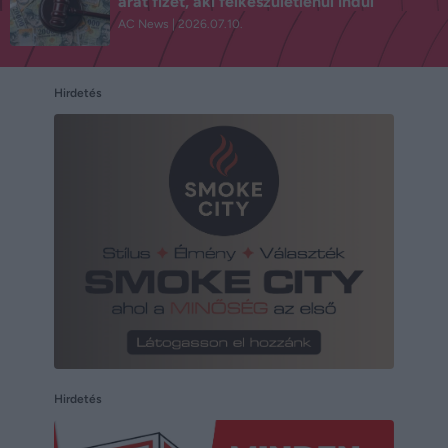
árat fizet, aki felkészületlenül indul
AC News
2026.07.10.
Hirdetés
Hirdetés