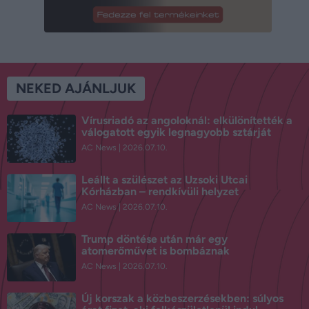
NEKED AJÁNLJUK
Vírusriadó az angoloknál: elkülönítették a
válogatott egyik legnagyobb sztárját
AC News
2026.07.10.
Leállt a szülészet az Uzsoki Utcai
Kórházban – rendkívüli helyzet
AC News
2026.07.10.
Trump döntése után már egy
atomerőművet is bombáznak
AC News
2026.07.10.
Új korszak a közbeszerzésekben: súlyos