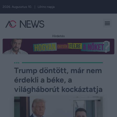
2026. Augusztus 10. | Lőrinc napja
Hirdetés
Trump döntött, már nem
érdekli a béke, a
világháborút kockáztatja