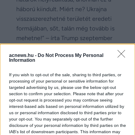
háború kiindult. Miért ne? Ukrajna
visszaszerezhetné területét eredeti
formájában, sőt, talán még tovább is
mehetne!” – írta Trump szeptember
23-án saját közösségi oldalán, ahol
acnews.hu -
Do Not Process My Personal
egyúttal Putyint „papírtigrisnek”
Information
nevezte.
If you wish to opt-out of the sale, sharing to third parties, or
Vasárnap este Zelenszkij az X
processing of your personal or sensitive information for
targeted advertising by us, please use the below opt-out
közösségi oldalon is megszólalt,
section to confirm your selection. Please note that after your
közvetve a hosszú hatótávolságú
opt-out request is processed you may continue seeing
interest-based ads based on personal information utilized by
fegyverekről is beszélt: „Beszéltünk
us or personal information disclosed to third parties prior to
Trump elnökkel arról, mi késztetheti
your opt-out. You may separately opt-out of the further
disclosure of your personal information by third parties on the
Oroszországot álláspontja
IAB’s list of downstream participants. This information may