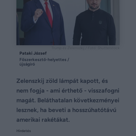
Trump és Zelenszkij / Fotó: Shutterstock
Pataki József
Főszerkesztő-helyettes /
újságíró
Zelenszkij zöld lámpát kapott, és
nem fogja - ami érthető - visszafogni
magát. Beláthatalan következményei
lesznek, ha beveti a hosszúhatótávú
amerikai rakétákat.
Hirdetés