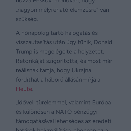
hozzá Peskov, mondván, hogy
„nagyon mélyreható elemzésre” van
szükség.
A hónapokig tartó halogatás és
visszautasítás után úgy tűnik, Donald
Trump is megelégelte a helyzetet.
Retorikáját szigorította, és most már
reálisnak tartja, hogy Ukrajna
fordíthat a háború állásán – írja a
Heute
.
„Idővel, türelemmel, valamint Európa
és különösen a NATO pénzügyi
támogatásával lehetséges az eredeti
határok helyreállítása, ahonnan ez a