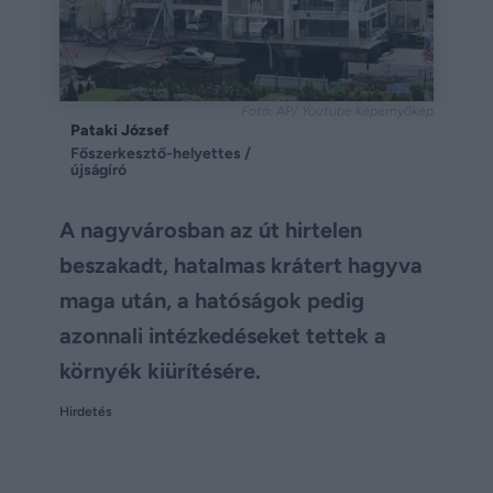
Fotó: AP/ Youtube képernyőkép
Pataki József
Főszerkesztő-helyettes /
újságíró
A nagyvárosban az út hirtelen
beszakadt, hatalmas krátert hagyva
maga után, a hatóságok pedig
azonnali intézkedéseket tettek a
környék kiürítésére.
Hirdetés