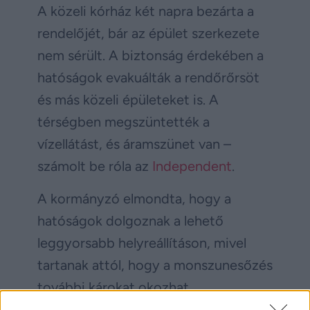
A közeli kórház két napra bezárta a
rendelőjét, bár az épület szerkezete
nem sérült. A biztonság érdekében a
hatóságok evakuálták a rendőrőrsöt
és más közeli épületeket is. A
térségben megszüntették a
vízellátást, és áramszünet van –
számolt be róla az
Independent
.
A kormányzó elmondta, hogy a
hatóságok dolgoznak a lehető
leggyorsabb helyreállításon, mivel
tartanak attól, hogy a monszunesőzés
további károkat okozhat.