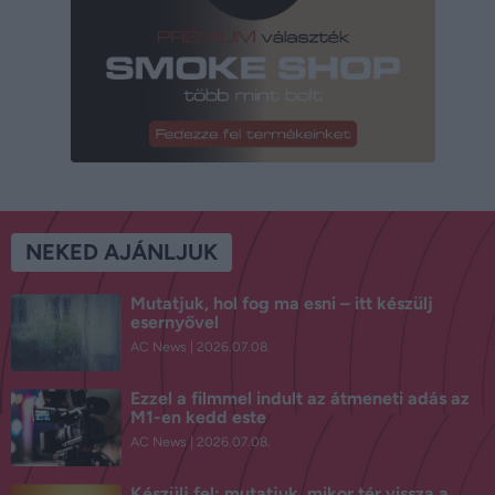
NEKED AJÁNLJUK
Mutatjuk, hol fog ma esni – itt készülj
esernyővel
AC News
2026.07.08.
Ezzel a filmmel indult az átmeneti adás az
M1-en kedd este
AC News
2026.07.08.
Készülj fel: mutatjuk, mikor tér vissza a