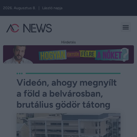
2026. Augusztus 8. | László napja
Hirdetés
Videón, ahogy megnyílt
a föld a belvárosban,
brutálius gödör tátong