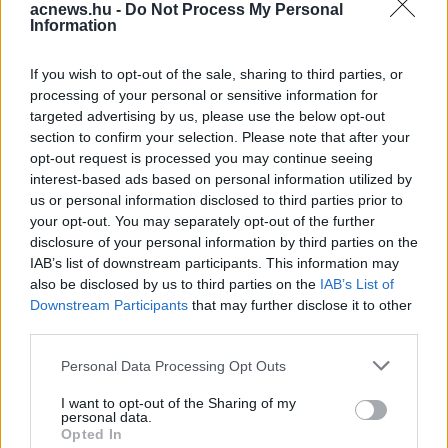
acnews.hu -
Do Not Process My Personal
Information
Facebook
Twitter
If you wish to opt-out of the sale, sharing to third parties, or
Reddit
Telegram
processing of your personal or sensitive information for
targeted advertising by us, please use the below opt-out
section to confirm your selection. Please note that after your
Email
opt-out request is processed you may continue seeing
interest-based ads based on personal information utilized by
Hirdetés
us or personal information disclosed to third parties prior to
your opt-out. You may separately opt-out of the further
disclosure of your personal information by third parties on the
IAB’s list of downstream participants. This information may
also be disclosed by us to third parties on the
IAB’s List of
Downstream Participants
that may further disclose it to other
third parties.
Please note that this website/app uses one or more Google
Personal Data Processing Opt Outs
services and may gather and store information including but
not limited to your visit or usage behaviour. You may click to
I want to opt-out of the Sharing of my
personal data.
grant or deny consent to Google and its third-party tags to
Opted In
use your data for below specified purposes in below Google