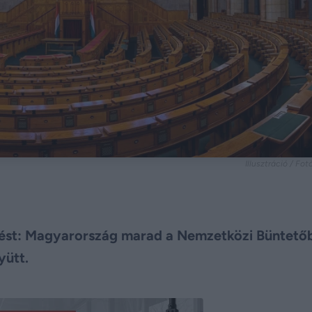
Illusztráció / Fo
pést: Magyarország marad a Nemzetközi Büntető
yütt.