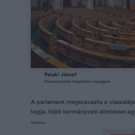
Pataki József
Főszerkesztő-helyettes / újságíró
A parlament megszavazta a visszalé
tagja, több kormányzati döntéssel eg
Hirdetés