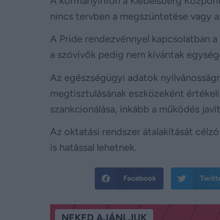
A kormányinfón a Klebelsberg Központ j
nincs tervben a megszüntetése vagy az
A Pride rendezvénnyel kapcsolatban a
a szóvivők pedig nem kívántak egysége
Az egészségügyi adatok nyilvánosságra
megtisztulásának eszközeként értékel
szankcionálása, inkább a működés javít
Az oktatási rendszer átalakítását cél
is hatással lehetnek.
Facebook
Twitt
NEKED AJÁNLJUK