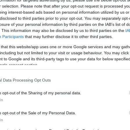
formation for targeted advertising by us, please use the below opt-out s
Hazánk Mozgalom pedig tartózkodott. A jogszabál
r selection. Please note that after your opt-out request is processed y
.
eing interest-based ads based on personal information utilized by us or
disclosed to third parties prior to your opt-out. You may separately opt-
losure of your personal information by third parties on the IAB’s list of
sszafordítja az előző kormány által elindított kilé
. This information may also be disclosed by us to third parties on the
IA
ezt parlamenti szinten is megerősítette.
Participants
that may further disclose it to other third parties.
 that this website/app uses one or more Google services and may gath
nök nyújtotta be a kormány nevében. Az indoklás sz
including but not limited to your visit or usage behaviour. You may click 
onság fenntartása, valamint az emberi jogok védel
 to Google and its third-party tags to use your data for below specifi
ogle consent section.
sabb nemzetközi bűncselekmények elkövetőinek
rósági fórum előtt.
l Data Processing Opt Outs
ábbra is részes fele marad a Nemzetközi Büntet
o opt-out of the Sharing of my personal data.
In
j intézkedést is ismertetett. Döntöttek arról, hog
o opt-out of the Sale of my Personal Data.
In
ések adatait, valamint egy új, erősebb betegjogi 