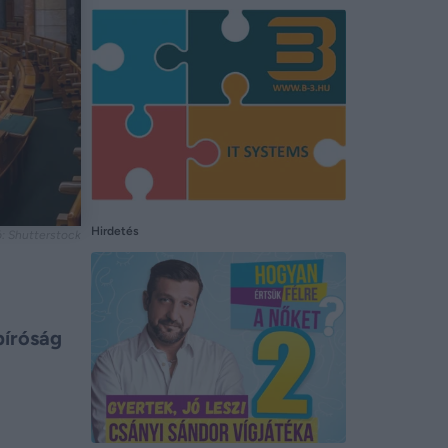
Hirdetés
tó: Shutterstock
bíróság