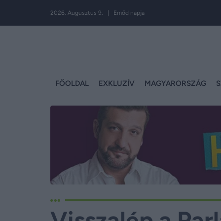
2026. Augusztus 9. | Emőd napja
FŐOLDAL
EXKLUZÍV
MAGYARORSZÁG
S
Visszalép a Par