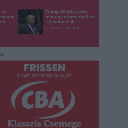
t az
Trump döntése után
rházban
már egy atomerőművet
zet
is bombáznak
.
AC News
2026.07.10.
tés