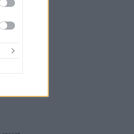
i célul,
alamint a
erült.
rvezését
. A
az