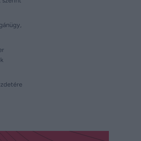
 szerint
agánügy,
er
ek
ezdetére