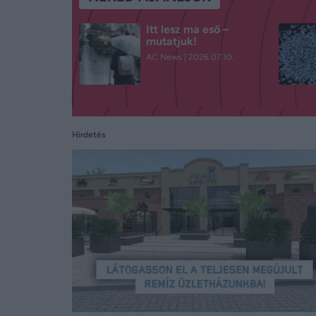
Itt lesz ma eső –
mutatjuk!
AC News
2026.07.10.
Hirdetés