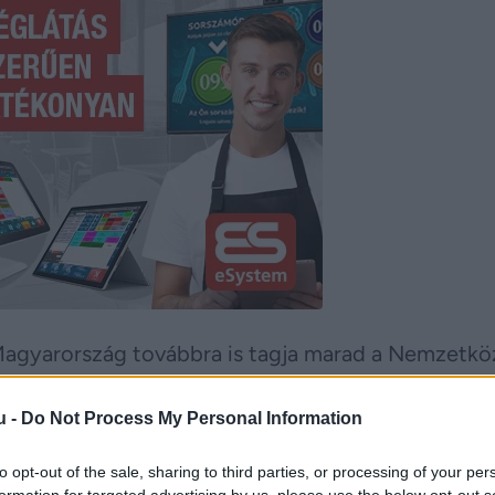
agyarország továbbra is tagja marad a Nemzetkö
a kilépési folyamatot. A döntés szerint az ország 
u -
Do Not Process My Personal Information
gszolgáltatási rendszernek.
ényjavaslatot a Tisza Párt képviselői támogatták. A
to opt-out of the sale, sharing to third parties, or processing of your per