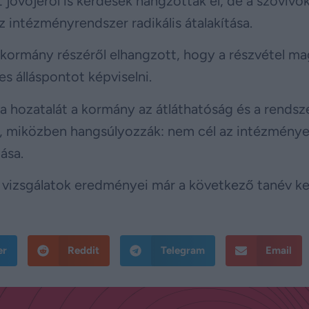
övőjéről is kérdések hangzottak el, de a szóvivők
 intézményrendszer radikális átalakítása.
 kormány részéről elhangzott, hogy a részvétel m
s álláspontot képviselni.
 hozatalát a kormány az átláthatóság és a rendsz
i, miközben hangsúlyozzák: nem cél az intézmény
ása.
zó vizsgálatok eredményei már a következő tanév k
er
Reddit
Telegram
Email