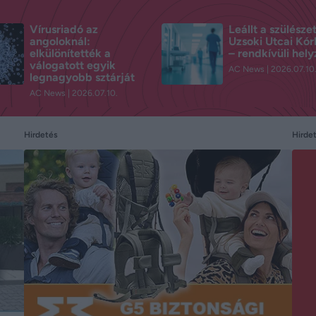
Vírusriadó az
Leállt a szülésze
angoloknál:
Uzsoki Utcai Kó
elkülönítették a
– rendkívüli hely
válogatott egyik
AC News
2026.07.10
legnagyobb sztárját
AC News
2026.07.10.
Hirdetés
Hirde