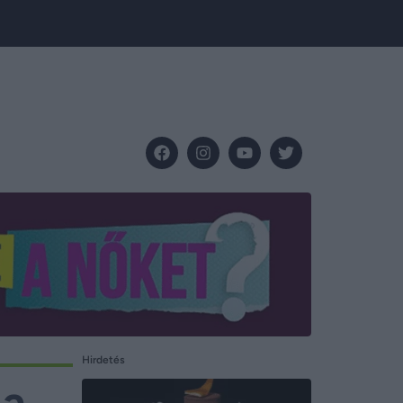
Hirdetés
 a