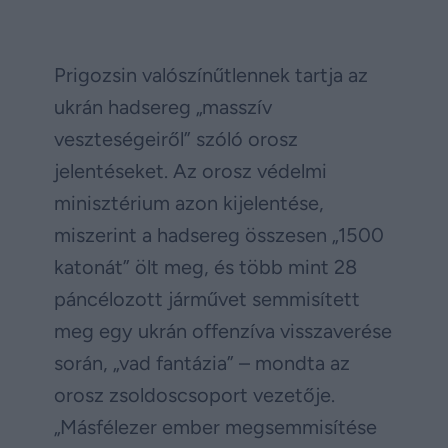
Prigozsin valószínűtlennek tartja az
ukrán hadsereg „masszív
veszteségeiről” szóló orosz
jelentéseket. Az orosz védelmi
minisztérium azon kijelentése,
miszerint a hadsereg összesen „1500
katonát” ölt meg, és több mint 28
páncélozott járművet semmisített
meg egy ukrán offenzíva visszaverése
során, „vad fantázia” – mondta az
orosz zsoldoscsoport vezetője.
„Másfélezer ember megsemmisítése