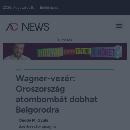
2026. Augusztus 9. | Emőd napja
Hirdetés
Wagner-vezér:
Oroszország
atombombát dobhat
Belgorodra
Ónody M. Gyula
Szerkesztő-újságíró