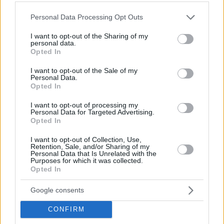
Please note that this website/app uses one or more Google
Personal Data Processing Opt Outs
services and may gather and store information including but
not limited to your visit or usage behaviour. You may click to
I want to opt-out of the Sharing of my
personal data.
grant or deny consent to Google and its third-party tags to
Hirdetés
Opted In
use your data for below specified purposes in below Google
consent section.
I want to opt-out of the Sale of my
Personal Data.
Opted In
I want to opt-out of processing my
Personal Data for Targeted Advertising.
Opted In
I want to opt-out of Collection, Use,
Retention, Sale, and/or Sharing of my
Personal Data that Is Unrelated with the
Purposes for which it was collected.
Opted In
Google consents
Hirdetés
CONFIRM