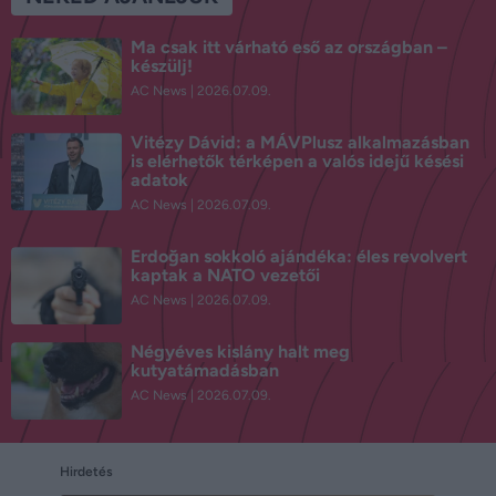
Ma csak itt várható eső az országban –
készülj!
AC News
2026.07.09.
Vitézy Dávid: a MÁVPlusz alkalmazásban
is elérhetők térképen a valós idejű késési
adatok
AC News
2026.07.09.
Erdoğan sokkoló ajándéka: éles revolvert
kaptak a NATO vezetői
AC News
2026.07.09.
Négyéves kislány halt meg
kutyatámadásban
AC News
2026.07.09.
Hirdetés