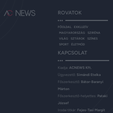
ROVATOK
FŐOLDAL
EXKLUZÍV
MAGYARORSZÁG
SZIRÉNA
VILÁG
SZTÁROK
SZÍNES
SPORT
ÉLETMÓD
KAPCSOLAT
Kiadja:
ACNEWS Kft.
Ügyvezető:
Simándi Etelka
Főszerkesztő:
Bátor-Baranyi
Márton
Főszerkesztő-helyettes:
Pataki
József
Irodai titkár:
Fejes-Tasi Margit