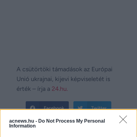
A csütörtöki támadások az Európai
Unió ukrajnai, kijevi képviseletét is
érték – írja a
24.hu.
Facebook
Twitter
acnews.hu -
Do Not Process My Personal
Reddit
Telegram
Information