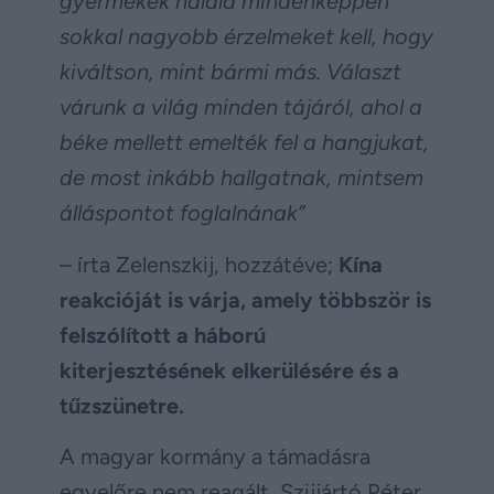
gyermekek halála mindenképpen
sokkal nagyobb érzelmeket kell, hogy
kiváltson, mint bármi más. Választ
várunk a világ minden tájáról, ahol a
béke mellett emelték fel a hangjukat,
de most inkább hallgatnak, mintsem
álláspontot foglalnának”
– írta Zelenszkij, hozzátéve;
Kína
reakcióját is várja, amely többször is
felszólított a háború
kiterjesztésének elkerülésére és a
tűzszünetre.
A magyar kormány a támadásra
egyelőre nem reagált, Szijjártó Péter