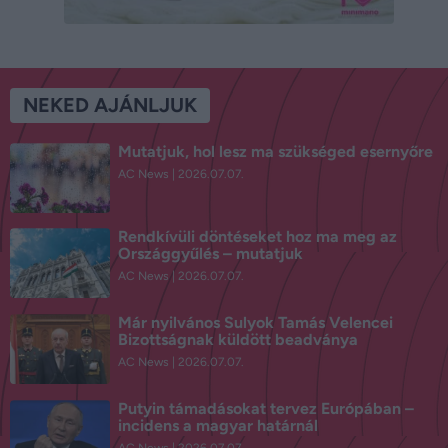
NEKED AJÁNLJUK
Mutatjuk, hol lesz ma szükséged esernyőre
AC News
2026.07.07.
Rendkívüli döntéseket hoz ma meg az
Országgyűlés – mutatjuk
AC News
2026.07.07.
Már nyilvános Sulyok Tamás Velencei
Bizottságnak küldött beadványa
AC News
2026.07.07.
Putyin támadásokat tervez Európában –
incidens a magyar határnál
AC News
2026.07.07.