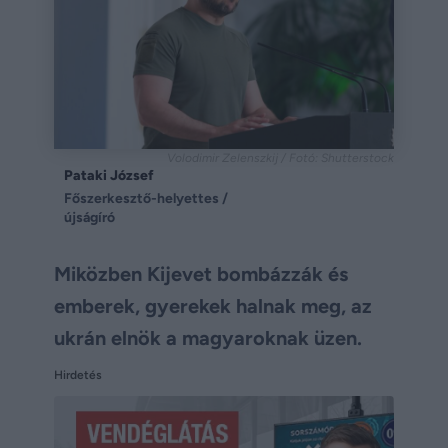
Volodimir Zelenszkij / Fotó: Shutterstock
Pataki József
Főszerkesztő-helyettes /
újságíró
Miközben Kijevet bombázzák és
emberek, gyerekek halnak meg, az
ukrán elnök a magyaroknak üzen.
Hirdetés