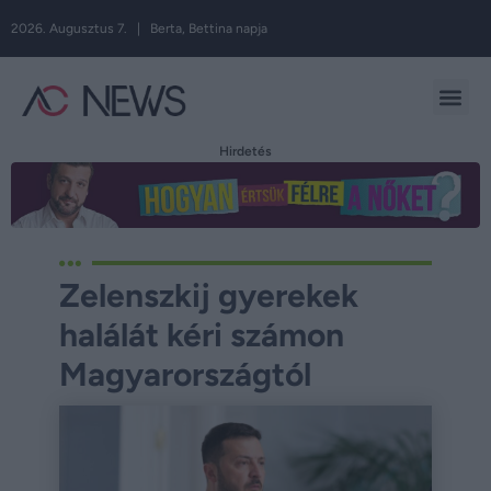
2026. Augusztus 7. | Berta, Bettina napja
Hirdetés
Zelenszkij gyerekek
halálát kéri számon
Magyarországtól