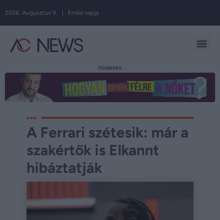
2026. Augusztus 9. | Emőd napja
Hirdetés
A Ferrari szétesik: már a
szakértők is Elkannt
hibáztatják