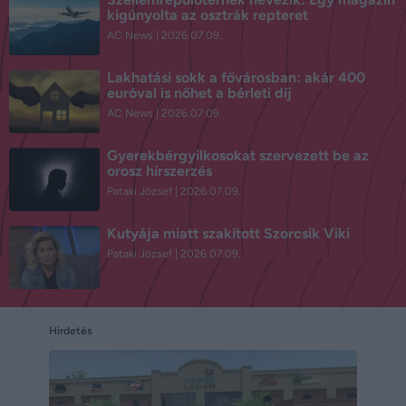
kigúnyolta az osztrák repteret
AC News
2026.07.09.
Lakhatási sokk a fővárosban: akár 400
euróval is nőhet a bérleti díj
AC News
2026.07.09.
Gyerekbérgyilkosokat szervezett be az
orosz hírszerzés
Pataki József
2026.07.09.
Kutyája miatt szakított Szorcsik Viki
Pataki József
2026.07.09.
Hirdetés