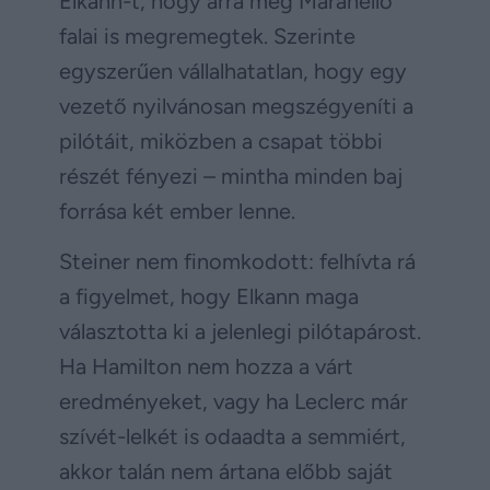
Elkann-t, hogy arra még Maranello
falai is megremegtek. Szerinte
egyszerűen vállalhatatlan, hogy egy
vezető nyilvánosan megszégyeníti a
pilótáit, miközben a csapat többi
részét fényezi – mintha minden baj
forrása két ember lenne.
Steiner nem finomkodott: felhívta rá
a figyelmet, hogy Elkann maga
választotta ki a jelenlegi pilótapárost.
Ha Hamilton nem hozza a várt
eredményeket, vagy ha Leclerc már
szívét-lelkét is odaadta a semmiért,
akkor talán nem ártana előbb saját