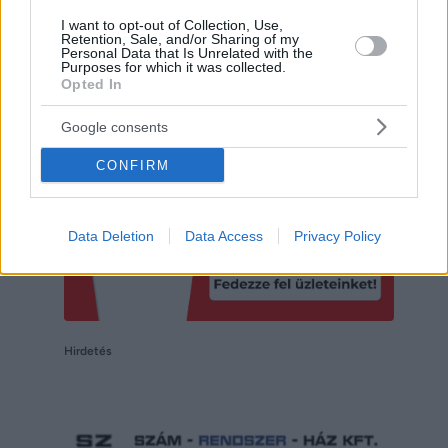
I want to opt-out of Collection, Use,
Retention, Sale, and/or Sharing of my
Personal Data that Is Unrelated with the
Hirdetés
Purposes for which it was collected.
Opted In
Google consents
CONFIRM
Data Deletion
Data Access
Privacy Policy
Hirdetés