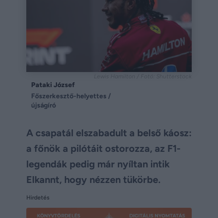
Lewis Hamilton / Fotó: Shutterstock
Pataki József
Főszerkesztő-helyettes /
újságíró
A csapatál elszabadult a belső káosz:
a főnök a pilótáit ostorozza, az F1-
legendák pedig már nyíltan intik
Elkannt, hogy nézzen tükörbe.
Hirdetés