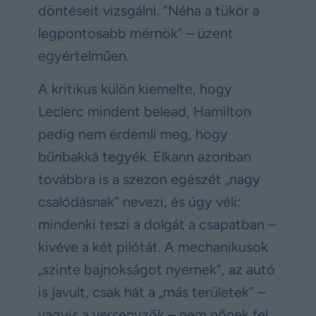
döntéseit vizsgálni. “Néha a tükör a
legpontosabb mérnök” – üzent
egyértelműen.
A kritikus külön kiemelte, hogy
Leclerc mindent belead, Hamilton
pedig nem érdemli meg, hogy
bűnbakká tegyék. Elkann azonban
továbbra is a szezon egészét „nagy
csalódásnak” nevezi, és úgy véli:
mindenki teszi a dolgát a csapatban –
kivéve a két pilótát. A mechanikusok
„szinte bajnokságot nyernek”, az autó
is javult, csak hát a „más területek” –
vagyis a versenyzők – nem nőnek fel