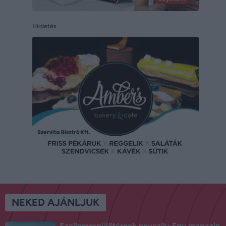
Hirdetés
NEKED AJÁNLJUK
Szellemrepülőtérnek nevezik: Egy magazin