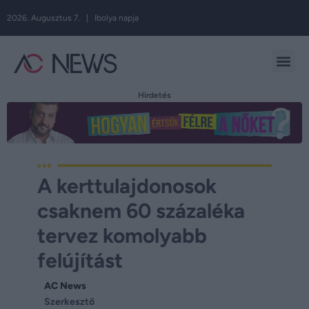
2026. Augusztus 7. | Ibolya napja
Hirdetés
A kerttulajdonosok
csaknem 60 százaléka
tervez komolyabb
felújítást
AC News
Szerkesztő