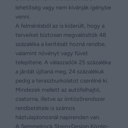
lehetőség vagy nem kívánják igénybe
venni.
A felmérésből az is kiderült, hogy a
terveiket biztosan megvalósítók 48
százaléka a kerítését hozná rendbe,
valamint növényt vagy füvet
telepítene. A válaszadók 25 százaléka
a járdát újítaná meg, 24 százalékuk
pedig a teraszburkolatot cserélné ki.
Mindezek mellett az autófelhajtó,
csatorna, illetve az öntözőrendszer
rendbetétele is számos
háztulajdonosnál napirenden van.
A Semmelrock Stein+Design Közép-