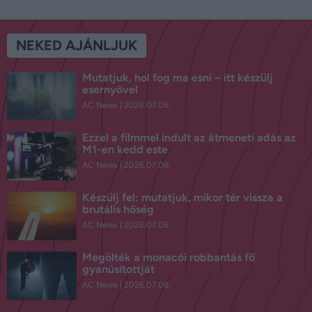
NEKED AJÁNLJUK
Mutatjuk, hol fog ma esni – itt készülj
esernyővel
AC News
2026.07.08.
Ezzel a filmmel indult az átmeneti adás az
M1-en kedd este
AC News
2026.07.08.
Készülj fel: mutatjuk, mikor tér vissza a
brutális hőség
AC News
2026.07.08.
Megölték a monacói robbantás fő
gyanúsítottját
AC News
2026.07.08.