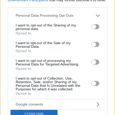
Hirdetés
third parties.
Please note that this website/app uses one or more Google
Personal Data Processing Opt Outs
services and may gather and store information including but
not limited to your visit or usage behaviour. You may click to
I want to opt-out of the Sharing of my
personal data.
grant or deny consent to Google and its third-party tags to
Opted In
use your data for below specified purposes in below Google
consent section.
I want to opt-out of the Sale of my
Personal Data.
Opted In
I want to opt-out of processing my
Personal Data for Targeted Advertising.
Opted In
I want to opt-out of Collection, Use,
Hirdetés
Retention, Sale, and/or Sharing of my
Personal Data that Is Unrelated with the
Purposes for which it was collected.
Opted In
Google consents
CONFIRM