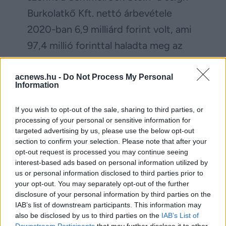
Burkolatkő Kft. nettó árbevétele
2020-ban 6,9 milliárd forint volt, ami
97,4 millió forinttal haladta meg az
egy évvel korábbit. A társaság 2020-
ban 492,3 millió forint nyereséggel
acnews.hu -
Do Not Process My Personal
Information
zárt, míg egy évvel korábban még
meghaladta a 781 millió forintot az
If you wish to opt-out of the sale, sharing to third parties, or
processing of your personal or sensitive information for
adózott eredménye.
targeted advertising by us, please use the below opt-out
section to confirm your selection. Please note that after your
opt-out request is processed you may continue seeing
Facebook
Twitter
interest-based ads based on personal information utilized by
us or personal information disclosed to third parties prior to
your opt-out. You may separately opt-out of the further
Reddit
Telegram
disclosure of your personal information by third parties on the
IAB’s list of downstream participants. This information may
Email
also be disclosed by us to third parties on the
IAB’s List of
Downstream Participants
that may further disclose it to other