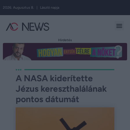
2026. Augusztus 8. | László napja
Hirdetés
A NASA kiderítette
Jézus kereszthalálának
pontos dátumát