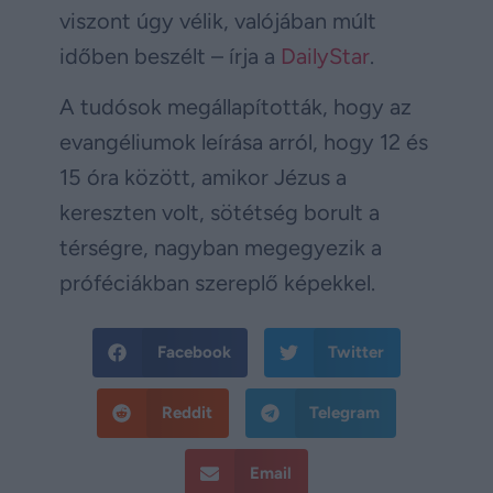
viszont úgy vélik, valójában múlt
időben beszélt – írja a
DailyStar
.
A tudósok megállapították, hogy az
evangéliumok leírása arról, hogy 12 és
15 óra között, amikor Jézus a
kereszten volt, sötétség borult a
térségre, nagyban megegyezik a
próféciákban szereplő képekkel.
Facebook
Twitter
Reddit
Telegram
Email