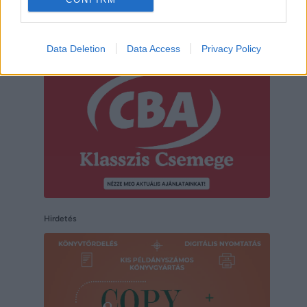
Hirdetés
Data Deletion
Data Access
Privacy Policy
Hirdetés