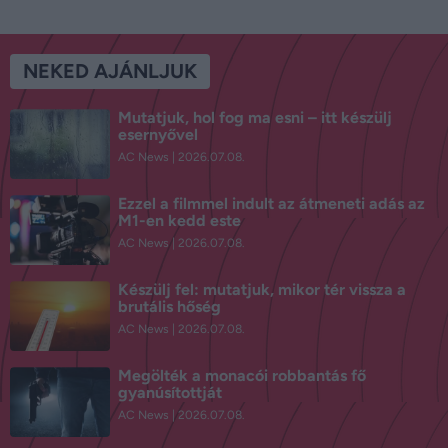
NEKED AJÁNLJUK
Mutatjuk, hol fog ma esni – itt készülj
esernyővel
AC News
2026.07.08.
Ezzel a filmmel indult az átmeneti adás az
M1-en kedd este
AC News
2026.07.08.
Készülj fel: mutatjuk, mikor tér vissza a
brutális hőség
AC News
2026.07.08.
Megölték a monacói robbantás fő
gyanúsítottját
AC News
2026.07.08.