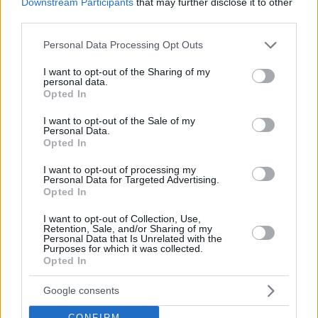
Downstream Participants
that may further disclose it to other
third parties.
Please note that this website/app uses one or more Google
Personal Data Processing Opt Outs
services and may gather and store information including but
not limited to your visit or usage behaviour. You may click to
I want to opt-out of the Sharing of my
personal data.
grant or deny consent to Google and its third-party tags to
Opted In
use your data for below specified purposes in below Google
consent section.
I want to opt-out of the Sale of my
Hirdetés
Personal Data.
Opted In
I want to opt-out of processing my
Personal Data for Targeted Advertising.
Opted In
I want to opt-out of Collection, Use,
Retention, Sale, and/or Sharing of my
Personal Data that Is Unrelated with the
Purposes for which it was collected.
Opted In
Google consents
CONFIRM