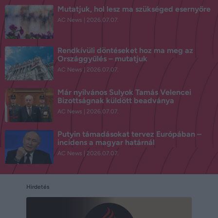
Mutatjuk, hol lesz ma szükséged esernyőre
AC News
2026.07.07.
Rendkívüli döntéseket hoz ma meg az
Országgyűlés – mutatjuk
AC News
2026.07.07.
Már nyilvános Sulyok Tamás Velencei
Bizottságnak küldött beadványa
AC News
2026.07.07.
Putyin támadásokat tervez Európában –
incidens a magyar határnál
AC News
2026.07.07.
Hirdetés