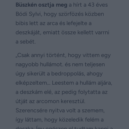
Büszkén osztja meg
a hírt a 43 éves
Bódi Sylvi, hogy szörfözés közben
bibis lett az arca és lefejelte a
deszkáját, emiatt össze kellett varrni
a sebét.
„Csak annyi történt, hogy vittem egy
nagyobb hullámot. és nem teljesen
úgy sikerült a bedroppolás, ahogy
elképzeltem… Leestem a hullám aljára,
a deszkám elé, az pedig folytatta az
útját az arcomon keresztül.
Szerencsére nyitva volt a szemem,
így láttam, hogy közeledik felém a
deszka. Így egészen el tudtam kapni a