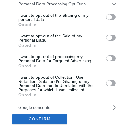
Please note that this website/app uses one or more Google
Personal Data Processing Opt Outs
services and may gather and store information including but
not limited to your visit or usage behaviour. You may click to
I want to opt-out of the Sharing of my
personal data.
grant or deny consent to Google and its third-party tags to
Opted In
use your data for below specified purposes in below Google
consent section.
I want to opt-out of the Sale of my
Personal Data.
Opted In
I want to opt-out of processing my
Personal Data for Targeted Advertising.
Opted In
Hirdetés
I want to opt-out of Collection, Use,
Retention, Sale, and/or Sharing of my
Personal Data that Is Unrelated with the
Purposes for which it was collected.
Opted In
Google consents
CONFIRM