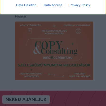
Data Deletion
Data Access
Privacy Policy
Hirdetés
NEKED AJÁNLJUK