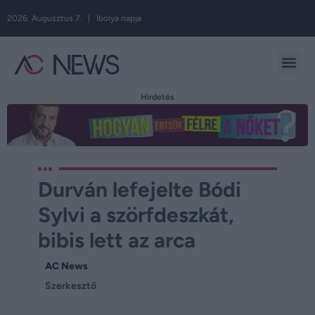
2026. Augusztus 7. | Ibolya napja
Hirdetés
Durván lefejelte Bódi
Sylvi a szörfdeszkát,
bibis lett az arca
AC News
Szerkesztő