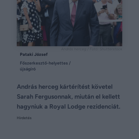
András herceg / Fotó: Shutterstock
Pataki József
Főszerkesztő-helyettes /
újságíró
András herceg kártérítést követel
Sarah Fergusonnak, miután el kellett
hagyniuk a Royal Lodge rezidenciát.
Hirdetés