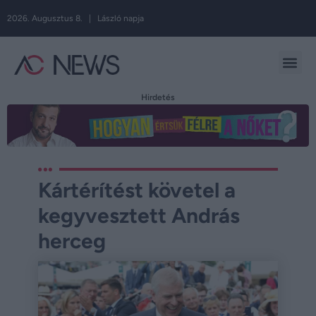
2026. Augusztus 8. | László napja
Hirdetés
Kártérítést követel a
kegyvesztett András
herceg