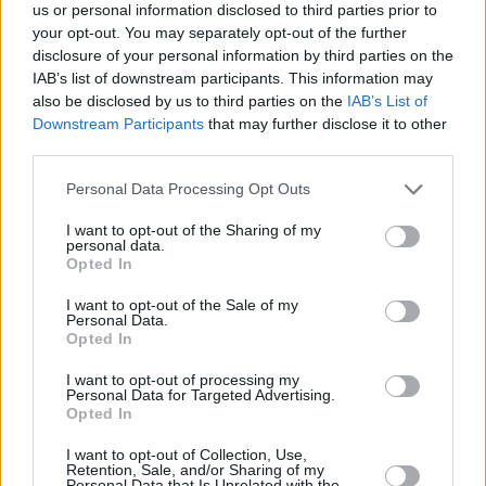
us or personal information disclosed to third parties prior to
your opt-out. You may separately opt-out of the further
disclosure of your personal information by third parties on the
IAB’s list of downstream participants. This information may
also be disclosed by us to third parties on the
IAB’s List of
Hirdetés
Downstream Participants
that may further disclose it to other
third parties.
Please note that this website/app uses one or more Google
Personal Data Processing Opt Outs
services and may gather and store information including but
not limited to your visit or usage behaviour. You may click to
I want to opt-out of the Sharing of my
personal data.
grant or deny consent to Google and its third-party tags to
Opted In
use your data for below specified purposes in below Google
consent section.
I want to opt-out of the Sale of my
Personal Data.
Opted In
I want to opt-out of processing my
Personal Data for Targeted Advertising.
Opted In
Hirdetés
I want to opt-out of Collection, Use,
Retention, Sale, and/or Sharing of my
Personal Data that Is Unrelated with the