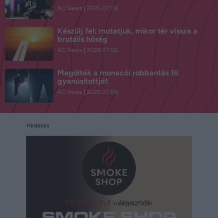
AC News
2026.07.08.
Készülj fel: mutatjuk, mikor tér vissza a
brutális hőség
AC News
2026.07.08.
Megölték a monacói robbantás fő
gyanúsítottját
AC News
2026.07.08.
Hirdetés