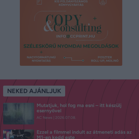
NEKED AJÁNLJUK
Mutatjuk, hol fog ma esni – itt készülj
esernyővel
AC News
2026.07.08.
Ezzel a filmmel indult az átmeneti adás az
M1-en kedd este