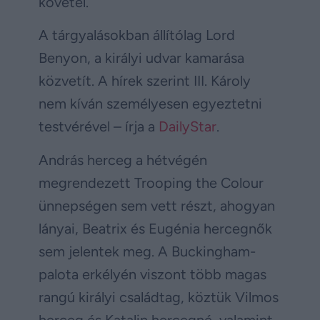
követel.
A tárgyalásokban állítólag Lord
Benyon, a királyi udvar kamarása
közvetít. A hírek szerint III. Károly
nem kíván személyesen egyeztetni
testvérével – írja a
DailyStar
.
András herceg a hétvégén
megrendezett Trooping the Colour
ünnepségen sem vett részt, ahogyan
lányai, Beatrix és Eugénia hercegnők
sem jelentek meg. A Buckingham-
palota erkélyén viszont több magas
rangú királyi családtag, köztük Vilmos
herceg és Katalin hercegné, valamint