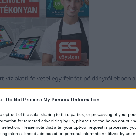
t víz alatti felvétel egy felnőtt példányról ebben a
u -
Do Not Process My Personal Information
ertisztító akcióban vettek részt, amely során eg
halászhálókat távolítottak el. A csapat nagyjából 
to opt-out of the sale, sharing to third parties, or processing of your per
ai-szorosban, amikor a mélyből váratlanul feltűnt 
formation for targeted advertising by us, please use the below opt-out s
r selection. Please note that after your opt-out request is processed y
eing interest-based ads based on personal information utilized by us or