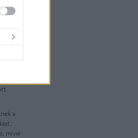
ek,
ost
 Sites
léseket.
ott
knek a
ást.
é, mivel