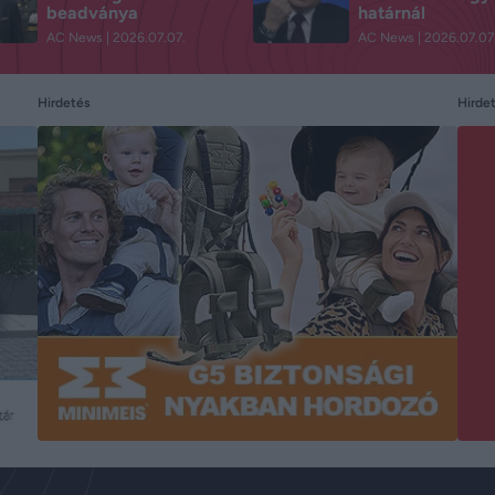
beadványa
határnál
AC News
2026.07.07.
AC News
2026.07.07
Hirdetés
Hirde