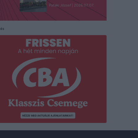
Pataki József
2026.07.07.
.
tés