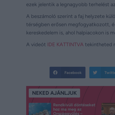
ezek jelentik a legnagyobb terhelést a
A beszámoló szerint a faj helyzete kü
térségben erősen megfogyatkozott, és e
kereskedelem is, ahol halpiacokon is 
A videót
IDE KATTINTVA
tekintheted 
Facebook
Twitt
NEKED AJÁNLJUK
Rendkívüli döntéseket
hoz ma meg az
Országgyűlés –