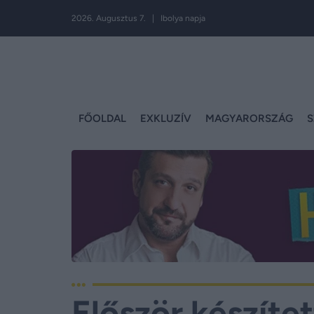
2026. Augusztus 7. | Ibolya napja
FŐOLDAL
EXKLUZÍV
MAGYARORSZÁG
S
Először készítet