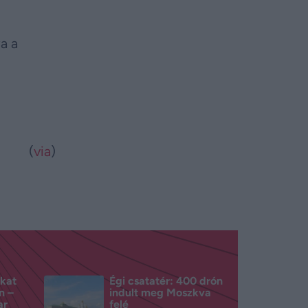
a a
(
via
)
kat
Égi csatatér: 400 drón
n –
indult meg Moszkva
ar
felé