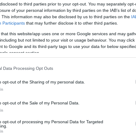
disclosed to third parties prior to your opt-out. You may separately opt-
álkozást, amelyet sokan az első ilyen jellegű, víz al
losure of your personal information by third parties on the IAB’s list of
. This information may also be disclosed by us to third parties on the
IA
 fehér cápáról a Földközi-tengerben. Bár korábban 
Participants
that may further disclose it to other third parties.
készült dokumentációról nem tud a szakirodalom.
 that this website/app uses one or more Google services and may gath
including but not limited to your visit or usage behaviour. You may click 
t vissza a találkozásra:
 to Google and its third-party tags to use your data for below specifi
ogle consent section.
és visszatért. Kíváncsinak tűnt, de nem volt agress
l Data Processing Opt Outs
 főnök odalent. Amikor buborékokat engedtünk ki 
 kékségben”
o opt-out of the Sharing of my personal data.
In
ndkívül értékes, mivel a nagy fehér cápákról rendel
o opt-out of the Sale of my Personal Data.
sztult egyedekből származik. Carlo Cattano úgy fo
In
kiadott közleményben, hogy az ilyen megfigyelése
to opt-out of processing my Personal Data for Targeted
k és viselkedésének megértéséhez:
ing.
In