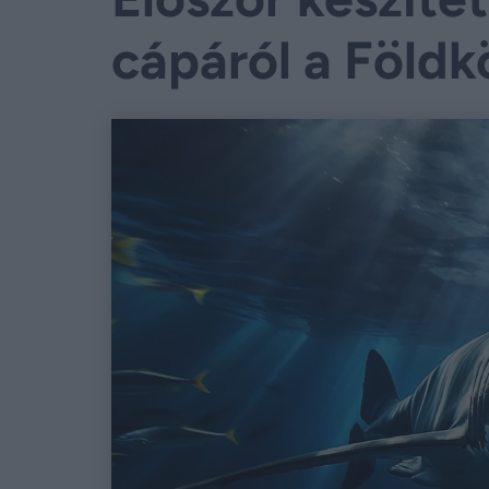
cápáról a Föld