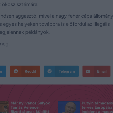
z ökoszisztémára.
lönösen aggasztó, mivel a nagy fehér cápa állomány
gyes helyeken továbbra is előfordul az illegális
megjelennek példányok.
meg.
er
Reddit
Telegram
Email
Már nyilvános Sulyok
Putyin támadáso
Tamás Velencei
tervez Európába
Bizottságnak küldött
incidens a magy