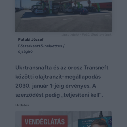
Illusztráció / Fotó: Shutterstock
Pataki József
Főszerkesztő-helyettes /
újságíró
Ukrtransnafta és az orosz Transneft
közötti olajtranzit-megállapodás
2030. január 1-jéig érvényes. A
szerződést pedig „teljesíteni kell”.
Hirdetés