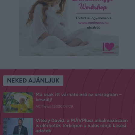
NEKED AJÁNLJUK
Ma csak itt várható eső az országban –
készülj!
AC News
2026.07.09.
Vitézy Dávid: a MÁVPlusz alkalmazásban
is elérhetők térképen a valós idejű késési
adatok