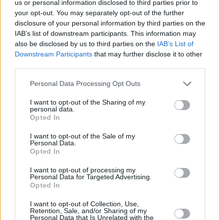
us or personal information disclosed to third parties prior to
your opt-out. You may separately opt-out of the further
disclosure of your personal information by third parties on the
IAB’s list of downstream participants. This information may
Hirdetés
also be disclosed by us to third parties on the
IAB’s List of
Downstream Participants
that may further disclose it to other
third parties.
Please note that this website/app uses one or more Google
Personal Data Processing Opt Outs
services and may gather and store information including but
not limited to your visit or usage behaviour. You may click to
I want to opt-out of the Sharing of my
personal data.
grant or deny consent to Google and its third-party tags to
Opted In
use your data for below specified purposes in below Google
consent section.
I want to opt-out of the Sale of my
Personal Data.
Opted In
I want to opt-out of processing my
Personal Data for Targeted Advertising.
Hirdetés
Opted In
I want to opt-out of Collection, Use,
Retention, Sale, and/or Sharing of my
Personal Data that Is Unrelated with the