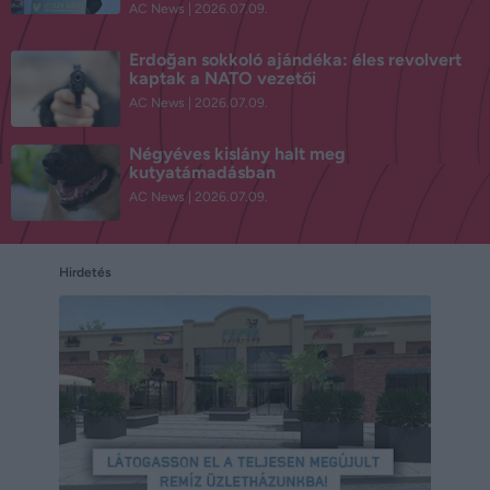
AC News
2026.07.09.
Erdoğan sokkoló ajándéka: éles revolvert
kaptak a NATO vezetői
AC News
2026.07.09.
Négyéves kislány halt meg
kutyatámadásban
AC News
2026.07.09.
Hirdetés