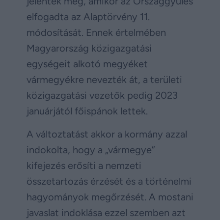
jelentek meg, amikor az Országgyűlés
elfogadta az Alaptörvény 11.
módosítását. Ennek értelmében
Magyarország közigazgatási
egységeit alkotó megyéket
vármegyékre nevezték át, a területi
közigazgatási vezetők pedig 2023
januárjától főispánok lettek.
A változtatást akkor a kormány azzal
indokolta, hogy a „vármegye”
kifejezés erősíti a nemzeti
összetartozás érzését és a történelmi
hagyományok megőrzését. A mostani
javaslat indoklása ezzel szemben azt