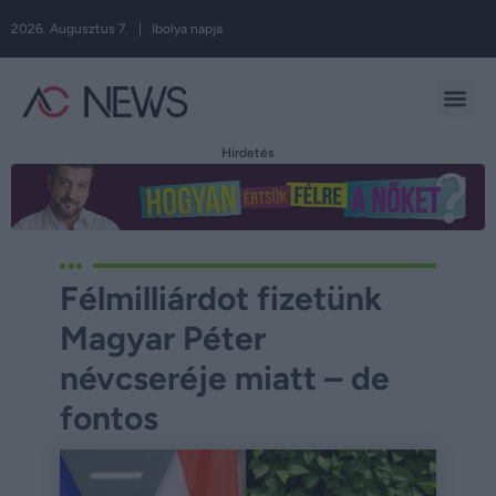
2026. Augusztus 7. | Ibolya napja
Hirdetés
Félmilliárdot fizetünk
Magyar Péter
névcseréje miatt – de
fontos