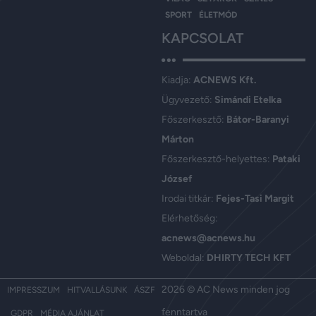
SPORT
ÉLETMÓD
KAPCSOLAT
Kiadja:
ACNEWS Kft.
Ügyvezető:
Simándi Etelka
Főszerkesztő:
Bátor-Baranyi
Márton
Főszerkesztő-helyettes:
Pataki
József
Irodai titkár:
Fejes-Tasi Margit
Elérhetőség:
acnews@acnews.hu
Weboldal:
DHIRTY TECH KFT
2026 © AC News minden jog
IMPRESSZUM
HITVALLÁSUNK
ÁSZF
fenntartva
GDPR
MÉDIA AJÁNLAT