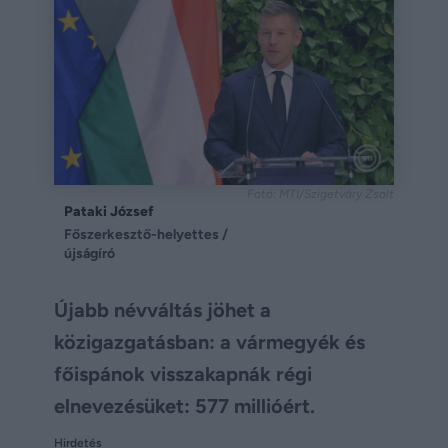
Fotó: MTI/Szigetváry Zsolt
Pataki József
Főszerkesztő-helyettes /
újságíró
Újabb névváltás jöhet a
közigazgatásban: a vármegyék és
főispánok visszakapnák régi
elnevezésüket: 577 millióért.
Hirdetés