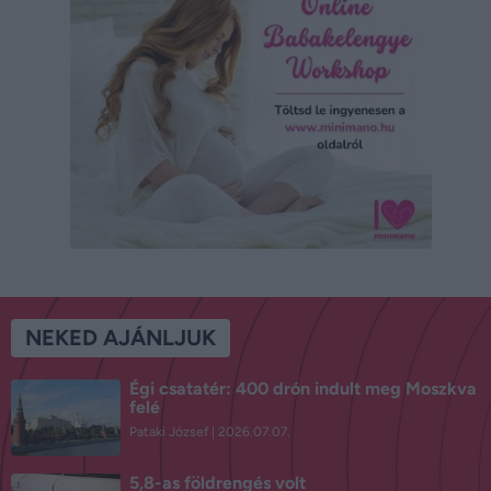
NEKED AJÁNLJUK
Égi csatatér: 400 drón indult meg Moszkva
felé
Pataki József
2026.07.07.
5,8-as földrengés volt