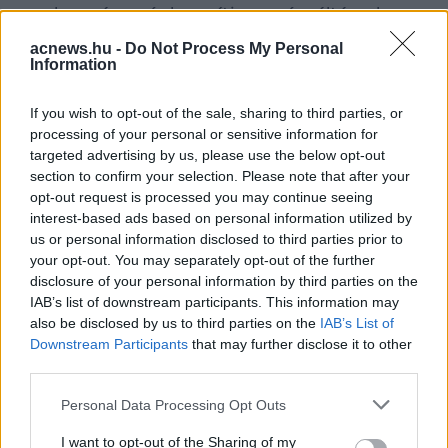
kormány véglegesíti-e a névváltással
kapcsolatos terveit.
acnews.hu -
Do Not Process My Personal
Information
Facebook
Twitter
If you wish to opt-out of the sale, sharing to third parties, or
processing of your personal or sensitive information for
targeted advertising by us, please use the below opt-out
Reddit
Telegram
section to confirm your selection. Please note that after your
opt-out request is processed you may continue seeing
Email
interest-based ads based on personal information utilized by
us or personal information disclosed to third parties prior to
Hirdetés
your opt-out. You may separately opt-out of the further
disclosure of your personal information by third parties on the
IAB’s list of downstream participants. This information may
also be disclosed by us to third parties on the
IAB’s List of
Downstream Participants
that may further disclose it to other
third parties.
Please note that this website/app uses one or more Google
Personal Data Processing Opt Outs
services and may gather and store information including but
not limited to your visit or usage behaviour. You may click to
I want to opt-out of the Sharing of my