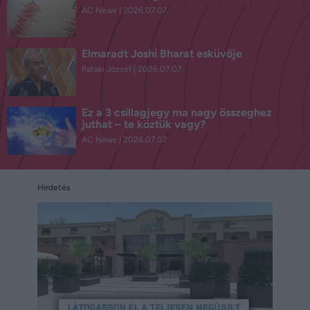
AC News
2026.07.07.
Elmaradt Joshi Bharat esküvője
Pataki József
2026.07.07.
Ez a 3 csillagjegy ma nagy összeghez
juthat – te köztük vagy?
AC News
2026.07.07.
Hirdetés