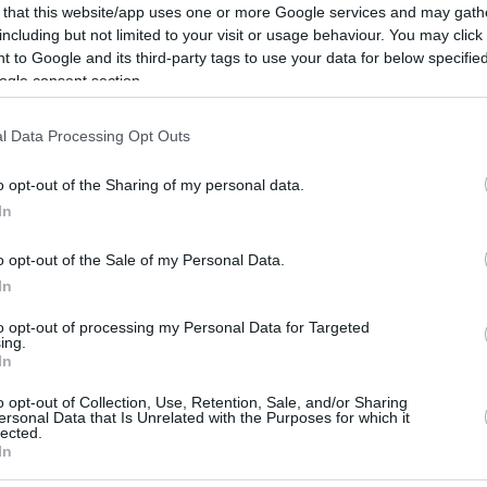
 that this website/app uses one or more Google services and may gath
ljesen összetört. Férjével azonban tisztázták a dol
including but not limited to your visit or usage behaviour. You may click 
 to Google and its third-party tags to use your data for below specifi
sbé sem bánták meg döntésüket. A kisfiú császárme
ogle consent section.
l Data Processing Opt Outs
ügyes, mint a többi korabeli baba. Mosolygós kisf
o opt-out of the Sharing of my personal data.
Még mindig találkozunk olyan emberekkel, akik rá
In
b meg se született volna
. Irreális, hogy mennyi ha
o opt-out of the Sale of my Personal Data.
In
yermekek történeteinek köszönhetően Bonnie mos
to opt-out of processing my Personal Data for Targeted
es élet áll. A végtagok nélküli emberek tanulnak, jó
ing.
In
dogok a világban. És gyakran boldogabbak, mint az
o opt-out of Collection, Use, Retention, Sale, and/or Sharing
nt megteszünk azért, hogy egyszer az életben bo
ersonal Data that Is Unrelated with the Purposes for which it
lected.
 leszünk mellette, ha bármire szüksége van” – tet
In