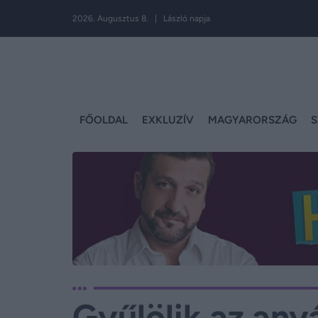
2026. Augusztus 8. | László napja
FŐOLDAL
EXKLUZÍV
MAGYARORSZÁG
S
Gyűlölik az any