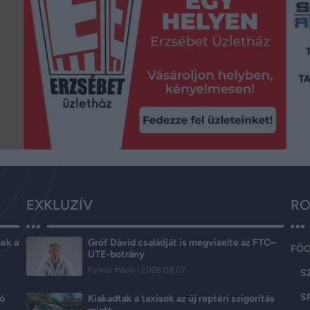
EXKLUZÍV
RO
ek a
Gróf Dávid családját is megviselte az FTC–
FŐ
UTE-botrány
Farkas Márió
2026.08.07.
S
S
ló
Kiakadtak a taxisok az új reptéri szigorítás