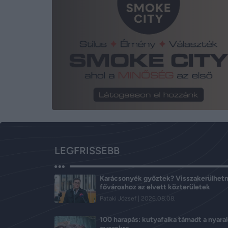
LEGFRISSEBB
Karácsonyék győztek? Visszakerülhetn
fővároshoz az elvett közterületek
Pataki József
2026.08.08.
100 harapás: kutyafalka támadt a nyara