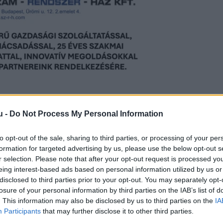
u -
Do Not Process My Personal Information
sa meg a terhességét, végül egy kisfiút hozott a v
to opt-out of the sale, sharing to third parties, or processing of your per
” – mondta.
A közvéleményt azonban felháborítot
formation for targeted advertising by us, please use the below opt-out s
r selection. Please note that after your opt-out request is processed y
megszülte a gyermekét.
eing interest-based ads based on personal information utilized by us or
disclosed to third parties prior to your opt-out. You may separately opt-
nem kellett volna megszületnie
, mert nem lesz m
losure of your personal information by third parties on the IAB’s list of
g, és úgy gondolom, hogy végtagok nélkül is gyön
. This information may also be disclosed by us to third parties on the
IA
Participants
that may further disclose it to other third parties.
ahoo
-nak.