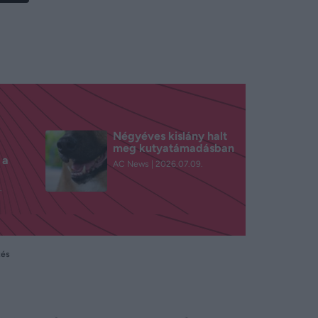
Négyéves kislány halt
meg kutyatámadásban
 a
AC News
2026.07.09.
.
tés