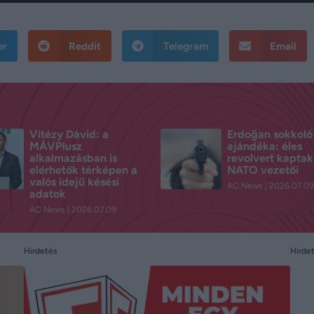
er
Reddit
Telegram
Email
Vitézy Dávid: a
Erdoğan sokkoló
MÁVPlusz
ajándéka: éles
alkalmazásban is
revolvert kaptak
elérhetők térképen a
NATO vezetői
valós idejű késési
AC News
2026.07.09
adatok
AC News
2026.07.09.
Hirde
Hirdetés