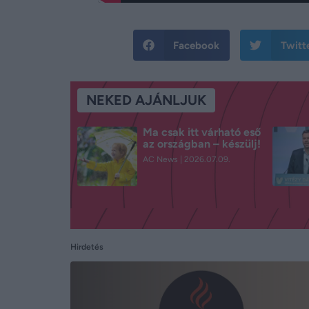
Facebook
Twitt
NEKED AJÁNLJUK
Ma csak itt várható eső
az országban – készülj!
AC News
2026.07.09.
Hirdetés