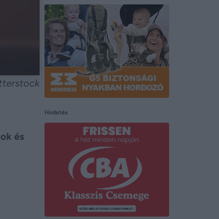
utterstock
Hirdetés
ok és