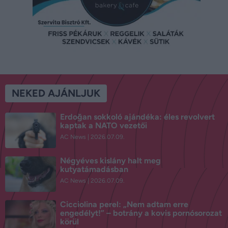
NEKED AJÁNLJUK
Erdoğan sokkoló ajándéka: éles revolvert
kaptak a NATO vezetői
AC News
2026.07.09.
Négyéves kislány halt meg
kutyatámadásban
AC News
2026.07.09.
Cicciolina perel: „Nem adtam erre
engedélyt!” – botrány a kovis pornósorozat
körül