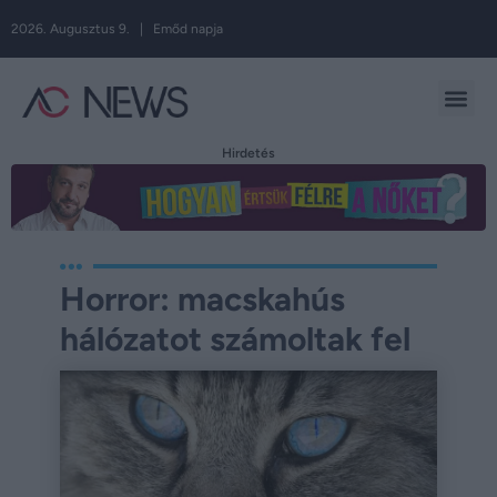
2026. Augusztus 9. | Emőd napja
Hirdetés
Horror: macskahús
hálózatot számoltak fel