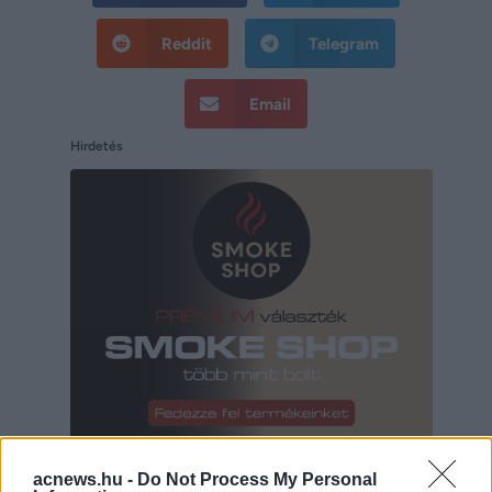
Reddit
Telegram
Email
Hirdetés
Hirdetés
acnews.hu -
Do Not Process My Personal