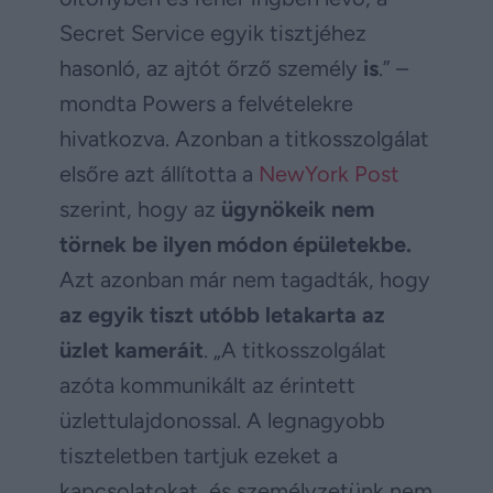
Secret Service egyik tisztjéhez
hasonló, az ajtót őrző személy
is
.” –
mondta Powers a felvételekre
hivatkozva. Azonban a titkosszolgálat
elsőre azt állította a
NewYork Post
szerint, hogy az
ügynökeik nem
törnek be ilyen módon épületekbe.
Azt azonban már nem tagadták, hogy
az egyik tiszt utóbb letakarta az
üzlet kameráit
. „A titkosszolgálat
azóta kommunikált az érintett
üzlettulajdonossal. A legnagyobb
tiszteletben tartjuk ezeket a
kapcsolatokat, és személyzetünk nem