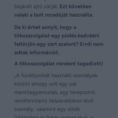
bejárati ajtó zárját.
Ezt követően
valaki a bolt mosdóját használta
.
De ki érhet annyit, hogy a
titkosszolgálat egy pisilés kedvéért
feltörjön egy zárt szalont? Erről nem
adtak információt.
A titkosszolgálat mindent tagad(ott)
„A fürdőszobát használó személyek
között amúgy volt egy pár
mentőegyenruhás, egy terepszínű
rendfenntartó felszerelésben lévő
személy, valamint egy sötét
öltönyben és fehér ingben lévő, a