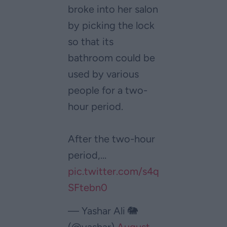
broke into her salon
by picking the lock
so that its
bathroom could be
used by various
people for a two-
hour period.
After the two-hour
period,…
pic.twitter.com/s4q
SFtebn0
— Yashar Ali 🐘