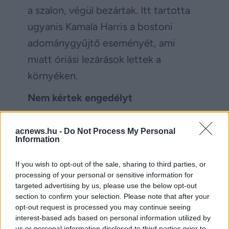
a szalon, végül bezártak. Itt tartotta
ugyanis Kamala Harris a bostoni
adománygyűjtő eseményét, ami
miatt óriási lezárások lettek a
környéken.
Nem kértek engedélyt
„
A felvételek szerint másfél órán
acnews.hu -
Do Not Process My Personal
keresztül ki-be járkáltak az emberek
Information
és a fürdőszobámat, a pultot
If you wish to opt-out of the sale, sharing to third parties, or
használták.
A riasztók jeleztek
processing of your personal or sensitive information for
folyamatosan és mindezt mindenféle
targeted advertising by us, please use the below opt-out
section to confirm your selection. Please note that after your
engedély nélkül. Aztán két órával
opt-out request is processed you may continue seeing
később elmentek és
teljesen nyitva
interest-based ads based on personal information utilized by
us or personal information disclosed to third parties prior to