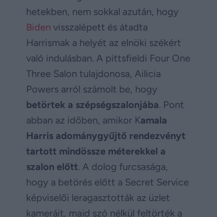
hetekben, nem sokkal azután, hogy
Biden
visszalépett és átadta
Harrismak a helyét az elnöki székért
való indulásban. A pittsfieldi Four One
Three Salon tulajdonosa, Ailicia
Powers arról számolt be, hogy
betörtek a szépségszalonjába
. Pont
abban az időben, amikor K
amala
Harris adománygyűjtő rendezvényt
tartott mindössze méterekkel a
szalon előtt
. A dolog furcsasága,
hogy a betörés előtt a Secret Service
képviselői leragasztották az üzlet
kameráit, majd szó nélkül feltörték a