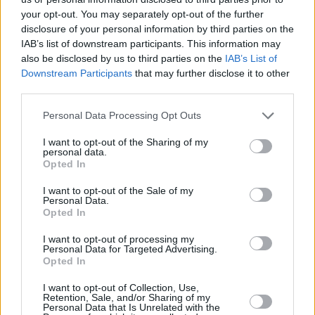
hagyták az egész épületet, miközben
your opt-out. You may separately opt-out of the further
a kameráról se szedték le a
disclosure of your personal information by third parties on the
IAB’s list of downstream participants. This information may
ragasztószalagot
. Én kinyitottam
also be disclosed by us to third parties on the
IAB’s List of
Downstream Participants
that may further disclose it to other
volna az ajtót bárki is látogatott meg,
third parties.
híresség vagy sem.
Csináltam volna
Please note that this website/app uses one or more Google
Personal Data Processing Opt Outs
neki kávét, hozok fánkokat,
hogy
services and may gather and store information including but
egy nagyszerű délutánunk legyen. De
not limited to your visit or usage behaviour. You may click to
I want to opt-out of the Sharing of my
personal data.
grant or deny consent to Google and its third-party tags to
nekik annyira se volt bátorságuk,
Opted In
use your data for below specified purposes in below Google
hogy engedélyt kérjenek. Csak
consent section.
I want to opt-out of the Sale of my
Personal Data.
kiszolgálták magukat.” – nyilatkozta
Opted In
Power. A tulajdonos állítja, hogy
I want to opt-out of processing my
Personal Data for Targeted Advertising.
beszélt később az egyik
Opted In
mentőtiszttel, akinek a titkosszolgálat
I want to opt-out of Collection, Use,
Retention, Sale, and/or Sharing of my
egyik embere mondta, hogy azt a
Personal Data that Is Unrelated with the