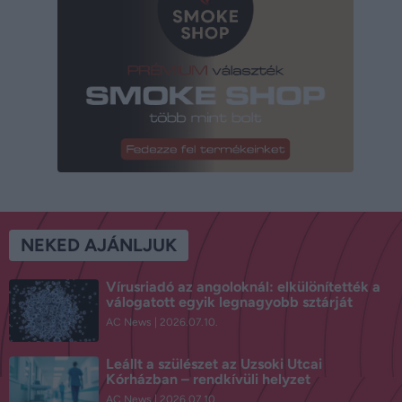
NEKED AJÁNLJUK
Vírusriadó az angoloknál: elkülönítették a
válogatott egyik legnagyobb sztárját
AC News
2026.07.10.
Leállt a szülészet az Uzsoki Utcai
Kórházban – rendkívüli helyzet
AC News
2026.07.10.