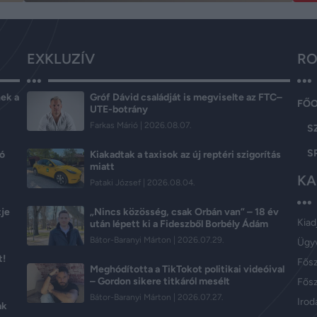
EXKLUZÍV
RO
ek a
Gróf Dávid családját is megviselte az FTC–
FŐ
UTE-botrány
Farkas Márió
2026.08.07.
S
S
ló
Kiakadtak a taxisok az új reptéri szigorítás
miatt
KA
Pataki József
2026.08.04.
tje
„Nincs közösség, csak Orbán van” – 18 év
Kiad
után lépett ki a Fideszből Borbély Ádám
Bátor-Baranyi Márton
2026.07.29.
Ügy
t!
Fős
Meghódította a TikTokot politikai videóival
– Gordon sikere titkáról mesélt
Fősz
Bátor-Baranyi Márton
2026.07.27.
Iroda
ak