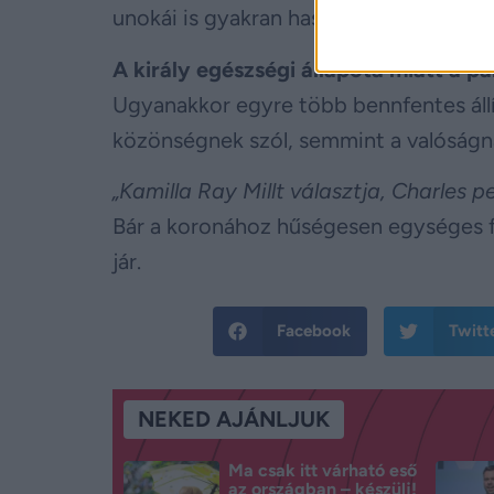
unokái is gyakran használják – olyan he
A király egészségi állapota miatt a p
Ugyanakkor egyre több bennfentes állít
közönségnek szól, semmint a valóságn
„Kamilla Ray Millt választja, Charles 
Bár a koronához hűségesen egységes fr
jár.
Facebook
Twitt
NEKED AJÁNLJUK
Ma csak itt várható eső
az országban – készülj!