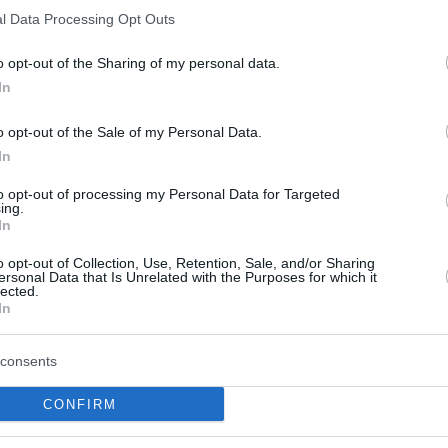
ot mutatnak, főleg azért, mert Charles beteg, de
l Data Processing Opt Outs
zet.”
o opt-out of the Sharing of my personal data.
en forrás, amit a királyi pár egy közeli barátja is
In
o opt-out of the Sale of my Personal Data.
 nem. Kamilla legtöbbször Ray Millben él, míg K
In
 vonul vissza. Jelenleg ez egy látszat- és PR-
to opt-out of processing my Personal Data for Targeted
ing.
In
 a saját otthona, a festői Wiltshire-ben található R
o opt-out of Collection, Use, Retention, Sale, and/or Sharing
ersonal Data that Is Unrelated with the Purposes for which it
vásárolta meg az 1,2 millió dolláros birtokot, 
lected.
In
tött házassága után.
Bár azóta belépett a királyi c
tt le erről a helyről, amely igazi személyes men
consents
CONFIRM
 rendelkezik, és nemcsak a királyné, hanem gyerm