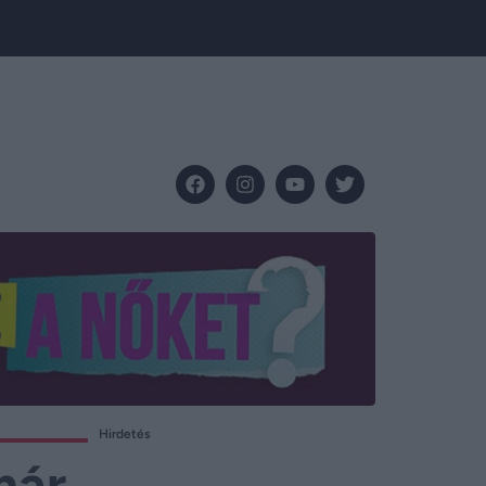
Hirdetés
már