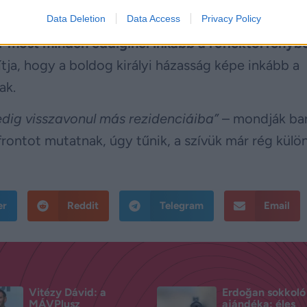
ly, ahol távol lehetnek a korona nyomásától.
Data Deletion
Data Access
Privacy Policy
ár most minden eddiginél inkább a reflektorfényb
ja, hogy a boldog királyi házasság képe inkább a
ak.
pedig visszavonul más rezidenciáiba”
– mondják bar
ontot mutatnak, úgy tűnik, a szívük már rég külö
er
Reddit
Telegram
Email
Vitézy Dávid: a
Erdoğan sokkoló
MÁVPlusz
ajándéka: éles