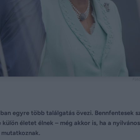
Fotó
ban egyre több találgatás övezi. Bennfentesek sze
e külön életet élnek – még akkor is, ha a nyilváno
n mutatkoznak.