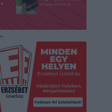
 a
AC News
2026.07.09.
.
tés