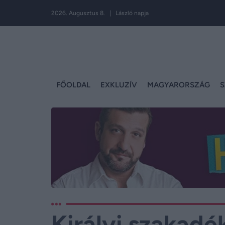
2026. Augusztus 8. | László napja
FŐOLDAL
EXKLUZÍV
MAGYARORSZÁG
S
Királyi szakadé