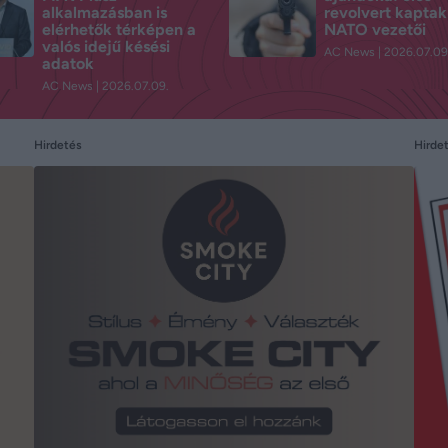
alkalmazásban is
revolvert kaptak
elérhetők térképen a
NATO vezetői
valós idejű késési
AC News
2026.07.09
adatok
AC News
2026.07.09.
Hirdetés
Hirde