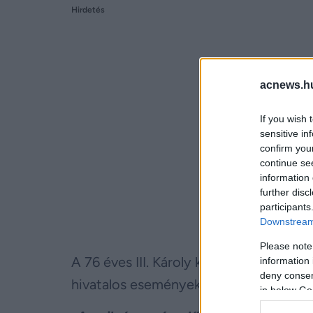
Hirdetés
acnews.h
If you wish 
sensitive in
confirm you
continue se
information 
further disc
participants
Downstream 
Please note
A 76 éves III. Károly király idén kezdt
information 
deny consent
hivatalos eseményeken. Ugyanakkor, h
in below Go