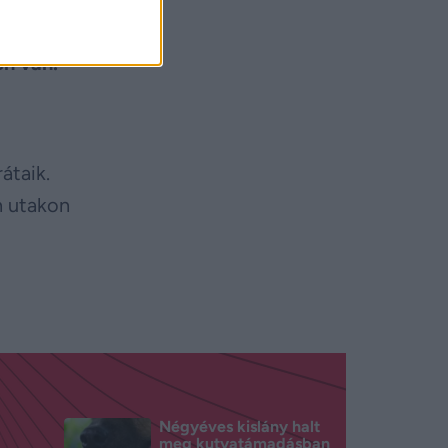
en van.
átaik.
n utakon
Négyéves kislány halt
meg kutyatámadásban