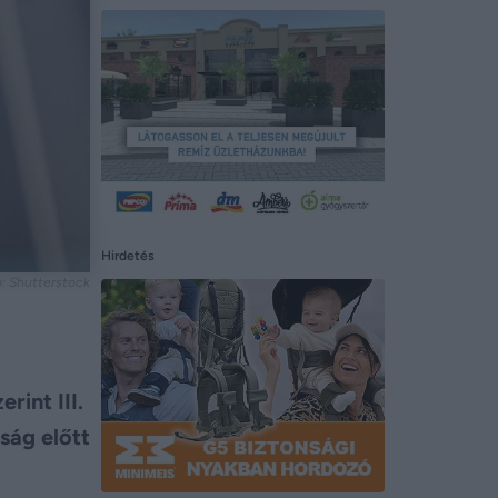
Hirdetés
: Shutterstock
rint III.
sság előtt