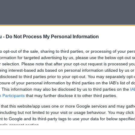
u -
Do Not Process My Personal Information
to opt-out of the sale, sharing to third parties, or processing of your per
formation for targeted advertising by us, please use the below opt-out s
r selection. Please note that after your opt-out request is processed y
eing interest-based ads based on personal information utilized by us or
disclosed to third parties prior to your opt-out. You may separately opt-
losure of your personal information by third parties on the IAB’s list of
. This information may also be disclosed by us to third parties on the
IA
Participants
that may further disclose it to other third parties.
 that this website/app uses one or more Google services and may gath
e meg rákkezelését, felesége pedig hűségesen mellet
including but not limited to your visit or usage behaviour. You may click 
 to Google and its third-party tags to use your data for below specifi
a a magánéletükről van szó,
egészen más a kép.
ogle consent section.