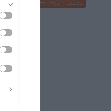
 a
ároly
ay Mill
nem
salád
edékként
ekei és