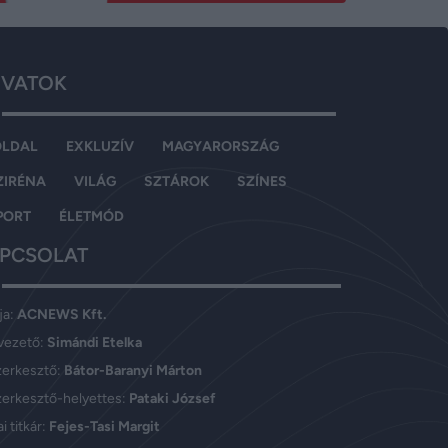
VATOK
OLDAL
EXKLUZÍV
MAGYARORSZÁG
ZIRÉNA
VILÁG
SZTÁROK
SZÍNES
PORT
ÉLETMÓD
PCSOLAT
ja:
ACNEWS Kft.
vezető:
Simándi Etelka
zerkesztő:
Bátor-Baranyi Márton
erkesztő-helyettes:
Pataki József
i titkár:
Fejes-Tasi Margit