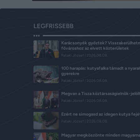
LEGFRISSEBB
Karácsonyék győztek? Visszakerülhetn
fővároshoz az elvett közterületek
Pataki József
2026.08.08.
100 harapás: kutyafalka támadt a nyara
gyerekre
Pataki József
2026.08.08.
Megvan a Tisza köztársaságielnök-jelöl
Pataki József
2026.08.08.
Ezért ne simogasd az idegen kutya fejé
Pataki József
2026.08.08.
Magyar megköszönte minden magyarn