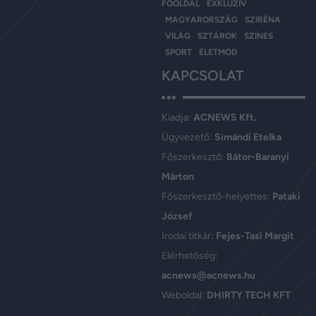
FŐOLDAL
EXKLUZÍV
MAGYARORSZÁG
SZIRÉNA
VILÁG
SZTÁROK
SZÍNES
SPORT
ÉLETMÓD
KAPCSOLAT
Kiadja:
ACNEWS Kft.
Ügyvezető:
Simándi Etelka
Főszerkesztő:
Bátor-Baranyi
Márton
Főszerkesztő-helyettes:
Pataki
József
Irodai titkár:
Fejes-Tasi Margit
Elérhetőség:
acnews@acnews.hu
Weboldal:
DHIRTY TECH KFT