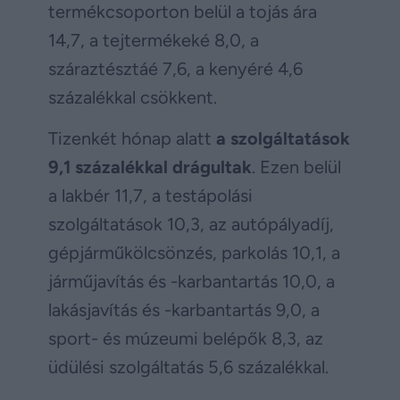
termékcsoporton belül a tojás ára
14,7, a tejtermékeké 8,0, a
száraztésztáé 7,6, a kenyéré 4,6
százalékkal csökkent.
Tizenkét hónap alatt
a szolgáltatások
9,1 százalékkal drágultak
. Ezen belül
a lakbér 11,7, a testápolási
szolgáltatások 10,3, az autópályadíj,
gépjárműkölcsönzés, parkolás 10,1, a
járműjavítás és -karbantartás 10,0, a
lakásjavítás és -karbantartás 9,0, a
sport- és múzeumi belépők 8,3, az
üdülési szolgáltatás 5,6 százalékkal.