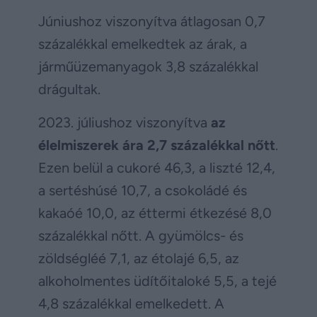
Júniushoz viszonyítva átlagosan 0,7
százalékkal emelkedtek az árak, a
járműüzemanyagok 3,8 százalékkal
drágultak.
2023. júliushoz viszonyítva
az
élelmiszerek ára 2,7 százalékkal nőtt
.
Ezen belül a cukoré 46,3, a liszté 12,4,
a sertéshúsé 10,7, a csokoládé és
kakaóé 10,0, az éttermi étkezésé 8,0
százalékkal nőtt. A gyümölcs- és
zöldségléé 7,1, az étolajé 6,5, az
alkoholmentes üdítőitaloké 5,5, a tejé
4,8 százalékkal emelkedett. A