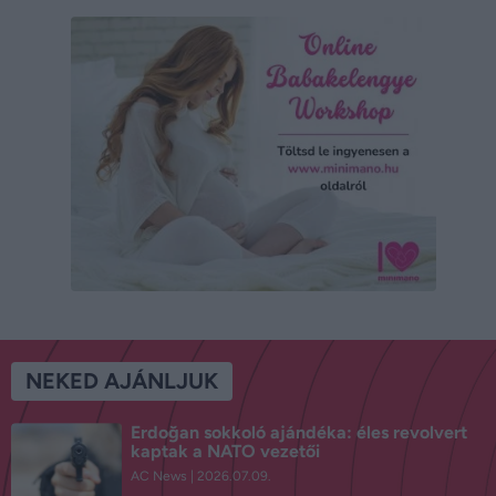
NEKED AJÁNLJUK
Erdoğan sokkoló ajándéka: éles revolvert
kaptak a NATO vezetői
AC News
2026.07.09.