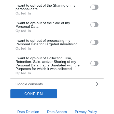
services and may gather and store information including but
not limited to your visit or usage behaviour. You may click to
I want to opt-out of the Sharing of my
personal data.
grant or deny consent to Google and its third-party tags to
Opted In
use your data for below specified purposes in below Google
consent section.
I want to opt-out of the Sale of my
Personal Data.
Opted In
Hirdetés
I want to opt-out of processing my
Personal Data for Targeted Advertising.
Opted In
I want to opt-out of Collection, Use,
Retention, Sale, and/or Sharing of my
Personal Data that Is Unrelated with the
Purposes for which it was collected.
Opted In
Google consents
CONFIRM
Data Deletion
Data Access
Privacy Policy
Hirdetés