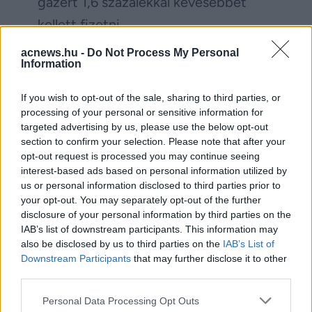
gázért 1,6 százalékkal kevesebbet
kellett fizetni.
acnews.hu -
Do Not Process My Personal
(
MTI
)
Information
If you wish to opt-out of the sale, sharing to third parties, or
Facebook
Twitter
processing of your personal or sensitive information for
targeted advertising by us, please use the below opt-out
Reddit
Telegram
section to confirm your selection. Please note that after your
opt-out request is processed you may continue seeing
interest-based ads based on personal information utilized by
Email
us or personal information disclosed to third parties prior to
your opt-out. You may separately opt-out of the further
Hirdetés
disclosure of your personal information by third parties on the
IAB’s list of downstream participants. This information may
also be disclosed by us to third parties on the
IAB’s List of
Downstream Participants
that may further disclose it to other
third parties.
Please note that this website/app uses one or more Google
Personal Data Processing Opt Outs