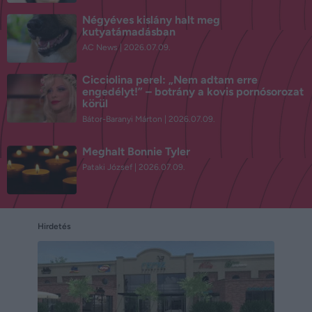
Négyéves kislány halt meg
kutyatámadásban
AC News
2026.07.09.
Cicciolina perel: „Nem adtam erre
engedélyt!” – botrány a kovis pornósorozat
körül
Bátor-Baranyi Márton
2026.07.09.
Meghalt Bonnie Tyler
Pataki József
2026.07.09.
Hirdetés