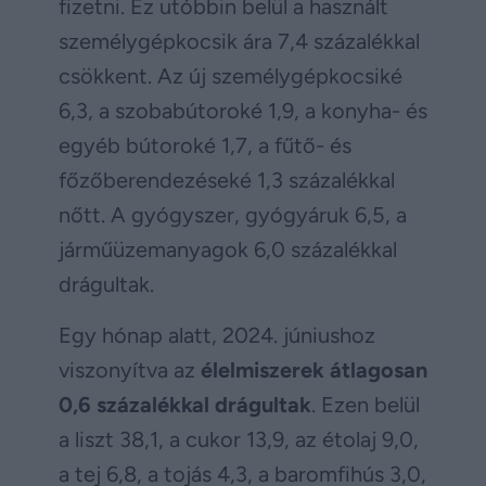
fizetni. Ez utóbbin belül a használt
személygépkocsik ára 7,4 százalékkal
csökkent. Az új személygépkocsiké
6,3, a szobabútoroké 1,9, a konyha- és
egyéb bútoroké 1,7, a fűtő- és
főzőberendezéseké 1,3 százalékkal
nőtt. A gyógyszer, gyógyáruk 6,5, a
járműüzemanyagok 6,0 százalékkal
drágultak.
Egy hónap alatt, 2024. júniushoz
viszonyítva az
élelmiszerek átlagosan
0,6 százalékkal drágultak
. Ezen belül
a liszt 38,1, a cukor 13,9, az étolaj 9,0,
a tej 6,8, a tojás 4,3, a baromfihús 3,0,