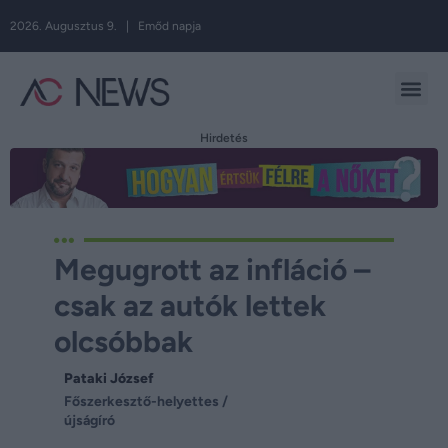
2026. Augusztus 9. | Emőd napja
Hirdetés
Megugrott az infláció –
csak az autók lettek
olcsóbbak
Pataki József
Főszerkesztő-helyettes /
újságíró