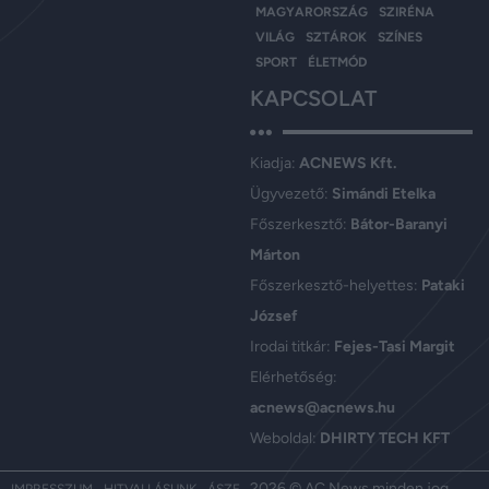
MAGYARORSZÁG
SZIRÉNA
VILÁG
SZTÁROK
SZÍNES
SPORT
ÉLETMÓD
KAPCSOLAT
Kiadja:
ACNEWS Kft.
Ügyvezető:
Simándi Etelka
Főszerkesztő:
Bátor-Baranyi
Márton
Főszerkesztő-helyettes:
Pataki
József
Irodai titkár:
Fejes-Tasi Margit
Elérhetőség:
acnews@acnews.hu
Weboldal:
DHIRTY TECH KFT
2026 © AC News minden jog
IMPRESSZUM
HITVALLÁSUNK
ÁSZF