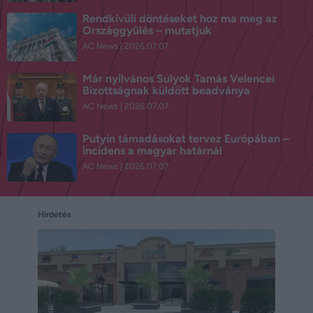
Rendkívüli döntéseket hoz ma meg az
Országgyűlés – mutatjuk
AC News
2026.07.07.
Már nyilvános Sulyok Tamás Velencei
Bizottságnak küldött beadványa
AC News
2026.07.07.
Putyin támadásokat tervez Európában –
incidens a magyar határnál
AC News
2026.07.07.
Hirdetés