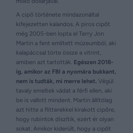
millió dollárjával.
A cipő története mindazonáltal
kifejezetten kalandos. A piros cipőt
még 2005-ben lopta el Terry Jon
Martin a fent említett múzeumból, aki
kalapáccsal törte össze a vitrint,
amiben azt tartották.
Egészen 2018-
ig, amikor az FBI a nyomára bukkant,
nem is tudták, mi merre lehet.
Végül
tavaly emeltek vádat a férfi ellen, aki
be is vallott mindent. Martin állítólag
azt hitte a flitterekkel kirakott cipőre,
hogy rubintok díszítik, ezért ér olyan
sokat. Amikor kiderült, hogy a cipőt