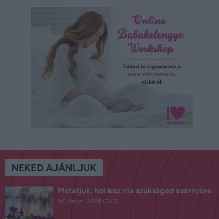
NEKED AJÁNLJUK
Mutatjuk, hol lesz ma szükséged esernyőre
AC News
2026.07.07.