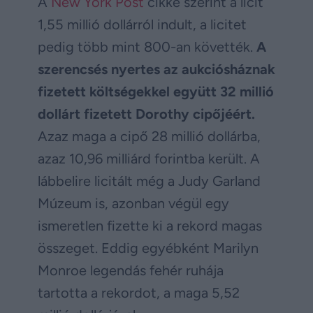
A
New York Post
cikke szerint a licit
1,55 millió dollárról indult, a licitet
pedig több mint 800-an követték.
A
szerencsés nyertes az aukciósháznak
fizetett költségekkel együtt 32 millió
dollárt fizetett Dorothy cipőjéért.
Azaz maga a cipő 28 millió dollárba,
azaz 10,96 milliárd forintba került. A
lábbelire licitált még a Judy Garland
Múzeum is, azonban végül egy
ismeretlen fizette ki a rekord magas
összeget. Eddig egyébként Marilyn
Monroe legendás fehér ruhája
tartotta a rekordot, a maga 5,52