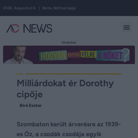
2026. Augusztus 6. | Berta, Bettina napja
Hirdetés
Milliárdokat ér Dorothy
cipője
Bíró Eszter
Szombaton került árverésre az 1939-
es Óz, a csodák csodája egyik