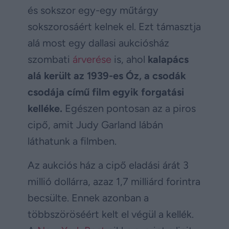
és sokszor egy-egy műtárgy
sokszorosáért kelnek el. Ezt támasztja
alá most egy dallasi aukciósház
szombati
árverése
is, ahol
kalapács
alá került az 1939-es Óz, a csodák
csodája című film egyik forgatási
kelléke.
Egészen pontosan az a piros
cipő, amit Judy Garland lábán
láthatunk a filmben.
Az aukciós ház a cipő eladási árát 3
millió dollárra, azaz 1,7 milliárd forintra
becsülte. Ennek azonban a
többszöröséért kelt el végül a kellék.