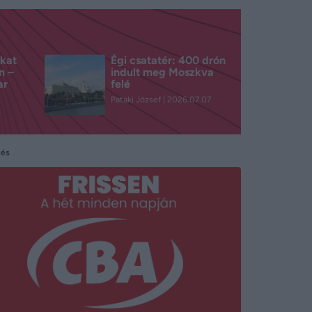
kat
Égi csatatér: 400 drón
n –
indult meg Moszkva
ar
felé
Pataki József
2026.07.07.
.
tés