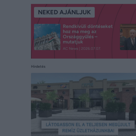
NEKED AJÁNLJUK
Rendkívüli döntéseket
hoz ma meg az
Országgyűlés –
mutatjuk
AC News
2026.07.07.
Hirdetés