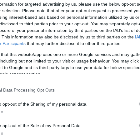
formation for targeted advertising by us, please use the below opt-out s
r selection. Please note that after your opt-out request is processed y
eing interest-based ads based on personal information utilized by us or
disclosed to third parties prior to your opt-out. You may separately opt-
losure of your personal information by third parties on the IAB’s list of
. This information may also be disclosed by us to third parties on the
IA
Participants
that may further disclose it to other third parties.
 that this website/app uses one or more Google services and may gath
including but not limited to your visit or usage behaviour. You may click 
 to Google and its third-party tags to use your data for below specifi
ogle consent section.
l Data Processing Opt Outs
o opt-out of the Sharing of my personal data.
 időjárásra számíthatunk elszórtan záporral, ného
In
gyékben kevés helyen eshet. Később azonban észak f
mosan pedig a csapadékgócok jórészt lecsengenek,
o opt-out of the Sale of my Personal Data.
In