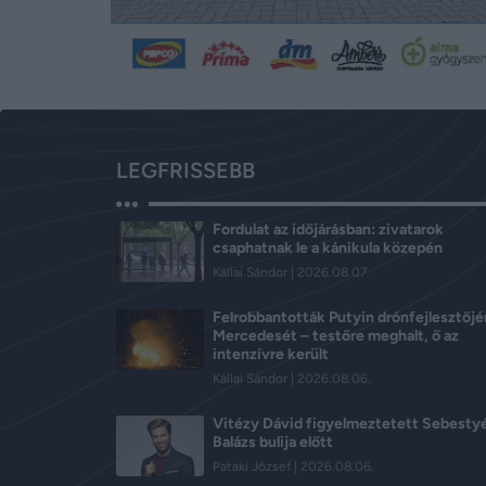
LEGFRISSEBB
Fordulat az időjárásban: zivatarok
csaphatnak le a kánikula közepén
Kállai Sándor
2026.08.07.
Felrobbantották Putyin drónfejlesztőj
Mercedesét – testőre meghalt, ő az
intenzívre került
Kállai Sándor
2026.08.06.
Vitézy Dávid figyelmeztetett Sebesty
Balázs bulija előtt
Pataki József
2026.08.06.