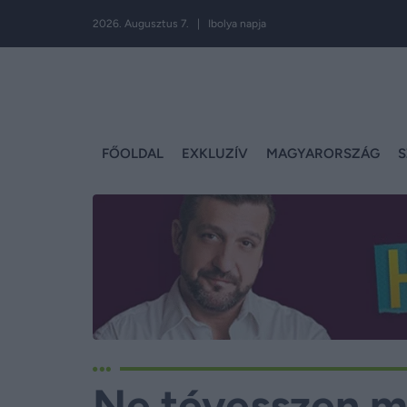
2026. Augusztus 7. | Ibolya napja
FŐOLDAL
EXKLUZÍV
MAGYARORSZÁG
S
Ne tévesszen me