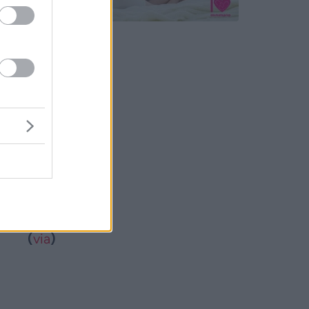
 fokkal
 nyugati
y zivatar.
 kísérik.
elyen 31
(
v
i
a
)