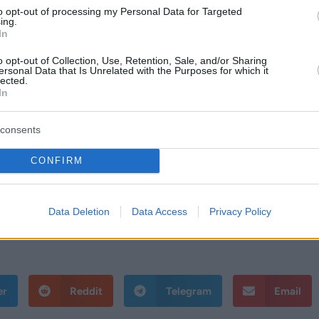
to opt-out of processing my Personal Data for Targeted
et, de a szélcsendes északi völgyekben ennél több
ing.
In
o opt-out of Collection, Use, Retention, Sale, and/or Sharing
ersonal Data that Is Unrelated with the Purposes for which it
ás várható fátyol- és gomolyfelhőkkel. A Dunántúl
lected.
In
e viszont akár több helyen is kialakulhat zápor vag
consents
ugati szelet élénk, kevés helyen erős széllökések is
alában 25 és 30 fok között várható, de egy-egy h
CONFIRM
 határvidéken csak 23, 24 fok valószínű.
.
Data Deletion
Data Access
Privacy Policy
er
Reddit
Telegram
Email