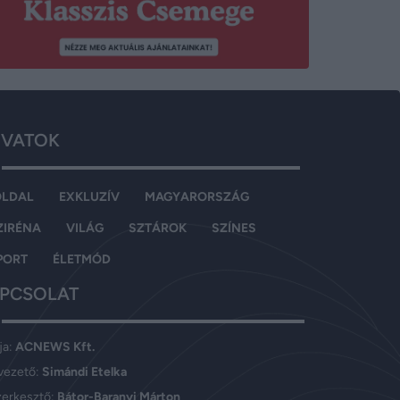
VATOK
OLDAL
EXKLUZÍV
MAGYARORSZÁG
ZIRÉNA
VILÁG
SZTÁROK
SZÍNES
PORT
ÉLETMÓD
PCSOLAT
ja:
ACNEWS Kft.
vezető:
Simándi Etelka
zerkesztő:
Bátor-Baranyi Márton