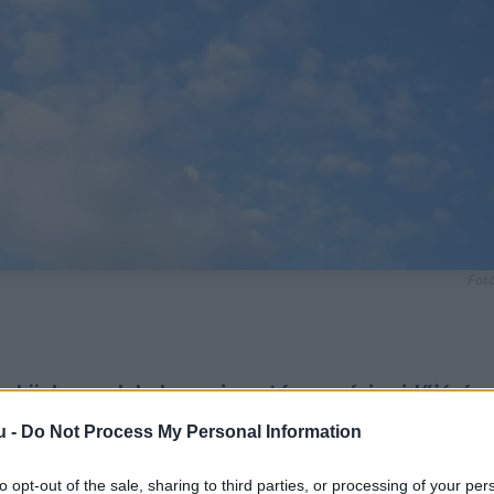
Fotó
pközben sok helyen visszatér a nyárias időjárás.
 a hőmérséklet.
u -
Do Not Process My Personal Information
to opt-out of the sale, sharing to third parties, or processing of your per