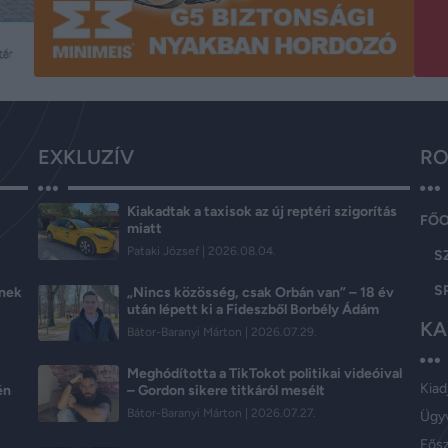
EXKLUZÍV
RO
Kiakadtak a taxisok az új reptéri szigorítás
FŐ
miatt
Pataki József
2026.08.04.
S
S
ének
„Nincs közösség, csak Orbán van” – 18 év
után lépett ki a Fideszből Borbély Ádám
KA
Bátor-Baranyi Márton
2026.07.29.
Meghódította a TikTokot politikai videóival
Kiad
én
– Gordon sikere titkáról mesélt
Bátor-Baranyi Márton
2026.07.27.
Ügy
Fős