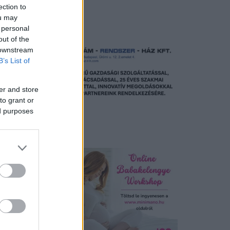
ection to
Hirdetés
ou may
 personal
out of the
 downstream
B’s List of
er and store
to grant or
ed purposes
Hirdetés
l
elől
 de a