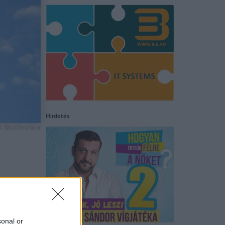
Hirdetés
: Shutterstock
sonal or