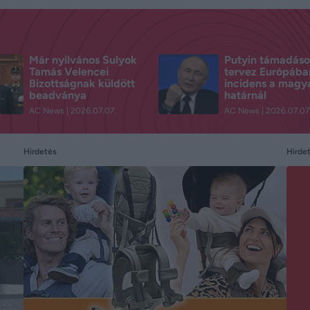
Már nyilvános Sulyok
Putyin támadáso
Tamás Velencei
tervez Európába
Bizottságnak küldött
incidens a magy
beadványa
határnál
AC News
2026.07.07.
AC News
2026.07.07
Hirdetés
Hirde