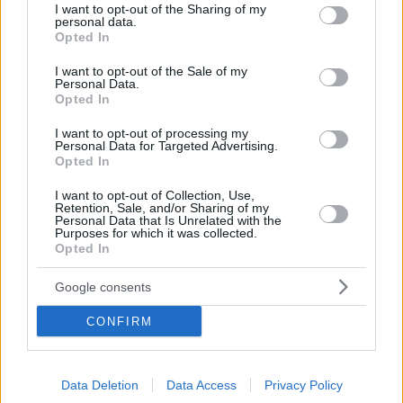
not limited to your visit or usage behaviour. You may click to
I want to opt-out of the Sharing of my
personal data.
grant or deny consent to Google and its third-party tags to
Opted In
use your data for below specified purposes in below Google
consent section.
I want to opt-out of the Sale of my
Personal Data.
Opted In
I want to opt-out of processing my
Personal Data for Targeted Advertising.
Opted In
I want to opt-out of Collection, Use,
Retention, Sale, and/or Sharing of my
Personal Data that Is Unrelated with the
Purposes for which it was collected.
Opted In
Hirdetés
Google consents
CONFIRM
Data Deletion
Data Access
Privacy Policy