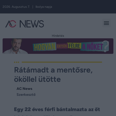
2026. Augusztus 7. | Ibolya napja
Hirdetés
Rátámadt a mentősre,
ököllel ütötte
AC News
Szerkesztő
Egy 22 éves férfi bántalmazta az őt