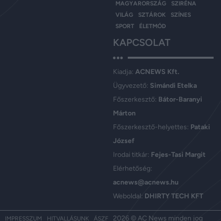
MAGYARORSZÁG
SZIRÉNA
VILÁG
SZTÁROK
SZÍNES
SPORT
ÉLETMÓD
KAPCSOLAT
Kiadja:
ACNEWS Kft.
Ügyvezető:
Simándi Etelka
Főszerkesztő:
Bátor-Baranyi
Márton
Főszerkesztő-helyettes:
Pataki
József
Irodai titkár:
Fejes-Tasi Margit
Elérhetőség:
acnews@acnews.hu
Weboldal:
DHIRTY TECH KFT
2026 © AC News minden jog
IMPRESSZUM
HITVALLÁSUNK
ÁSZF