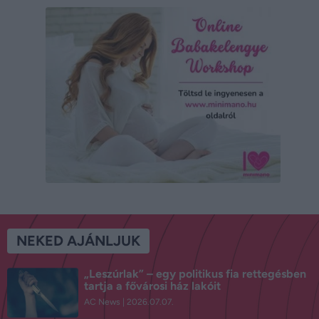
NEKED AJÁNLJUK
„Leszúrlak” – egy politikus fia rettegésben
tartja a fővárosi ház lakóit
AC News
2026.07.07.