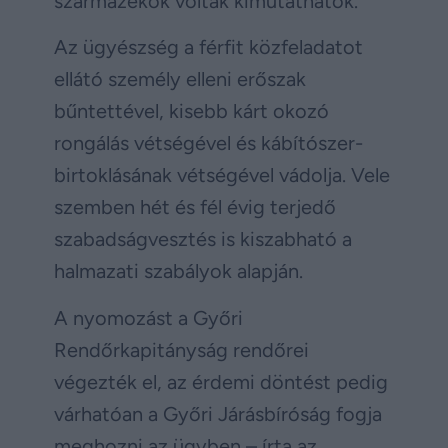
származékok voltak kimutathatók.
Az ügyészség a férfit közfeladatot
ellátó személy elleni erőszak
bűntettével, kisebb kárt okozó
rongálás vétségével és kábítószer-
birtoklásának vétségével vádolja. Vele
szemben hét és fél évig terjedő
szabadságvesztés is kiszabható a
halmazati szabályok alapján.
A nyomozást a Győri
Rendőrkapitányság rendőrei
végezték el, az érdemi döntést pedig
várhatóan a Győri Járásbíróság fogja
meghozni az ügyben – írta az