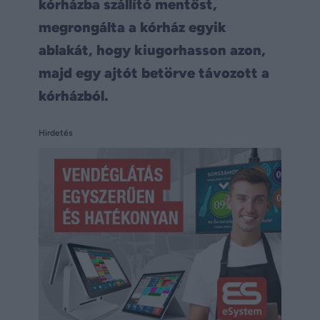
kórházba szállító mentőst,
megrongálta a kórház egyik
ablakát, hogy kiugorhasson azon,
majd egy ajtót betörve távozott a
kórházból.
Hirdetés