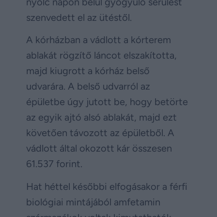
nyolc napon belül gyógyuló sérülést
szenvedett el az ütéstől.
A kórházban a vádlott a kórterem
ablakát rögzítő láncot elszakította,
majd kiugrott a kórház belső
udvarára. A belső udvarról az
épületbe úgy jutott be, hogy betörte
az egyik ajtó alsó ablakát, majd ezt
követően távozott az épületből. A
vádlott által okozott kár összesen
61.537 forint.
Hat héttel későbbi elfogásakor a férfi
biológiai mintájából amfetamin