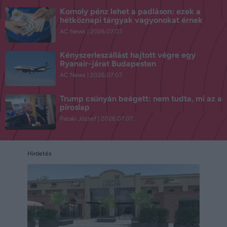
Komoly pénz lehet a padláson: ezek a
hétköznapi tárgyak vagyonokat érnek
AC News
2026.07.07.
Kényszerleszállást hajtott végre egy
Ryanair-járat Budapesten
AC News
2026.07.07.
Trump csúnyán beégett: nem tudta, mi az a
piroslap
Pataki József
2026.07.07.
Hirdetés