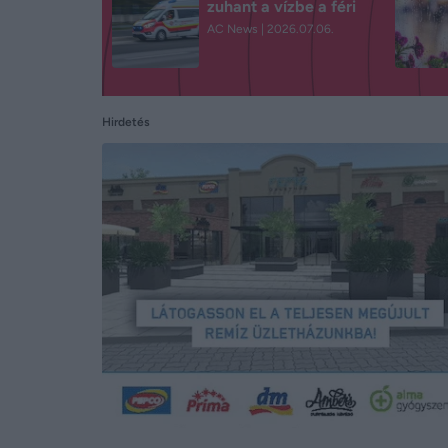
zuhant a vízbe a féri
AC News
2026.07.06.
Hirdetés