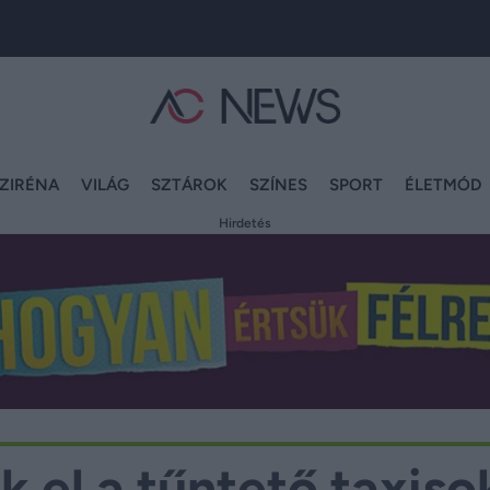
ZIRÉNA
VILÁG
SZTÁROK
SZÍNES
SPORT
ÉLETMÓD
Hirdetés
ék el a tűntető taxiso