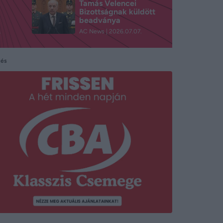
Tamás Velencei
Bizottságnak küldött
beadványa
.
AC News
2026.07.07.
tés