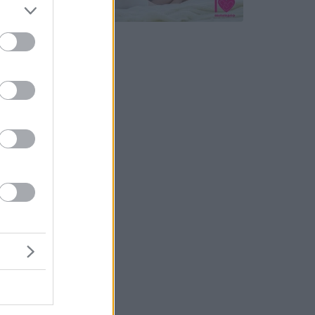
ettek,
ndenhol
.hu
-nak
n, de
tás nincs
s
önti a