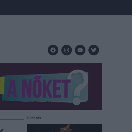
Hirdetés
k