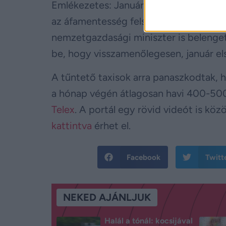
Emlékezetes: Január közepén több száz
az áfamentesség felső határának emelé
nemzetgazdasági miniszter is belenget
be, hogy visszamenőlegesen, január el
A tűntető taxisok arra panaszkodtak, hog
a hónap végén átlagosan havi 400-500 e
Telex
. A portál egy rövid videót is kö
kattintva
érhet el.
Facebook
Twitt
NEKED AJÁNLJUK
Halál a tónál: kocsijával