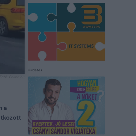
Hirdetés
Fotó: Police.hu
m a
atkozott