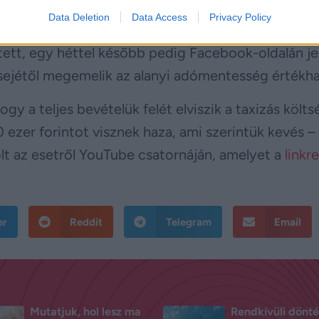
 taxis tüntetett a
Hősök terén
. Legfontosabb kö
Data Deletion
Data Access
Privacy Policy
se, amit a tüntetés előtti napon Nagy Márton
ett, egy héttel később pedig Facebook-oldalán je
sejétől megemelik az alanyi adómentesség értékha
y a teljes bevételük felét elviszik a taxizás költs
zer forintot visznek haza, ami szerintük kevés – í
zölt az esetről YouTube csatornáján, amelyet a
linkre
er
Reddit
Telegram
Email
Mutatjuk, hol lesz ma
Rendkívüli dönt