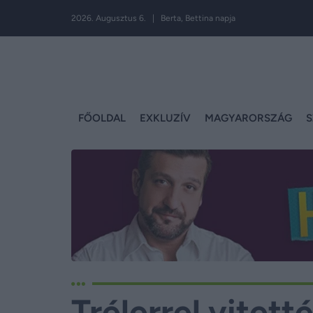
2026. Augusztus 6. | Berta, Bettina napja
FŐOLDAL
EXKLUZÍV
MAGYARORSZÁG
S
Trélerrel vitett