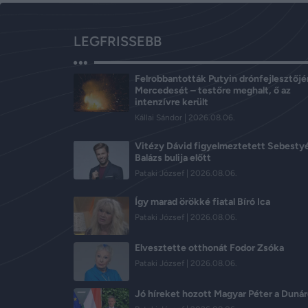
LEGFRISSEBB
Felrobbantották Putyin drónfejlesztőj
Mercedesét – testőre meghalt, ő az
intenzívre került
Kállai Sándor
2026.08.06.
Vitézy Dávid figyelmeztetett Sebesty
Balázs bulija előtt
Pataki József
2026.08.06.
Így marad örökké fiatal Bíró Ica
Pataki József
2026.08.06.
Elvesztette otthonát Fodor Zsóka
Pataki József
2026.08.06.
Jó híreket hozott Magyar Péter a Dunár