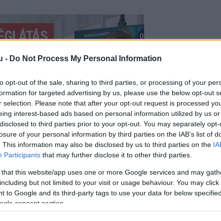
u -
Do Not Process My Personal Information
to opt-out of the sale, sharing to third parties, or processing of your per
formation for targeted advertising by us, please use the below opt-out s
r selection. Please note that after your opt-out request is processed y
eing interest-based ads based on personal information utilized by us or
disclosed to third parties prior to your opt-out. You may separately opt-
losure of your personal information by third parties on the IAB’s list of
. This information may also be disclosed by us to third parties on the
IA
Participants
that may further disclose it to other third parties.
 that this website/app uses one or more Google services and may gath
rint a hatóságok közbeléptek a tűntető taxisok
including but not limited to your visit or usage behaviour. You may click 
 to Google and its third-party tags to use your data for below specifi
Ahogy ők fogalmaztak:
„A forgalmat akadályozó ta
ogle consent section.