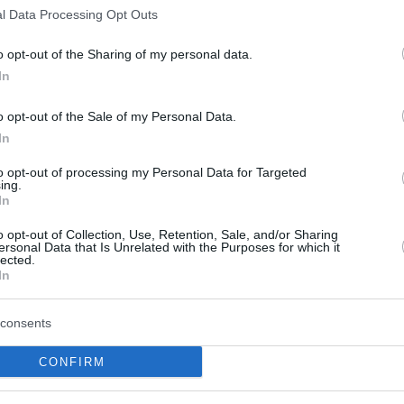
l Data Processing Opt Outs
c taxissal szemben szabálysértési feljelentést t
 ki. Az Andrássy útról két taxit szállíttattak el,
o opt-out of the Sharing of my personal data.
In
feljelentést tettek. A járműforgalom jelenleg mi
o opt-out of the Sale of my Personal Data.
In
to opt-out of processing my Personal Data for Targeted
ok Érdekvédelmi Szervezetének (TÉSZ) elnöke a
24
ing.
In
lyan javaslat is szerepel, melyet nem vagy részbe
o opt-out of Collection, Use, Retention, Sale, and/or Sharing
.
ersonal Data that Is Unrelated with the Purposes for which it
lected.
In
az eredeti cél, a létszámstop és a tarifa-módosí
s a taxisok érdekében módosulna. Megdöbbentő é
consents
széke mögött a többi társhatósággal karöltve eld
CONFIRM
kérdéseket.”
– jelentette ki.