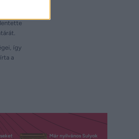
vetelésük
lentette
tárát.
égei, így
rta a
éseket
Már nyilvános Sulyok