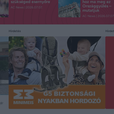
szükséged esernyőre
hoz ma meg az
Országgyűlés –
AC News
2026.07.07.
mutatjuk
AC News
2026.07.07
Hirdetés
Hirde