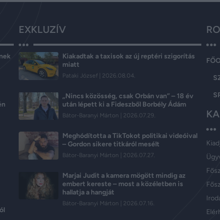
EXKLUZÍV
RO
ének
Kiakadtak a taxisok az új reptéri szigorítás
FŐ
miatt
Pataki József
2026.08.04.
S
S
„Nincs közösség, csak Orbán van” – 18 év
én
után lépett ki a Fideszből Borbély Ádám
KA
Bátor-Baranyi Márton
2026.07.29.
Meghódította a TikTokot politikai videóival
Kiad
– Gordon sikere titkáról mesélt
Bátor-Baranyi Márton
2026.07.27.
Ügy
Fős
Marjai Judit a kamera mögött mindig az
embert kereste – most a közéletben is
Fősz
hallatja a hangját
Iroda
Bátor-Baranyi Márton
2026.07.16.
ól
Elér