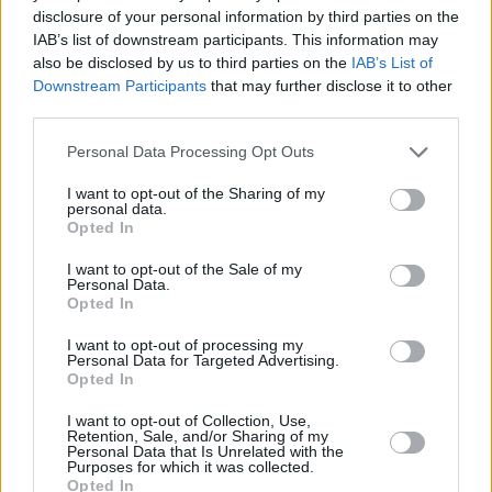
disclosure of your personal information by third parties on the
Facebook
Twitter
IAB’s list of downstream participants. This information may
also be disclosed by us to third parties on the
IAB’s List of
Downstream Participants
that may further disclose it to other
Reddit
Telegram
third parties.
Please note that this website/app uses one or more Google
Email
Personal Data Processing Opt Outs
services and may gather and store information including but
Hirdetés
not limited to your visit or usage behaviour. You may click to
I want to opt-out of the Sharing of my
personal data.
grant or deny consent to Google and its third-party tags to
Opted In
use your data for below specified purposes in below Google
consent section.
I want to opt-out of the Sale of my
Personal Data.
Opted In
I want to opt-out of processing my
Personal Data for Targeted Advertising.
Opted In
I want to opt-out of Collection, Use,
Retention, Sale, and/or Sharing of my
Personal Data that Is Unrelated with the
Purposes for which it was collected.
Opted In