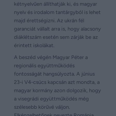
kétnyelvűen állíthatják ki, és magyar
nyelv és irodalom tantárgyból is lehet
majd érettségizni. Az ukrán fél
garanciát vállalt arra is, hogy alacsony
diáklétszám esetén sem zárják be az
érintett iskolákat.
A beszéd végén Magyar Péter a
regionális együttműködés
fontosságát hangsúlyozta. A június
23-i V4-csúcs kapcsán azt mondta, a
magyar kormány azon dolgozik, hogy
a visegrádi együttműködés még
szélesebb körűvé váljon.
Elképzelhetőnek nevezte Románia,