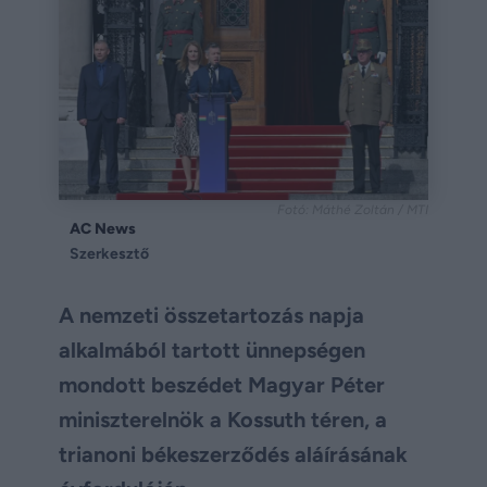
Fotó: Máthé Zoltán / MTI
AC News
Szerkesztő
A nemzeti összetartozás napja
alkalmából tartott ünnepségen
mondott beszédet Magyar Péter
miniszterelnök a Kossuth téren, a
trianoni békeszerződés aláírásának