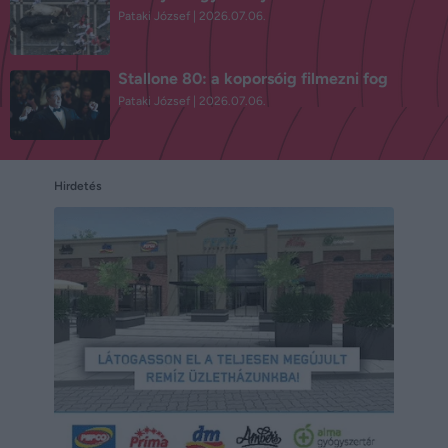
Pataki József
2026.07.06.
Stallone 80: a koporsóig filmezni fog
Pataki József
2026.07.06.
Hirdetés