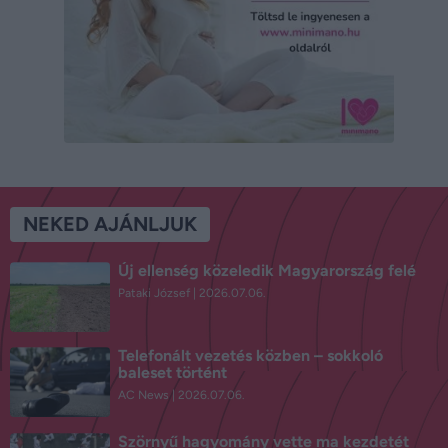
NEKED AJÁNLJUK
Új ellenség közeledik Magyarország felé
Pataki József
2026.07.06.
Telefonált vezetés közben – sokkoló
baleset történt
AC News
2026.07.06.
Szörnyű hagyomány vette ma kezdetét