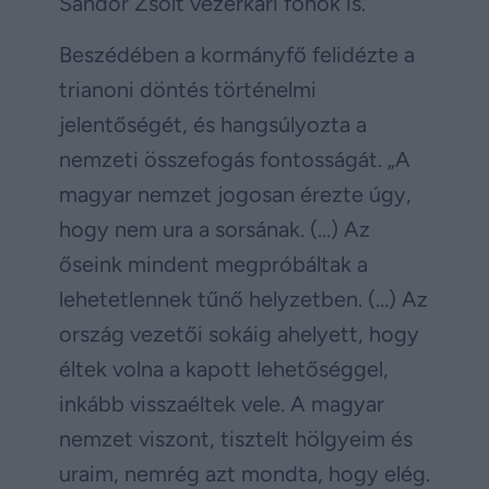
Sándor Zsolt vezérkari főnök is.
Beszédében a kormányfő felidézte a
trianoni döntés történelmi
jelentőségét, és hangsúlyozta a
nemzeti összefogás fontosságát. „A
magyar nemzet jogosan érezte úgy,
hogy nem ura a sorsának. (…) Az
őseink mindent megpróbáltak a
lehetetlennek tűnő helyzetben. (…) Az
ország vezetői sokáig ahelyett, hogy
éltek volna a kapott lehetőséggel,
inkább visszaéltek vele. A magyar
nemzet viszont, tisztelt hölgyeim és
uraim, nemrég azt mondta, hogy elég.