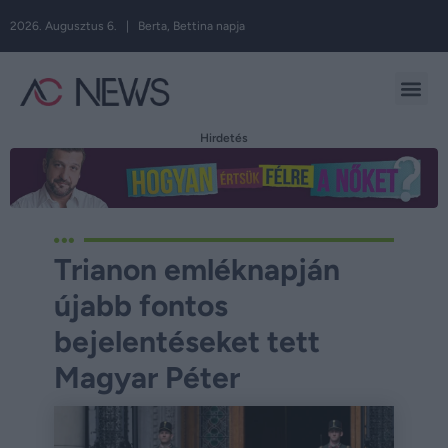
2026. Augusztus 6. | Berta, Bettina napja
Hirdetés
Trianon emléknapján
újabb fontos
bejelentéseket tett
Magyar Péter