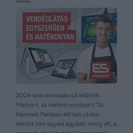
Hirdetés
2004-ben orvvadászok lelőtték
Marius-t, az elefántcsontparti Taï
Nemzeti Parkban élő két utolsó
felnőtt hím egyed egyikét. Amíg élt, a