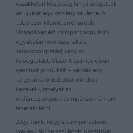
északkeleti közösség hímei ütögették
az ujjukat egy kemény felületre. A
több ezer kilométerrel arrébb,
Ugandában élő csimpánzpopuláció
egyáltalán nem használta a
sarokkocogtatást vagy az
kopogtatást. Viszont számos olyan
gesztust produkált – például egy
tárgyon való dobolást mindkét
kezével -, amelyet az
elefántcsontparti csimpánzoknál nem
lehetett látni.
„Úgy tűnik, hogy a csimpánzoknak
van egy sor veleszületett gesztusuk.