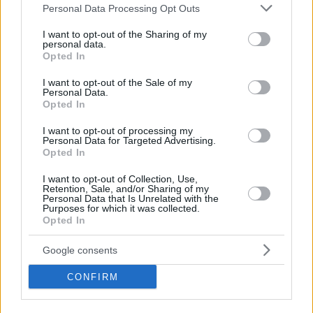
Please note that this website/app uses one or more Google
Personal Data Processing Opt Outs
services and may gather and store information including but
not limited to your visit or usage behaviour. You may click to
I want to opt-out of the Sharing of my
personal data.
grant or deny consent to Google and its third-party tags to
Opted In
use your data for below specified purposes in below Google
consent section.
I want to opt-out of the Sale of my
Personal Data.
Opted In
I want to opt-out of processing my
Personal Data for Targeted Advertising.
Hirdetés
Opted In
I want to opt-out of Collection, Use,
Retention, Sale, and/or Sharing of my
Personal Data that Is Unrelated with the
Purposes for which it was collected.
Opted In
Google consents
CONFIRM