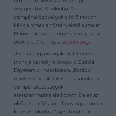
csoport „dialektusában” megjelent
egy gesztus. A különböző
csimpánzközösségek eltérő módon
kérik a hímek a nőstényektől a szexet.
Marius halálával az egyik ilyen gesztus
örökre eltűnt – írja a
science.org.
„Ez egy nagyon izgalmas felfedezés”-
mondja Kathelijne Koops, a Zürichi
Egyetem primatológusa. „Korábbi
munkák már találtak különbségeket a
csimpánzközösségek
szerszámhasználata között. De ez az
első bizonyíték arra, hogy ugyanarra a
kérésre különböző gesztusokat is