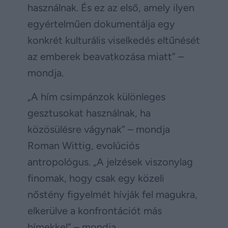
használnak. És ez az első, amely ilyen
egyértelműen dokumentálja egy
konkrét kulturális viselkedés eltűnését
az emberek beavatkozása miatt” –
mondja.
„A hím csimpánzok különleges
gesztusokat használnak, ha
közösülésre vágynak” – mondja
Roman Wittig, evolúciós
antropológus. „A jelzések viszonylag
finomak, hogy csak egy közeli
nőstény figyelmét hívják fel magukra,
elkerülve a konfrontációt más
hímekkel” – mondja.