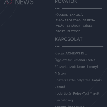
ROVATOK
FŐOLDAL
EXKLUZÍV
MAGYARORSZÁG
SZIRÉNA
VILÁG
SZTÁROK
SZÍNES
SPORT
ÉLETMÓD
KAPCSOLAT
Kiadja:
ACNEWS Kft.
Ügyvezető:
Simándi Etelka
Főszerkesztő:
Bátor-Baranyi
Márton
Főszerkesztő-helyettes:
Pataki
József
Irodai titkár:
Fejes-Tasi Margit
Elérhetőség:
acnews@acnews.hu