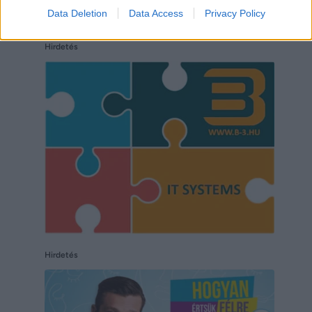
Data Deletion
Data Access
Privacy Policy
Hirdetés
Hirdetés