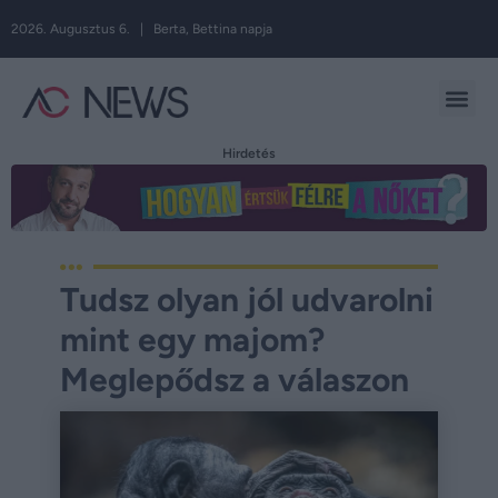
2026. Augusztus 6. | Berta, Bettina napja
Hirdetés
Tudsz olyan jól udvarolni
mint egy majom?
Meglepődsz a válaszon