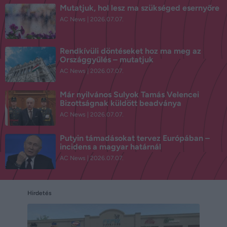
Mutatjuk, hol lesz ma szükséged esernyőre
AC News
2026.07.07.
Rendkívüli döntéseket hoz ma meg az
Országgyűlés – mutatjuk
AC News
2026.07.07.
Már nyilvános Sulyok Tamás Velencei
Bizottságnak küldött beadványa
AC News
2026.07.07.
Putyin támadásokat tervez Európában –
incidens a magyar határnál
AC News
2026.07.07.
Hirdetés