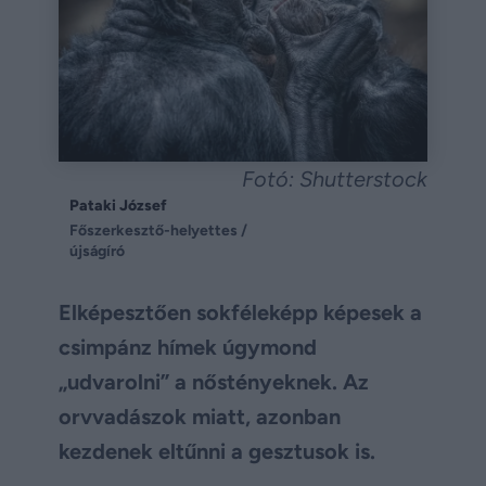
Fotó: Shutterstock
Pataki József
Főszerkesztő-helyettes /
újságíró
Elképesztően sokféleképp képesek a
csimpánz hímek úgymond
„udvarolni” a nőstényeknek. Az
orvvadászok miatt, azonban
kezdenek eltűnni a gesztusok is.