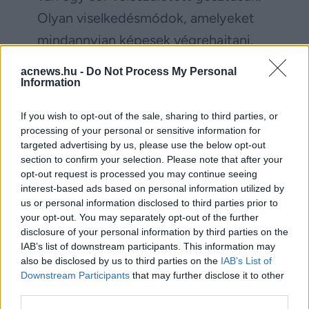
Olyan viselkedésmódok, amelyeket
mindannyian képesek végrehajtani.
De ezek különböző közösségekben
acnews.hu -
Do Not Process My Personal
más-más jelentést kapnak” – mondja
Information
Wittig.
If you wish to opt-out of the sale, sharing to third parties, or
processing of your personal or sensitive information for
targeted advertising by us, please use the below opt-out
Facebook
Twitter
section to confirm your selection. Please note that after your
opt-out request is processed you may continue seeing
Reddit
Telegram
interest-based ads based on personal information utilized by
us or personal information disclosed to third parties prior to
your opt-out. You may separately opt-out of the further
Email
disclosure of your personal information by third parties on the
IAB’s list of downstream participants. This information may
Hirdetés
also be disclosed by us to third parties on the
IAB’s List of
Downstream Participants
that may further disclose it to other
third parties.