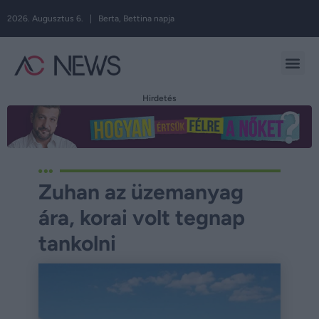
2026. Augusztus 6. | Berta, Bettina napja
Hirdetés
Zuhan az üzemanyag
ára, korai volt tegnap
tankolni