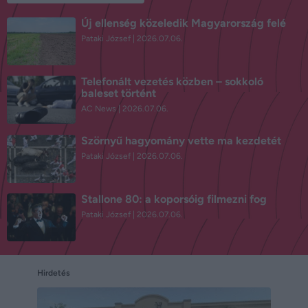
Új ellenség közeledik Magyarország felé
Pataki József
2026.07.06.
Telefonált vezetés közben – sokkoló
baleset történt
AC News
2026.07.06.
Szörnyű hagyomány vette ma kezdetét
Pataki József
2026.07.06.
Stallone 80: a koporsóig filmezni fog
Pataki József
2026.07.06.
Hirdetés