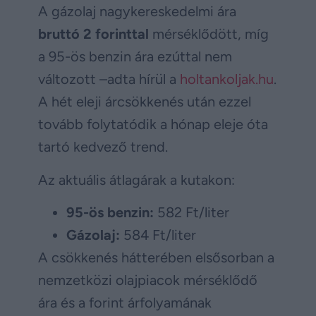
A gázolaj nagykereskedelmi ára
bruttó 2 forinttal
mérséklődött, míg
a 95-ös benzin ára ezúttal nem
változott –adta hírül a
holtankoljak.hu
.
A hét eleji árcsökkenés után ezzel
tovább folytatódik a hónap eleje óta
tartó kedvező trend.
Az aktuális átlagárak a kutakon:
95-ös benzin:
582 Ft/liter
Gázolaj:
584 Ft/liter
A csökkenés hátterében elsősorban a
nemzetközi olajpiacok mérséklődő
ára és a forint árfolyamának