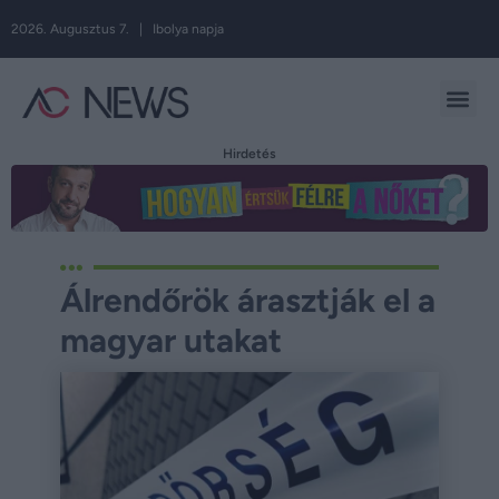
2026. Augusztus 7. | Ibolya napja
Hirdetés
Álrendőrök árasztják el a
magyar utakat