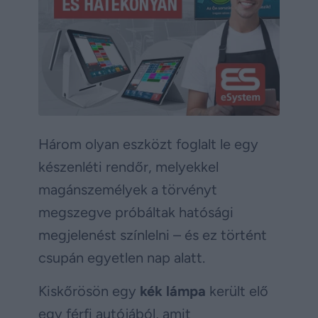
Három olyan eszközt foglalt le egy
készenléti rendőr, melyekkel
magánszemélyek a törvényt
megszegve próbáltak hatósági
megjelenést színlelni – és ez történt
csupán egyetlen nap alatt.
Kiskőrösön egy
kék lámpa
került elő
egy férfi autójából, amit