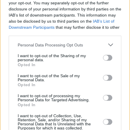
your opt-out. You may separately opt-out of the further
disclosure of your personal information by third parties on the
IAB’s list of downstream participants. This information may
Hirdetés
also be disclosed by us to third parties on the
IAB’s List of
Downstream Participants
that may further disclose it to other
third parties.
Please note that this website/app uses one or more Google
Personal Data Processing Opt Outs
services and may gather and store information including but
not limited to your visit or usage behaviour. You may click to
I want to opt-out of the Sharing of my
personal data.
grant or deny consent to Google and its third-party tags to
Opted In
use your data for below specified purposes in below Google
consent section.
I want to opt-out of the Sale of my
Personal Data.
Opted In
I want to opt-out of processing my
Personal Data for Targeted Advertising.
Hirdetés
Opted In
I want to opt-out of Collection, Use,
Retention, Sale, and/or Sharing of my
Personal Data that Is Unrelated with the
Purposes for which it was collected.