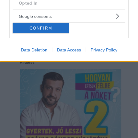
Opted In
Google consents
CONFIRM
Data Deletion
Data Access
Privacy Policy
Hirdetés