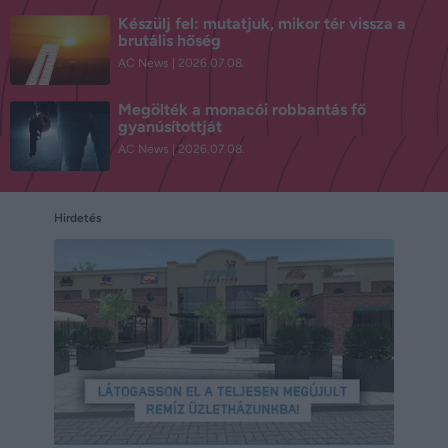
Készülj fel: mutatjuk, mikor tér vissza a
brutális hőség
AC News
2026.07.08.
Megölték a monacói robbantás fő
gyanúsítottját
AC News
2026.07.08.
Hirdetés