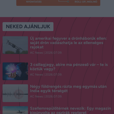
NEKED AJÁNLJUK
Új amerikai fegyver a drónháborúk ellen:
saját drón vadászhatja le az ellenséges
rajokat
AC News
2026.07.09.
3 csillagjegy, akire ma pénzeső vár – te is
köztük vagy?
AC News
2026.07.09.
Négy földrengés rázta meg egymás után
India egyik térségét
AC News
2026.07.09.
Szellemrepülőtérnek nevezik: Egy magazin
kigúnyolta az osztrák repteret