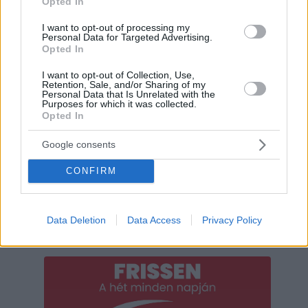
Opted In
I want to opt-out of processing my
Personal Data for Targeted Advertising.
Hirdetés
Opted In
I want to opt-out of Collection, Use,
Retention, Sale, and/or Sharing of my
Personal Data that Is Unrelated with the
Purposes for which it was collected.
Opted In
Google consents
CONFIRM
Data Deletion
Data Access
Privacy Policy
Hirdetés