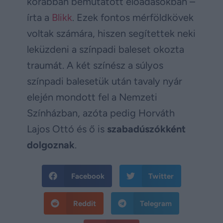
korábban bemutatott előadásokban –
írta a
Blikk
. Ezek fontos mérföldkövek
voltak számára, hiszen segítettek neki
leküzdeni a színpadi baleset okozta
traumát. A két színész a súlyos
színpadi balesetük után tavaly nyár
elején mondott fel a Nemzeti
Színházban, azóta pedig Horváth
Lajos Ottó és ő is
szabadúszókként
dolgoznak
.
Facebook
Twitter
Reddit
Telegram