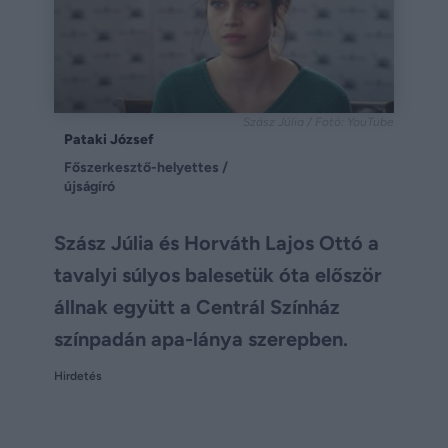
Szász Júlia / Fotó: YouTube
Pataki József
Főszerkesztő-helyettes /
újságíró
Szász Júlia és Horváth Lajos Ottó a
tavalyi súlyos balesetük óta először
állnak együtt a Centrál Színház
színpadán apa-lánya szerepben.
Hirdetés