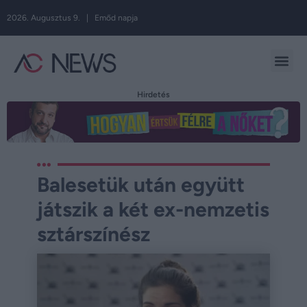
2026. Augusztus 9. | Emőd napja
Hirdetés
Balesetük után együtt
játszik a két ex-nemzetis
sztárszínész