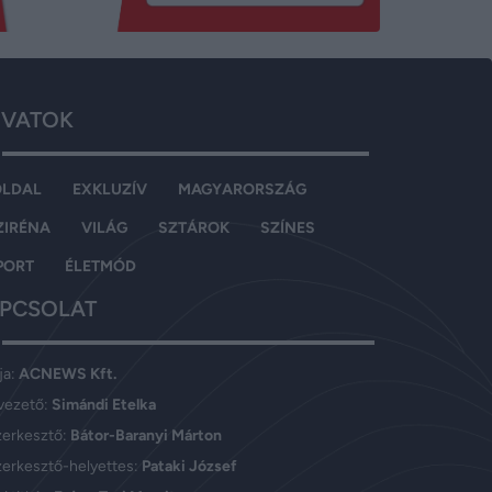
VATOK
OLDAL
EXKLUZÍV
MAGYARORSZÁG
ZIRÉNA
VILÁG
SZTÁROK
SZÍNES
PORT
ÉLETMÓD
PCSOLAT
ja:
ACNEWS Kft.
vezető:
Simándi Etelka
zerkesztő:
Bátor-Baranyi Márton
erkesztő-helyettes:
Pataki József