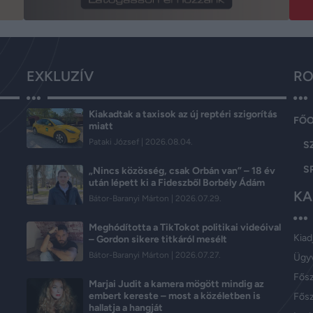
EXKLUZÍV
RO
Kiakadtak a taxisok az új reptéri szigorítás
FŐ
miatt
Pataki József
2026.08.04.
S
S
„Nincs közösség, csak Orbán van” – 18 év
után lépett ki a Fideszből Borbély Ádám
KA
Bátor-Baranyi Márton
2026.07.29.
Meghódította a TikTokot politikai videóival
Kiad
– Gordon sikere titkáról mesélt
Bátor-Baranyi Márton
2026.07.27.
Ügy
Fős
Marjai Judit a kamera mögött mindig az
embert kereste – most a közéletben is
Fősz
hallatja a hangját