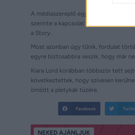
A médiaszereplő egy podcast-beszélget
szerinte a kapcsolat csak akkor fejlőd
a Story.
Most azonban úgy tűnik, fordulat törté
egyre biztosabbra veszik, hogy már ne
Kiara Lord korábban többször tett sej
következtettek, hogy szívesen kerülne
ömlött a pletykák tüzére.
Facebook
Twitt
NEKED AJÁNLJUK