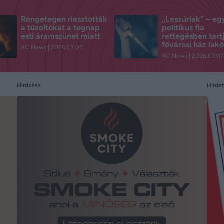
Rengetegen riasztották
„Leszúrlak” – eg
a tűzoltókat a tegnap
politikus fia
esti áramszünet miatt
rettegésben tart
fővárosi ház lakó
AC News
2026.07.07.
AC News
2026.07.07
Hirdetés
Hirde