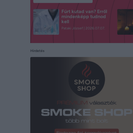
Fúrt kutad van? Erről
mindenképp tudnod
kell
Pataki József
2026.07.07.
Hirdetés