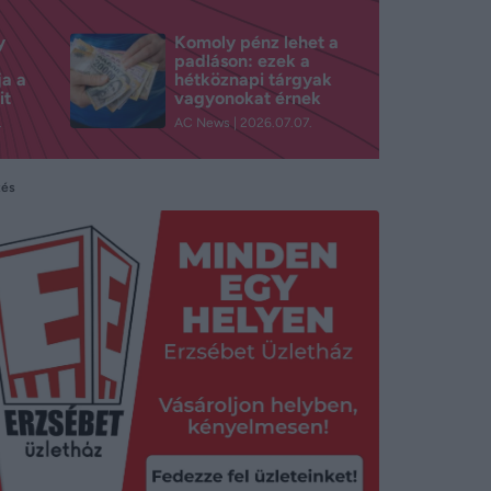
y
Komoly pénz lehet a
padláson: ezek a
ja a
hétköznapi tárgyak
it
vagyonokat érnek
.
AC News
2026.07.07.
tés