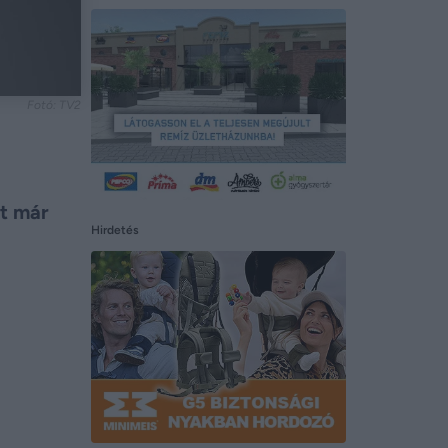
Fotó: TV2
nt már
Hirdetés