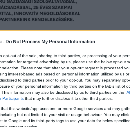
u -
Do Not Process My Personal Information
felkavarta a rajongókat, miután egy romantikus ha
to opt-out of the sale, sharing to third parties, or processing of your per
formation for targeted advertising by us, please use the below opt-out s
A rapper egy Instagram-sztoriban osztott meg egy
r selection. Please note that after your opt-out request is processed y
egyértelművé tette, hogy közelebb kerültek egymá
eing interest-based ads based on personal information utilized by us or
disclosed to third parties prior to your opt-out. You may separately opt-
losure of your personal information by third parties on the IAB’s list of
 is szó esett. Kiara Lord tavaly nyáron nyíltan be
. This information may also be disclosed by us to third parties on the
IA
per, és úgy érzi, erős a kémia közöttük. Akkor azo
Participants
that may further disclose it to other third parties.
i az ismerkedést, és nehezen szervez közös progra
 that this website/app uses one or more Google services and may gath
including but not limited to your visit or usage behaviour. You may click 
 to Google and its third-party tags to use your data for below specifi
ogle consent section.