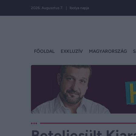
2026. Augusztus 7. | Ibolya napja
FŐOLDAL
EXKLUZÍV
MAGYARORSZÁG
S
Beteljesült Kia