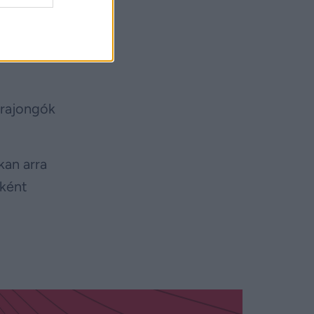
ztak,
et – írja
 rajongók
kan arra
jként