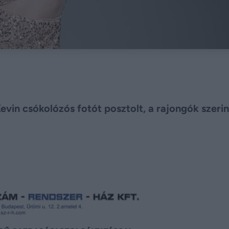
evin csókolózós fotót posztolt, a rajongók szeri