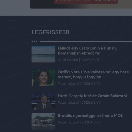
LEGFRISSEBB
Elaludt egy úszógumin a Dunán,
Romániában ébredt fel
Kállai Sándor
2026.08.07.
Ördög Nóra sírva vallotta be: egy hete
maradt, hogy lefogyjon
Pataki József
2026.08.07.
Huth Gergely kitálalt Orbán Balázsról
Pataki József
2026.08.07.
Brutális nyereséggel számol a MOL
Pataki József
2026.08.07.