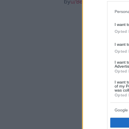
by
u/BestRelationship161
Persona
I want t
Opted 
I want t
Opted 
I want 
Advertis
Opted 
I want t
of my P
was col
Opted 
Google 