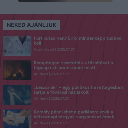
NEKED AJÁNLJUK
Fúrt kutad van? Erről mindenképp tudnod
kell
Pataki József
2026.07.07.
Rengetegen riasztották a tűzoltókat a
tegnap esti áramszünet miatt
AC News
2026.07.07.
„Leszúrlak” – egy politikus fia rettegésben
tartja a fővárosi ház lakóit
AC News
2026.07.07.
Komoly pénz lehet a padláson: ezek a
hétköznapi tárgyak vagyonokat érnek
AC News
2026.07.07.