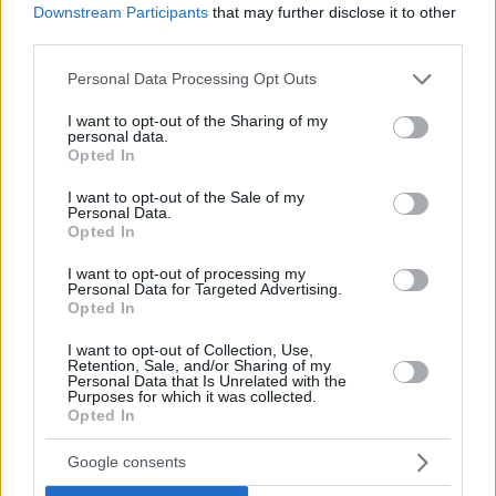
Downstream Participants
that may further disclose it to other
third parties.
Please note that this website/app uses one or more Google
Personal Data Processing Opt Outs
services and may gather and store information including but
not limited to your visit or usage behaviour. You may click to
I want to opt-out of the Sharing of my
personal data.
grant or deny consent to Google and its third-party tags to
Opted In
use your data for below specified purposes in below Google
consent section.
I want to opt-out of the Sale of my
Hirdetés
Personal Data.
Opted In
I want to opt-out of processing my
Personal Data for Targeted Advertising.
Opted In
I want to opt-out of Collection, Use,
Retention, Sale, and/or Sharing of my
Personal Data that Is Unrelated with the
Purposes for which it was collected.
Opted In
Google consents