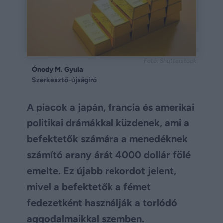
Fotó: Shutterstock
Ónody M. Gyula
Szerkesztő-újságíró
A piacok a japán, francia és amerikai
politikai drámákkal küzdenek, ami a
befektetők számára a menedéknek
számító arany árát 4000 dollár fölé
emelte. Ez újabb rekordot jelent,
mivel a befektetők a fémet
fedezetként használják a torlódó
aggodalmaikkal szemben.