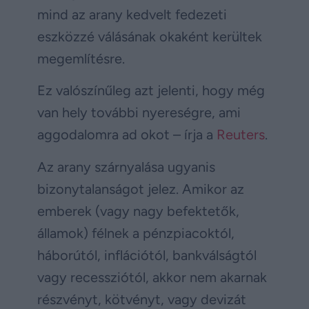
mind az arany kedvelt fedezeti
eszközzé válásának okaként kerültek
megemlítésre.
Ez valószínűleg azt jelenti, hogy még
van hely további nyereségre, ami
aggodalomra ad okot – írja a
Reuters
.
Az arany szárnyalása ugyanis
bizonytalanságot jelez. Amikor az
emberek (vagy nagy befektetők,
államok) félnek a pénzpiacoktól,
háborútól, inflációtól, bankválságtól
vagy recessziótól, akkor nem akarnak
részvényt, kötvényt, vagy devizát