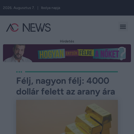
2026. Augusztus 7. | Ibolya napja
Hirdetés
Félj, nagyon félj: 4000
dollár felett az arany ára