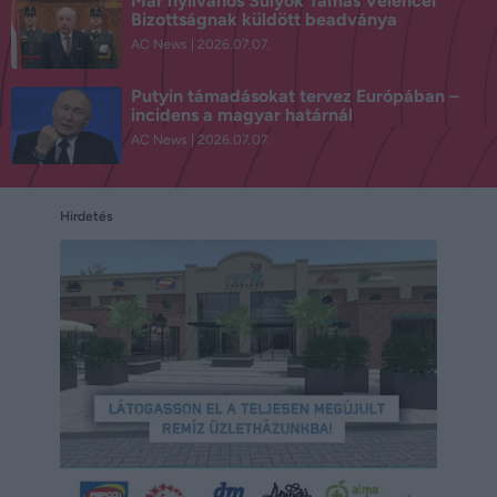
Már nyilvános Sulyok Tamás Velencei
Bizottságnak küldött beadványa
AC News
2026.07.07.
Putyin támadásokat tervez Európában –
incidens a magyar határnál
AC News
2026.07.07.
Hirdetés