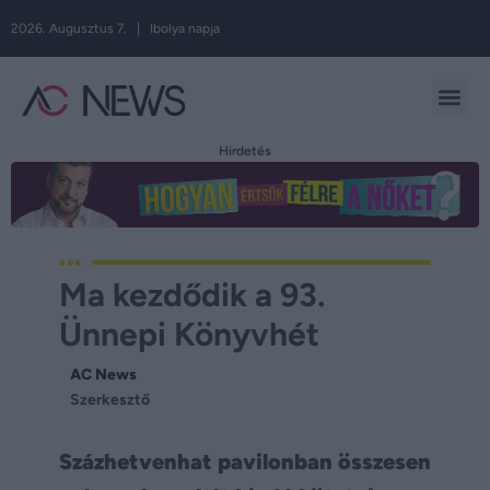
2026. Augusztus 7. | Ibolya napja
Hirdetés
Ma kezdődik a 93.
Ünnepi Könyvhét
AC News
Szerkesztő
Százhetvenhat pavilonban összesen