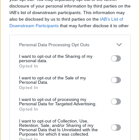
disclosure of your personal information by third parties on the
IAB’s list of downstream participants. This information may
also be disclosed by us to third parties on the
IAB’s List of
Downstream Participants
that may further disclose it to other
third parties.
Please note that this website/app uses one or more Google
Personal Data Processing Opt Outs
services and may gather and store information including but
not limited to your visit or usage behaviour. You may click to
I want to opt-out of the Sharing of my
Hirdetés
personal data.
grant or deny consent to Google and its third-party tags to
Opted In
use your data for below specified purposes in below Google
consent section.
I want to opt-out of the Sale of my
Personal Data.
Opted In
I want to opt-out of processing my
Personal Data for Targeted Advertising.
Opted In
I want to opt-out of Collection, Use,
Retention, Sale, and/or Sharing of my
Personal Data that Is Unrelated with the
Purposes for which it was collected.
Opted In