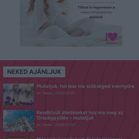
NEKED AJÁNLJUK
Mutatjuk, hol lesz ma szükséged esernyőre
AC News
2026.07.07.
Rendkívüli döntéseket hoz ma meg az
Országgyűlés – mutatjuk
AC News
2026.07.07.