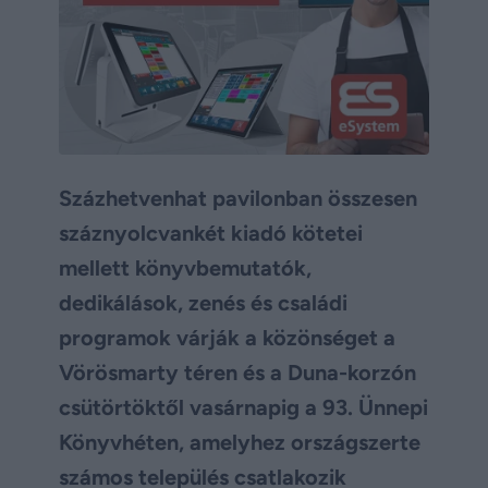
Százhetvenhat pavilonban összesen
száznyolcvankét kiadó kötetei
mellett könyvbemutatók,
dedikálások, zenés és családi
programok várják a közönséget a
Vörösmarty téren és a Duna-korzón
csütörtöktől vasárnapig a 93. Ünnepi
Könyvhéten, amelyhez országszerte
számos település csatlakozik