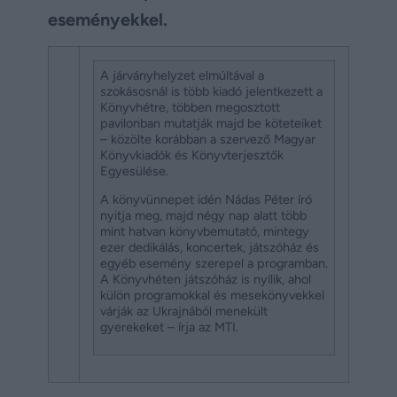
eseményekkel.
A járványhelyzet elmúltával a
szokásosnál is több kiadó jelentkezett a
Könyvhétre, többen megosztott
pavilonban mutatják majd be köteteiket
– közölte korábban a szervező Magyar
Könyvkiadók és Könyvterjesztők
Egyesülése.
A könyvünnepet idén Nádas Péter író
nyitja meg, majd négy nap alatt több
mint hatvan könyvbemutató, mintegy
ezer dedikálás, koncertek, játszóház és
egyéb esemény szerepel a programban.
A Könyvhéten játszóház is nyílik, ahol
külön programokkal és mesekönyvekkel
várják az Ukrajnából menekült
gyerekeket – írja az MTI.